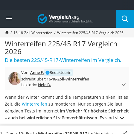
Die beliebtesten Vergleiche nach Kategorie
Vergleich
Auto & Motor
Fahrradträger-Anhängerkupplung (4 Fahrräder)
16-18-Zoll-Winterreifen
Winterreifen 225/45 R17 Vergleich 2026
Fahrradträger
Fahrradträger (Anhängerkupplung)
Winterreifen 225/45 R17 Vergleich
Fahrradträger 3 Fahrräder
2026
Benzinkanister (20 l)
Die besten 225/45-R17-Winterreifen im Vergleich.
Dashcam
Fahrradträger E-Bike
Von:
Anne F.
Redakteurin
Benzinkanister
schreibt über:
16-18-Zoll-Winterreifen
Marderschreck
Lektorin:
Nele B.
Wagenheber 3t
AGM-Batterie Wohnmobil
Wenn der Winter kommt und die Temperaturen sinken, ist es
Thule-Fahrradträger
Zeit, die
Winterreifen
zu montieren. Nur so sorgen Sie laut
FM-Transmitter
gängigen Tests im Internet
im Verkehr für höchste Sicherheit
Sommerreifen 205/55 R16
– auch bei winterlichen Straßenverhältnissen
. Es sind viele
Autobatterie-Ladegerät
verschiedene Reifengrößen erhältlich. 225/45-R17-
Starthilfe mit Kompressor
Winterreifen werden von vielen unterschiedlichen
1 - 2 von 10:
Beste Winterreifen 225/45 R17
im Vergleich