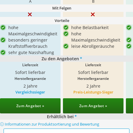
A
B
Mit Felgen
Vorteile
hohe
hohe Belastbarkeit
Maximalgeschwindigkeit
hohe
besonders geringer
Maximalgeschwindigkeit
Kraftstoffverbrauch
leise Abrollgeräusche
sehr gute Nasshaftung
Zu den Angeboten
*
Lieferzeit
Lieferzeit
Sofort lieferbar
Sofort lieferbar
Herstellergarantie
Herstellergarantie
2 Jahre
2 Jahre
Vergleichssieger
Preis-Leistungs-Sieger
Zum Angebot »
Zum Angebot »
Erhältlich bei
*
ⓘ Informationen zur Produktsortierung und Bewertung