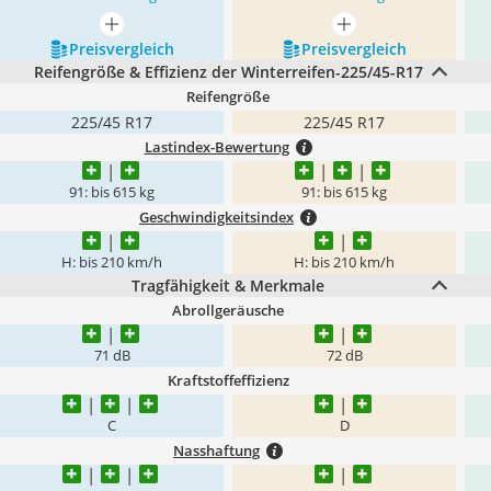
mehr anzeigen
mehr anzeigen
Preis­vergleich
Preis­vergleich
Reifengröße & Effizienz der Winterreifen-225/45-R17
Reifengröße
225/45 R17
225/45 R17
Lastindex-Bewertung
91: bis 615 kg
91: bis 615 kg
Geschwindigkeitsindex
H: bis 210 km/h
H: bis 210 km/h
Tragfähigkeit & Merkmale
Abrollgeräusche
71 dB
72 dB
Kraftstoffeffizienz
C
D
Nasshaftung