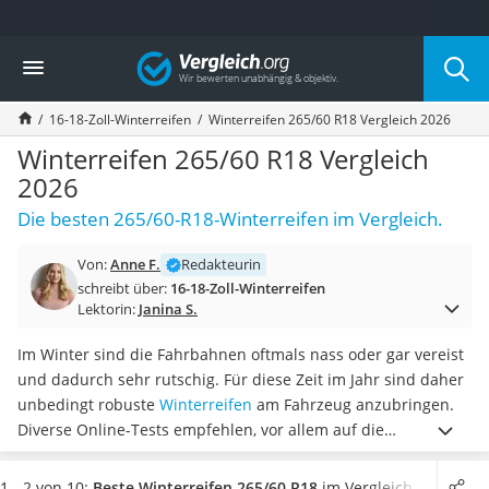
Die beliebtesten Vergleiche nach Kategorie
Vergleich
Auto & Motor
Fahrradträger-Anhängerkupplung (4 Fahrräder)
16-18-Zoll-Winterreifen
Winterreifen 265/60 R18 Vergleich 2026
Fahrradträger
Fahrradträger (Anhängerkupplung)
Winterreifen 265/60 R18 Vergleich
Fahrradträger 3 Fahrräder
2026
Benzinkanister (20 l)
Die besten 265/60-R18-Winterreifen im Vergleich.
Dashcam
Fahrradträger E-Bike
Von:
Anne F.
Redakteurin
Benzinkanister
schreibt über:
16-18-Zoll-Winterreifen
Marderschreck
Lektorin:
Janina S.
Wagenheber 3t
AGM-Batterie Wohnmobil
Im Winter sind die Fahrbahnen oftmals nass oder gar vereist
Thule-Fahrradträger
und dadurch sehr rutschig. Für diese Zeit im Jahr sind daher
FM-Transmitter
unbedingt robuste
Winterreifen
am Fahrzeug anzubringen.
Sommerreifen 205/55 R16
Diverse Online-Tests empfehlen, vor allem auf die
Autobatterie-Ladegerät
Nasshaftung der Reifen Acht zu geben. Diese sagt aus, wie
Starthilfe mit Kompressor
sich die Bremsleistung und der damit verbundene
Bremsweg
1 - 2 von 10:
Beste Winterreifen 265/60 R18
im Vergleich