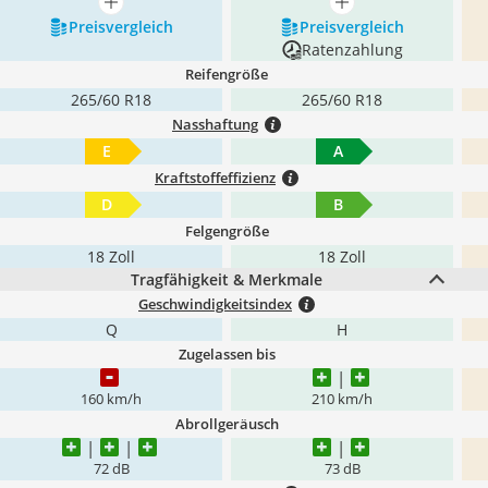
mehr anzeigen
mehr anzeigen
Preis­vergleich
Preis­vergleich
Ratenzahlung
Reifengröße
265/60 R18
265/60 R18
Nasshaftung
E
A
Kraftstoffeffizienz
D
B
Felgengröße
18 Zoll
18 Zoll
Tragfähigkeit & Merkmale
Geschwindigkeitsindex
Q
H
Zugelassen bis
160 km/h
210 km/h
Abrollgeräusch
72 dB
73 dB