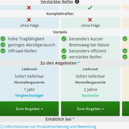
Verstärkter Reifen
Komplettreifen
ohne Felge
ohne Felge
Vorteile
hohe Tragfähigkeit
besonders kurzer
geringes Abrollgeräusch
Bremsweg bei Nässe
Offroad-Reifen
besonders effizient
verstärkte Reifen
Zu den Angeboten
*
Lieferzeit
Lieferzeit
Sofort lieferbar
Sofort lieferbar
Herstellergarantie
Herstellergarantie
1 Jahr
2 Jahre
Vergleichssieger
Bestseller
Zum Angebot »
Zum Angebot »
Erhältlich bei
*
ⓘ Informationen zur Produktsortierung und Bewertung