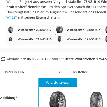
Wählen Sie jetzt aus unserer Vergleichstabelle
175/65-R14-Win
AGM-Batterie Woh
Kraftstoffeffizienzklasse
, um den Spritverbrauch Ihres Fahrze
Thule-Fahrradträg
Überzeugt hat uns hier im August 2026 besonders das Modell
W462
*
mit seinen Eigenschaften.
FM-Transmitter
Sommerreifen 205
Winterreifen 205/50 R17
Winterreifen 175/65 R14
Autobatterie-Lade
Winterreifen 215/45 R16
Winterreifen 195/50 R15
Starthilfe mit Kom
Alkoholtester
Felgenbaum
Aktualisiert:
06.08.2026
1 - 8 von 11:
Beste Winterreifen 175/6
Diesel-Additiv
Preis in EUR
Hersteller
Wagenheber
Service
Vergleichssieger
Abbildung
*