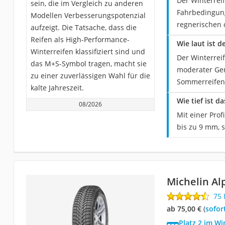
Der Winterrei
sein, die im Vergleich zu anderen
Fahrbedingung
Modellen Verbesserungspotenzial
regnerischen 
aufzeigt. Die Tatsache, dass die
Reifen als High-Performance-
Wie laut ist 
Winterreifen klassifiziert sind und
Der Winterreif
das M+S-Symbol tragen, macht sie
moderater Gerä
zu einer zuverlässigen Wahl für die
Sommerreifen,
kalte Jahreszeit.
Wie tief ist 
08/2026
Mit einer Prof
bis zu 9 mm, 
Michelin Al
75
ab 75,00 €
(
Sofor
Platz 2 im Wi