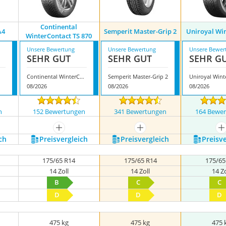
Continental
A4
Semperit Master-Grip 2
Uniroyal Wi
WinterContact TS 870
Unsere Bewertung
Unsere Bewertung
Unsere Bewer
SEHR GUT
SEHR GUT
SEHR G
Continental WinterContact TS 870
Semperit Master-Grip 2
Uniroyal Wint
08/2026
08/2026
08/2026
n
152 Bewertungen
341 Bewertungen
164 Bewe
nzeigen
mehr anzeigen
mehr anzeigen
m
ch
Preis­vergleich
Preis­vergleich
Preis­v
175/65 R14
175/65 R14
175/65
14 Zoll
14 Zoll
14 Zo
B
C
C
D
D
D
475 kg
475 kg
475 