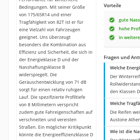
Vorteile
Bedingungen. Mit seiner Größe
von 175/65R14 und einer
gute Nas
Tragfähigkeit von 82T ist er für
hohe Profi
eine Vielzahl von Fahrzeugen
geeignet. Uns überzeugt
in weiter
besonders die Kombination aus
Effizienz und Sicherheit, die sich in
Fragen und Ant
der Energieklasse D und der
Nasshaftungsklasse B
Welche Energi
widerspiegelt. Die
Der Winterreif
Geräuschentwicklung von 71 dB
Rollwiderstand
sorgt für einen relativ ruhigen
den Klassen D
Lauf. Die spezifizierte Profiltiefe
Welche Tragfä
von 8 Millimetern verspricht
zudem gute Fahreigenschaften auf
Die Reifen wei
verschneiten und vereisten
Austone Athen
Straßen. Ein möglicher Kritikpunkt
Wie ist die N
könnte die Energieeffizienzklasse D