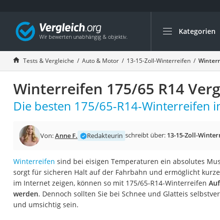
Kategorien
Die beliebtesten V
Auto & Motor
Tests & Vergleiche
Auto & Motor
13-15-Zoll-Winterreifen
Winterr
Fahrradträger-Anh
Winterreifen 175/65 R14 Verg
Fahrradträger
Fahrradträger (A
Die besten 175/65-R14-Winterreifen i
Fahrradträger 3 F
Benzinkanister (20 
schreibt über:
13-15-Zoll-Winter
Von:
Anne F.
Redakteurin
Dashcam
Winterreifen
sind bei eisigen Temperaturen ein absolutes Mu
Fahrradträger E-Bi
sorgt für sicheren Halt auf der Fahrbahn und ermöglicht kur
Benzinkanister
im Internet zeigen, können so mit 175/65-R14-Winterreifen
Auf
werden
. Dennoch sollten Sie bei Schnee und Glatteis selbstver
Marderschreck
und umsichtig sein.
Wagenheber 3t