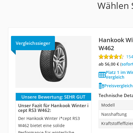
Wählen S
Hankook Win
Vergleichssieger
W462
15
ab 56,00 €
(
Sofor
Platz 1 im Wi
Vergleich
Preisvergleic
Technische Deta
Unsere Bewertung:
SEHR GUT
Modell
Unser Fazit für Hankook Winter i
cept RS3 W462:
Nasshaftung
Der Hankook Winter i*cept RS3
Kraftstoffeffizie
W462 bietet eine solide
Performance für winterliche