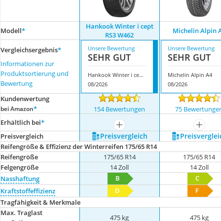
Hankook Winter i cept
Modell
*
Michelin Alpin 
RS3 W462
Unsere Bewertung
Unsere Bewertung
Vergleichsergebnis
*
SEHR GUT
SEHR GUT
Informationen zur
Produktsortierung und
Hankook Winter i cept RS3 W462
Michelin Alpin A4
Bewertung
08/2026
08/2026
Kundenwertung
*
bei Amazon
154 Bewertungen
75 Bewertunge
Erhältlich bei
*
mehr anzeigen
mehr a
Preis­vergleich
Preis­verglei
Preis­vergleich
Reifengröße & Effizienz der Winterreifen 175/65 R14
Reifengröße
175/65 R14
175/65 R14
Felgengröße
14 Zoll
14 Zoll
B
C
Nasshaftung
D
F
Kraftstoffeffizienz
Tragfähigkeit & Merkmale
Max. Traglast
475 kg
475 kg