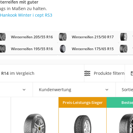
terreifen mit guter
nmobil
ugs in Maßen zu halten.
er
Hankook Winter i cept RS3
/55 R16
Winterreifen 205/55 R16
Winterreifen 215/50 R17
gerät
Winterreifen 195/55 R16
Winterreifen 175/65 R15
pressor
5 R14
im Vergleich
Produkte filtern
Kundenwertung
Sorti
Preis-Leistungs-Sieger
Bestse