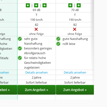
dB
69 dB
70 dB
T
T
m/h
190 km/h
190 km/h
82
82
elge
ohne Felge
ohne Felge
haftung
sehr gute
gute Nasshaftung
gut
Nasshaftung
v hohe
rollt leise
ger
besonders geringes
igkeiten
Abr
Abrollgeräusch
n
für 
für relativ hohe
iltiefe
Ges
Geschwindigkeiten
zug
zugelassen
ansehen
Details ansehen
Details ansehen
Det
hre
2 Jahre
2 Jahre
eferbar
Sofort lieferbar
Sofort lieferbar
Sof
ebot »
Zum Angebot »
Zum Angebot »
Zu