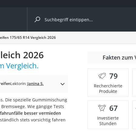
ergleiche nach Kategorie
eifen 175/65 R14 Vergleich 2026
ängerkupplung (4 Fahrräder)
leich 2026
Fakten zum 
nhängerkupplung)
m Vergleich.
ahrräder
79
l)
reifen
Lektorin:
Janina S.
Recherchierte
Produkte
ss. Die spezielle Gummimischung
ke
67
ze Bremswege. Wie gängige Tests
fahrunfälle besser vermieden
Investierte
ständlich stets vorsichtig fahren
Stunden