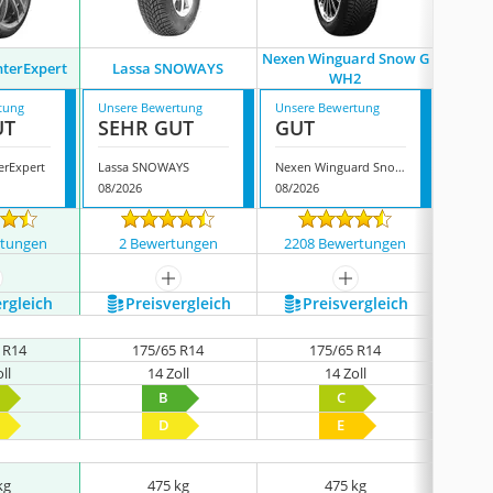
Nexen Winguard Snow G
nterExpert
Lassa SNOWAYS
Yokoha
WH2
tung
Unsere Bewertung
Unsere Bewertung
Unsere
UT
SEHR GUT
GUT
GUT
erExpert
Lassa SNOWAYS
Nexen Winguard Snow G WH2
08/2026
08/2026
08/202
rtungen
2 Bewertungen
2208 Bewertungen
1
ehr anzeigen
mehr anzeigen
mehr anzeigen
ergleich
Preis­vergleich
Preis­vergleich
P
 R14
175/65 R14
175/65 R14
ll
14 Zoll
14 Zoll
B
C
D
E
kg
475 kg
475 kg