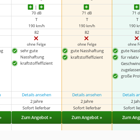
70 dB
71 dB
71 
T
T
T
190 km/h
190 km/h
190 k
82
82
82
ohne Felge
ohne Felge
ohne F
ng
sehr gute
gute Nasshaftung
gute Nass
Nasshaftung
kraftstoffeffizient
für relati
kraftstoffeffizient
Geschwind
zugelasse
große Prof
n
Details ansehen
Details ansehen
Details 
2 Jahre
2 Jahre
2 Ja
r
Sofort lieferbar
Sofort lieferbar
Sofort li
»
Zum Angebot »
Zum Angebot »
Zum Ang