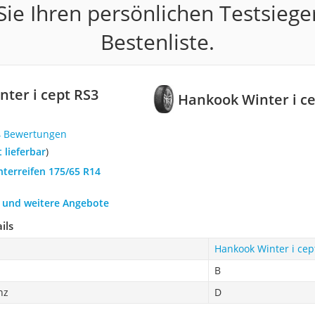
ie Ihren persönlichen Testsiege
Bestenliste.
ter i cept RS3
Hankook Winter i c
4 Bewertungen
t lieferbar
)
nterreifen 175/65 R14
h und weitere Angebote
ils
Hankook Winter i ce
B
nz
D