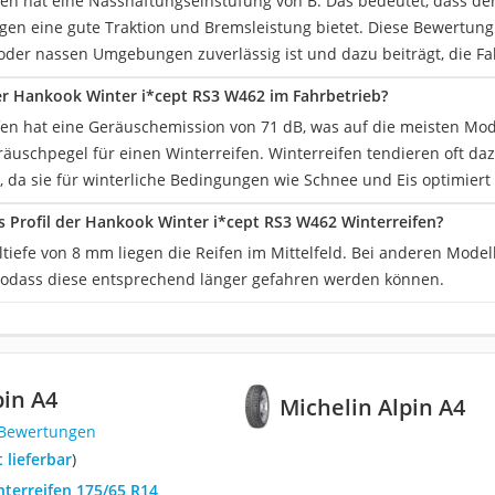
fen hat eine Nasshaftungseinstufung von B. Das bedeutet, dass de
en eine gute Traktion und Bremsleistung bietet. Diese Bewertung z
oder nassen Umgebungen zuverlässig ist und dazu beiträgt, die Fa
der Hankook Winter i*cept RS3 W462 im Fahrbetrieb?
en hat eine Geräuschemission von 71 dB, was auf die meisten Modell
uschpegel für einen Winterreifen. Winterreifen tendieren oft dazu
 da sie für winterliche Bedingungen wie Schnee und Eis optimiert 
das Profil der Hankook Winter i*cept RS3 W462 Winterreifen?
iltiefe von 8 mm liegen die Reifen im Mittelfeld. Bei anderen Mode
sodass diese entsprechend länger gefahren werden können.
pin A4
Michelin Alpin A4
 Bewertungen
t lieferbar
)
nterreifen 175/65 R14