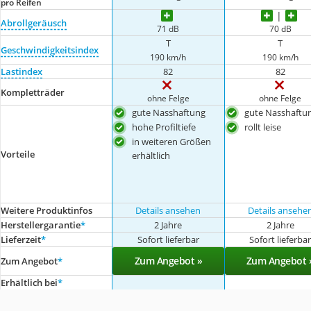
pro Reifen
Abrollgeräusch
71 dB
70 dB
T
T
Geschwindigkeitsindex
190 km/h
190 km/h
Lastindex
82
82
Kompletträder
ohne Felge
ohne Felge
gute Nasshaftung
gute Nasshaftu
hohe Profiltiefe
rollt leise
in weiteren Größen
Vorteile
erhältlich
Weitere Produktinfos
Details ansehen
Details ansehe
Herstellergarantie
*
2 Jahre
2 Jahre
Lieferzeit
*
Sofort lieferbar
Sofort lieferba
Zum Angebot »
Zum Angebot 
Zum Angebot
*
Erhältlich bei
*