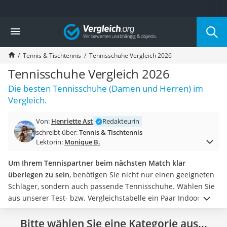
Die beliebtesten Vergleiche nach Kategorie
Vergleich
Freizeit & Sport
Gartentrampolin
Tennis & Tischtennis
Tennisschuhe Vergleich 2026
Trampolin
Metalldetektor
Tennisschuhe Vergleich 2026
Eufab-Fahrradträger
Die besten Tennisschuhe (Damen und Herren) im
Trampolin 366 cm
Vergleich.
Fahrradschloss
Aluminium-Koffer
Von:
Henriette Ast
Redakteurin
Futterboot
schreibt über:
Tennis & Tischtennis
Air Bike
Lektorin:
Monique B.
E-Bike-Dreirad
Trekkingschuhe Herren
Um Ihrem Tennispartner beim nächsten Match klar
Reisetasche mit Rollen
überlegen zu sein
, benötigen Sie nicht nur einen geeigneten
Klimmzugstation
Schläger, sondern auch passende Tennisschuhe.
Wählen Sie
Koffer
aus unserer Test- bzw. Vergleichstabelle ein Paar Indoor-
Nachtsichtgerät
Tennisschuhe mit abriebfester Sohle, wenn Sie am liebsten in
Faltschloss
der Halle spielen. Wenn Sie ab und zu auch draußen einen
Bitte wählen Sie eine Kategorie aus...