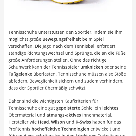
Tennisschuhe unterstützen den Sportler, indem sie ihm
möglichst große
Bewegungsfreiheit
beim Spiel
verschaffen. Die Jagd nach dem Tennisball erfordert
ständige Richtungswechsel und Sprünge, die an die Füße
große Anforderungen stellen. Ohne das richtige
Schuhwerk kann der Tennisspieler
umknicken
oder seine
Fußgelenke
überlasten. Tennisschuhe müssen also Stöße
abfedern, Beweglichkeit sichern und zudem verhindern,
dass der Sportler übermäßig schwitzt.
Daher sind die wichtigsten Kaufkriterien für
Tennisschuhe eine gut
gepolsterte
Sohle, ein
leichtes
Obermaterial und
atmungs-aktives
Innenmaterial.
Hersteller wie
Head
,
Wilson
und
K-Swiss
haben für das
Profitennis
hocheffektive Technologien
entwickelt und
führen diese schrittweise in den Markt des Freizeitsports