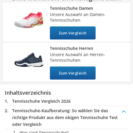
Handgepäck-Koffer
Aufschlag wagen, sollten Sie
zu Schuhen mit leichtem Profil
Tennisschuhe Damen
Vibrationsplatte
greifen, die für alle Böden geeignet sind
.
Unsere Auswahl an Damen-
Wanderschuhe Herren
Tennisschuhen
Sicherheitsweste Reiten
Service
Zum Vergleich
Tennisschuhe Herren
Unsere Auswahl an Herren-
Tennisschuhen
Zum Vergleich
Inhaltsverzeichnis
Tennisschuhe Vergleich 2026
Tennisschuhe-Kaufberatung
: So wählen Sie das
richtige Produkt aus dem obigen Tennisschuhe Test
oder Vergleich
Was sind Tennisschuhe?