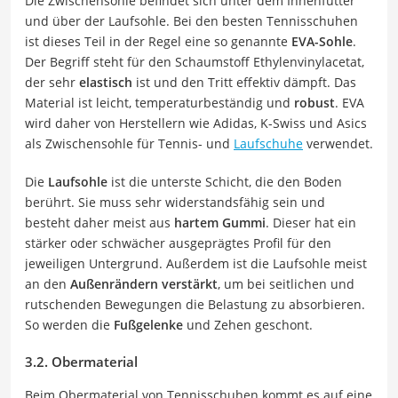
Die Zwischensohle befindet sich unter dem Innenfutter
und über der Laufsohle. Bei den besten Tennisschuhen
ist dieses Teil in der Regel eine so genannte
EVA-Sohle
.
Der Begriff steht für den Schaumstoff Ethylenvinylacetat,
der sehr
elastisch
ist und den Tritt effektiv dämpft. Das
Material ist leicht, temperaturbeständig und
robust
. EVA
wird daher von Herstellern wie Adidas, K-Swiss und Asics
als Zwischensohle für Tennis- und
Laufschuhe
verwendet.
Die
Laufsohle
ist die unterste Schicht, die den Boden
berührt. Sie muss sehr widerstandsfähig sein und
besteht daher meist aus
hartem Gummi
. Dieser hat ein
stärker oder schwächer ausgeprägtes Profil für den
jeweiligen Untergrund. Außerdem ist die Laufsohle meist
an den
Außenrändern verstärkt
, um bei seitlichen und
rutschenden Bewegungen die Belastung zu absorbieren.
So werden die
Fußgelenke
und Zehen geschont.
3.2. Obermaterial
Beim Obermaterial von Tennisschuhen kommt es auf eine