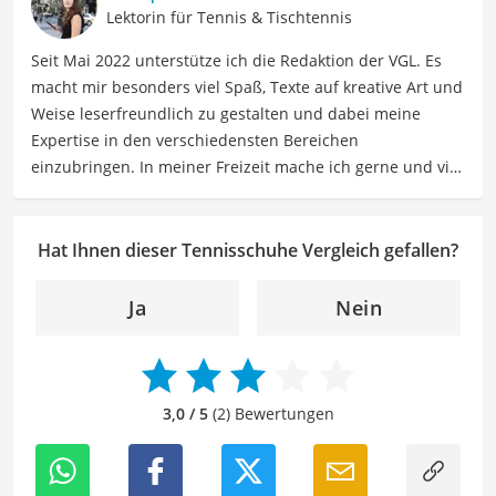
und Freizeitaktivitäten. Dieses Interesse spiegelt sich in
Lektorin für Tennis & Tischtennis
meinen Beiträgen wider, die sich mit Freizeitideen,
Seit Mai 2022 unterstütze ich die Redaktion der VGL. Es
Reiseempfehlungen, Hobbytipps und Anregungen für die
macht mir besonders viel Spaß, Texte auf kreative Art und
Freizeitgestaltung befassen.
Weise leserfreundlich zu gestalten und dabei meine
Expertise in den verschiedensten Bereichen
einzubringen. In meiner Freizeit mache ich gerne und viel
Sport und probiere dabei immer wieder neue Sportarten
aus. Als Lektorin liegt mein Fokus darauf, Texte auf ihre
Klarheit, Verständlichkeit und stilistische Korrektheit zu
Hat Ihnen dieser Tennisschuhe Vergleich gefallen?
überprüfen. Mein Ziel ist es dabei, die Qualität und den
Ausdruck der Texte zu verbessern, um Ihnen eine
Ja
Nein
angenehme Leseerfahrung zu bieten. Durch meine
langjährige Erfahrung als Lektorin will ich vor allem dazu
beitragen, dass die Inhalte unserer Redaktion optimal
präsentiert werden und ihre volle Wirkung entfalten.
3,0 / 5
(2) Bewertungen