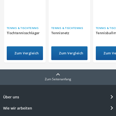
TENNIS & TISCHTENNIS
TENNIS & TISCHTENNIS
TENNIS & TIS
Tischtennisschläger
Tennisnetz
Tennisball
Zum Vergleich
Zum Vergleich
Zum Ve
Zum Seitenanfang
Über uns
Wie wir arbeiten