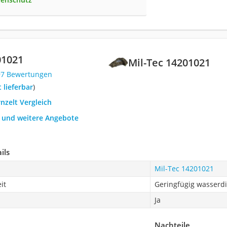
01021
Mil-Tec 14201021
97 Bewertungen
t lieferbar
)
rnzelt Vergleich
h und weitere Angebote
ils
Mil-Tec 14201021
it
Geringfügig wasserdi
Ja
Nachteile