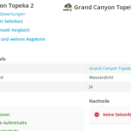
on Topeka 2
Grand Canyon Tope
 Bewertungen
ort lieferbar
)
rnzelt Vergleich
h und weitere Angebote
ils
Grand Canyon Topek
it
Wasserdicht
Ja
Nachteile
sonen
keine Seitenf
re Aufenthalte
tenschutz