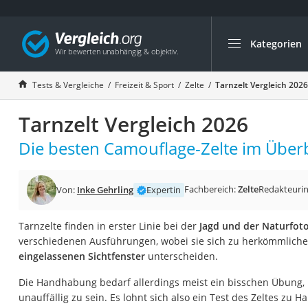
Kategorien
Die beliebtesten V
Freizeit & Sport
Tests & Vergleiche
Freizeit & Sport
Zelte
Tarnzelt Vergleich 2026
Gartentrampolin
Tarnzelt Vergleich 2026
Trampolin
Metalldetektor
Die besten Camouflage-Zelte im Überb
Eufab-Fahrradträg
Trampolin 366 cm
Fachbereich:
Zelte
Redakteuri
Von:
Inke Gehrling
Expertin
Fahrradschloss
Tarnzelte finden in erster Linie bei der
Jagd und der Naturfoto
Aluminium-Koffer
verschiedenen Ausführungen, wobei sie sich zu herkömmlichen
Futterboot
eingelassenen Sichtfenster
unterscheiden.
Air Bike
Die Handhabung bedarf allerdings meist ein bisschen Übung,
E-Bike-Dreirad
unauffällig zu sein. Es lohnt sich also ein Test des Zeltes zu