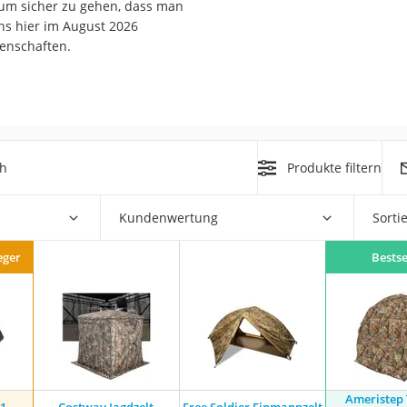
, um sicher zu gehen, dass man
erren
ns hier im August 2026
llen
genschaften.
ch
Produkte filtern
r
Kundenwertung
Sorti
rren
eger
Bestse
eiten
Ameristep 