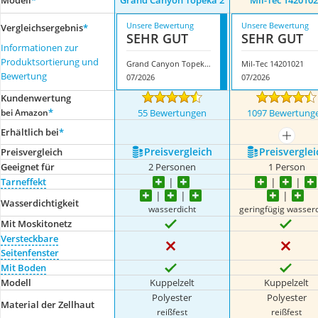
Modell
*
Grand Canyon Topeka 2
Mil-Tec 142010
Unsere Bewertung
Unsere Bewertung
Vergleichsergebnis
*
SEHR GUT
SEHR GUT
Informationen zur
Produktsortierung und
Grand Canyon Topeka 2
Mil-Tec 14201021
Bewertung
07/2026
07/2026
Kundenwertung
*
bei Amazon
55 Bewertungen
1097 Bewertung
Erhältlich bei
*
mehr a
Preis­vergleich
Preis­verglei
Preis­vergleich
Geeignet für
2 Personen
1 Person
Tarneffekt
Wasserdichtigkeit
wasserdicht
geringfügig wasserd
Mit Moskitonetz
Versteckbare
Seitenfenster
Mit Boden
Modell
Kuppelzelt
Kuppelzelt
Polyester
Polyester
Material der Zellhaut
reißfest
reißfest