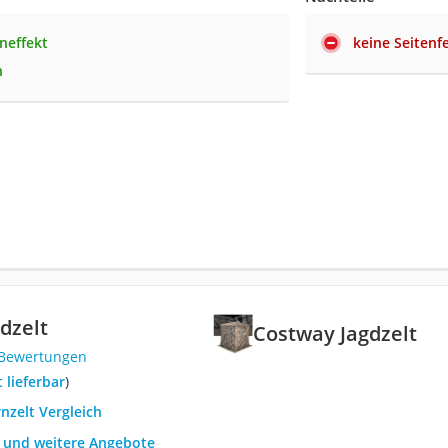
neffekt
keine Seitenf
n
dzelt
Costway Jagdzelt
 Bewertungen
t lieferbar
)
rnzelt Vergleich
h und weitere Angebote