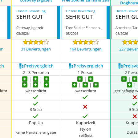
21
Costway Jagdzelt
Free Soldier Einmannzelt
Doghouse
Unsere Bewertung
Unsere Bewertung
Unsere Bewer
SEHR GUT
SEHR GUT
SEHR G
Costway Jagdzelt
Free Soldier Einmannzelt
08/2026
08/2026
08/2026
en
31 Bewertungen
164 Bewertungen
227 Bewe
nzeigen
ch
Preis­vergleich
Preis­vergleich
Preis­v
2 - 3 Personen
1 Person
2 Pers
icht
wasserdicht
wasserdicht
geringfügig 
3 Stück
3 St
Pop-Up
Kuppelzelt
Kuppel
Nylon
Duras
keine Herstellerangabe
reißfest