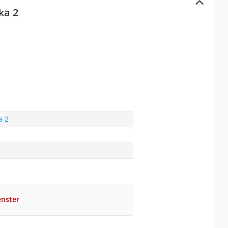
ka 2
a 2
enster