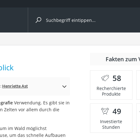
ergleiche nach Kategorie
Fakten zum 
lick
er
58
n:
Henriette Ast
Recherchierte
Produkte
grafie
Verwendung. Es gibt sie in
49
 Zelten vor allem durch die
Investierte
Stunden
 um im Wald möglichst
 Hause, um das schnelle Aufbauen