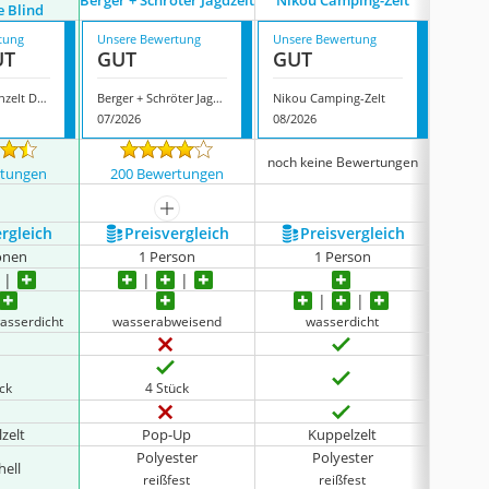
Berger + Schröter Jagdzelt
Nikou Camping-Zelt
 Blind
tung
Unsere Bewertung
Unsere Bewertung
Unsere
UT
GUT
GUT
GUT
Ameristep Tarnzelt Doghouse Blind
Berger + Schröter Jagdzelt
Nikou Camping-Zelt
07/2026
08/2026
07/202
noch keine Bewertungen
rtungen
200 Bewertungen
189
mehr anzeigen
ergleich
Preis­vergleich
Preis­vergleich
P
onen
1 Person
1 Person
wasserdicht
wasserabweisend
wasserdicht
gering
ück
4 Stück
zelt
Pop-Up
Kuppelzelt
Polyester
Polyester
hell
reißfest
reißfest