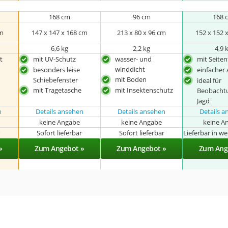
168 cm
96 cm
168 
cm
147 x 147 x 168 cm
213 x 80 x 96 cm
152 x 152 
6,6 kg
2,2 kg
4,9 
t
mit UV-Schutz
wasser- und
mit Seiten
winddicht
besonders leise
einfacher
mit Boden
Schiebefenster
ideal für
mit Tragetasche
mit Insektenschutz
Beobacht
Jagd
n
Details ansehen
Details ansehen
Details 
keine Angabe
keine Angabe
keine A
r
Sofort lieferbar
Sofort lieferbar
Lieferbar in w
»
Zum Angebot »
Zum Angebot »
Zum Ang