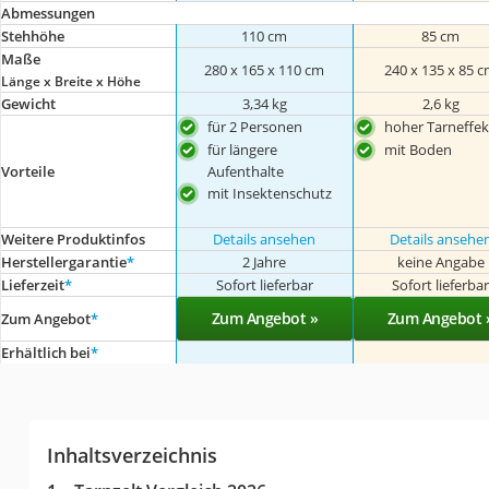
Abmessungen
Stehhöhe
110 cm
85 cm
Maße
280 x 165 x 110 cm
240 x 135 x 85 
Länge x Breite x Höhe
Gewicht
3,34 kg
2,6 kg
für 2 Personen
hoher Tarneffek
für längere
mit Boden
Vorteile
Aufenthalte
mit Insektenschutz
Weitere Produktinfos
Details ansehen
Details ansehe
Herstellergarantie
*
2 Jahre
keine Angabe
Lieferzeit
*
Sofort lieferbar
Sofort lieferba
Zum Angebot »
Zum Angebot 
Zum Angebot
*
Erhältlich bei
*
Inhaltsverzeichnis