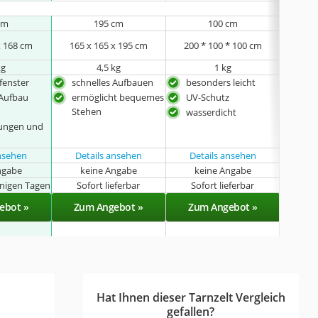
cm
195 cm
100 cm
x 168 cm
165 x 165 x 195 cm
200 * 100 * 100 cm
205 
kg
4,5 kg
1 kg
fenster
schnelles Aufbauen
besonders leicht
auch
Aufe
 Aufbau
ermöglicht bequemes
UV-Schutz
auc
Stehen
wasserdicht
gee
ungen und
beso
ansehen
Details ansehen
Details ansehen
ngabe
keine Angabe
keine Angabe
k
enigen Tagen
Sofort lieferbar
Sofort lieferbar
Sof
ebot »
Zum Angebot »
Zum Angebot »
Zu
Hat Ihnen dieser Tarnzelt Vergleich
gefallen?