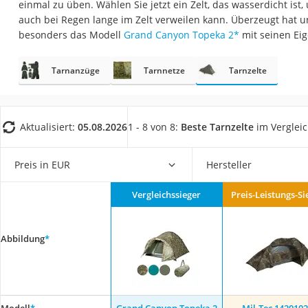
einmal zu üben. Wählen Sie jetzt ein Zelt, das wasserdicht ist
Trekkingschuhe H
auch bei Regen lange im Zelt verweilen kann. Überzeugt hat u
Reisetasche mit Ro
besonders das Modell
Grand Canyon Topeka 2
*
mit seinen Ei
Klimmzugstation
Tarnanzüge
Tarnnetze
Tarnzelte
Koffer
Nachtsichtgerät
Faltschloss
Aktualisiert:
05.08.2026
1 - 8 von 8:
Beste Tarnzelte
im Verglei
Handgepäck-Koffe
Vibrationsplatte
Preis in EUR
Hersteller
Wanderschuhe He
Vergleichssieger
Preis-Leistungs-Si
Sicherheitsweste R
Service
Abbildung
*