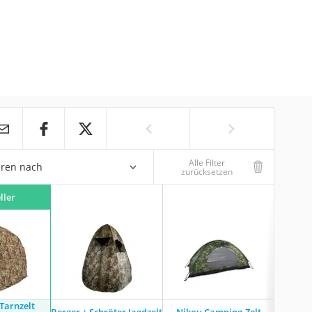
Alle Filter
eren nach
zurücksetzen
ller
Tarnzelt
Mil-T