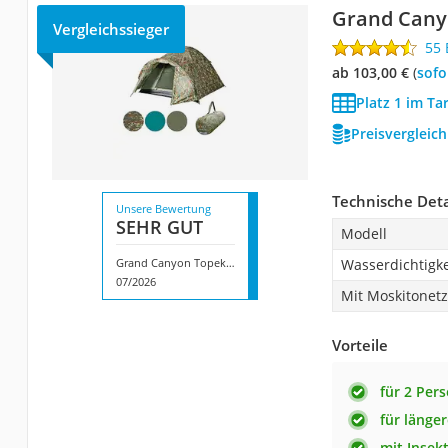
Grand Cany
Vergleichssieger
55
ab 103,00 €
(
Sof
Platz 1 im Ta
Preisvergleic
Technische Deta
Unsere Bewertung
SEHR GUT
Modell
Grand Canyon Topeka 2
Wasserdichtigke
07/2026
Mit Moskitonetz
Vorteile
für 2 Per
für länge
mit Insek