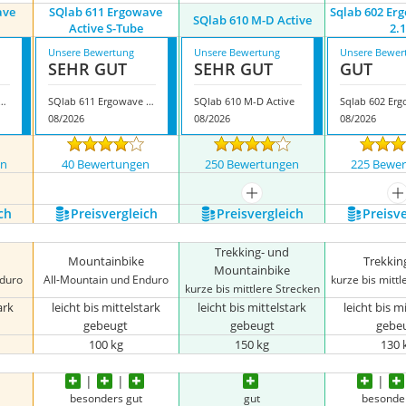
ave
SQlab 611 Ergowave
Sqlab 602 Erg
SQlab 610 M-D Active
Active S-Tube
2.
Unsere Bewertung
Unsere Bewertung
Unsere Bewer
SEHR GUT
SEHR GUT
GUT
11 Ergowave Active 2.1
SQlab 611 Ergowave Active S-Tube
SQlab 610 M-D Active
08/2026
08/2026
08/2026
en
40 Bewertungen
250 Bewertungen
225 Bewe
nzeigen
mehr anzeigen
m
ch
Preis­vergleich
Preis­vergleich
Preis­v
Trekking- und
Mountainbike
Trekkin
Mountainbike
nduro
All-Mountain und Enduro
kurze bis mittl
kurze bis mittlere Strecken
ark
leicht bis mittelstark
leicht bis mittelstark
leicht bis m
gebeugt
gebeugt
gebe
100 kg
150 kg
130 
besonders gut
gut
besonde