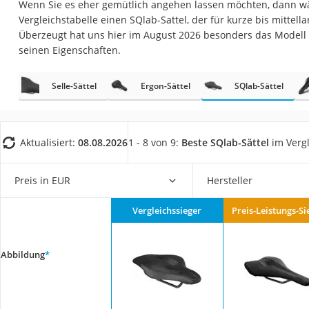
Wenn Sie es eher gemütlich angehen lassen möchten, dann wäh
Trekkingschuhe H
Vergleichstabelle einen SQlab-Sattel, der für kurze bis mittella
Reisetasche mit Ro
Überzeugt hat uns hier im August 2026 besonders das Modell
seinen Eigenschaften.
Klimmzugstation
Koffer
Selle-Sättel
Ergon-Sättel
SQlab-Sättel
Nachtsichtgerät
Faltschloss
Handgepäck-Koffe
Aktualisiert:
08.08.2026
1 - 8 von 9:
Beste SQlab-Sättel
im Vergl
Vibrationsplatte
Preis in EUR
Hersteller
Wanderschuhe He
Sicherheitsweste R
Vergleichssieger
Preis-Leistungs-Si
Service
Abbildung
*