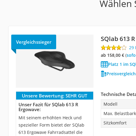
Wählen S
SQlab 613 
Vergleichssieger
29
ab 158,00 €
(
Sof
Platz 1 im SQ
Preisvergleic
Technische Deta
Unsere Bewertung:
SEHR GUT
Modell
Unser Fazit für SQlab 613 R
Ergowave:
Max. Belastbark
Mit seinem erhöhten Heck und
Sitzkomfort
spezieller Form bietet der SQlab
613 Ergowave Fahrradsattel die