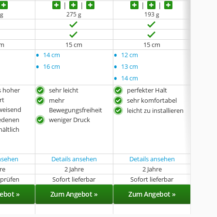
 g
275 g
193 g
cm
15 cm
15 cm
•
•
•
14 cm
12 cm
14 cm
•
•
•
16 cm
13 cm
15 cm
•
•
14 cm
17 cm
s hoher
sehr leicht
perfekter Halt
scho
rt
Ban
mehr
sehr komfortabel
weisend
seh
Bewegungsfreiheit
leicht zu installieren
des
iedenen
weniger Druck
in v
hältlich
Brei
ansehen
Details ansehen
Details ansehen
Det
hre
2 Jahre
2 Jahre
t prüfen
Sofort lieferbar
Sofort lieferbar
Sof
ebot »
Zum Angebot »
Zum Angebot »
Zu