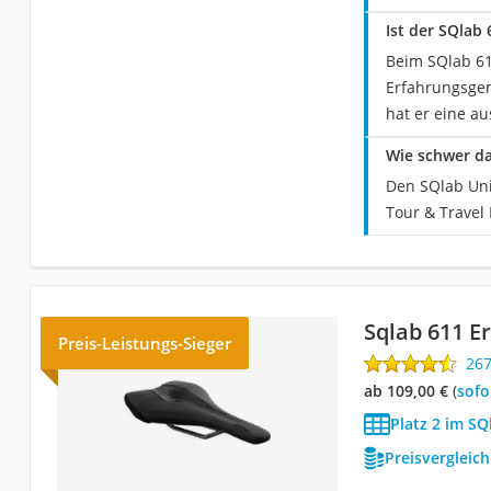
Ist der SQlab
Beim SQlab 613
Erfahrungsgem
hat er eine au
Wie schwer da
Den SQlab Uni
Tour & Travel 
Sqlab 611 E
Preis-Leistungs-Sieger
26
ab 109,00 €
(
Sof
Platz 2 im SQ
Preisvergleic