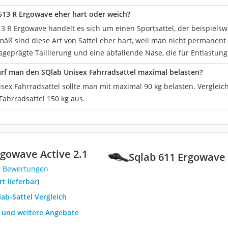
 613 R Ergowave eher hart oder weich?
 R Ergowave handelt es sich um einen Sportsattel, der beispielswei
äß sind diese Art von Sattel eher hart, weil man nicht permanent
sgeprägte Taillierung und eine abfallende Nase, die für Entlastung
rf man den SQlab Unisex Fahrradsattel maximal belasten?
sex Fahrradsattel sollte man mit maximal 90 kg belasten. Vergleic
Fahrradsattel 150 kg aus.
rgowave Active 2.1
Sqlab 611 Ergowave 
7 Bewertungen
ort lieferbar
)
lab-Sattel Vergleich
h und weitere Angebote