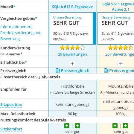
Sqlab 611 Ergow
Modell
*
SQlab 613 R Ergowave
Active 2.1
Unsere Bewertung
Unsere Bewertung
Vergleichsergebnis
*
SEHR GUT
SEHR GUT
Informationen zur
Produktsortierung und
SQlab 613 R Ergowave
Sqlab 6
Bewertung
08/2026
08/2026
Kundenwertung
*
bei Amazon
29 Bewertungen
267 Bewertung
Erhältlich bei
*
mehr anzeigen
mehr a
Preis­vergleich
Preis­verglei
Preis­vergleich
Einsatzbereich des SQlab-Sattels
Triathlonbike
Mountainbike
Empfohlen für
mittlere bis lange Strecken
All-Mountain und E
mittelstark bis st
Sitzposition
sehr stark gebeugt
gebeugt
Max. Belastbarkeit
90 kg
100 kg
Nutzungskomfort des SQlab-Sattels
Sitzkomfort
sehr gut
sehr gut