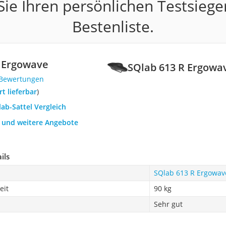
ie Ihren persönlichen Testsiege
Bestenliste.
R Ergowave
SQlab 613 R Ergowa
 Bewertungen
ort lieferbar
)
lab-Sattel Vergleich
h und weitere Angebote
ils
SQlab 613 R Ergowav
eit
90 kg
Sehr gut