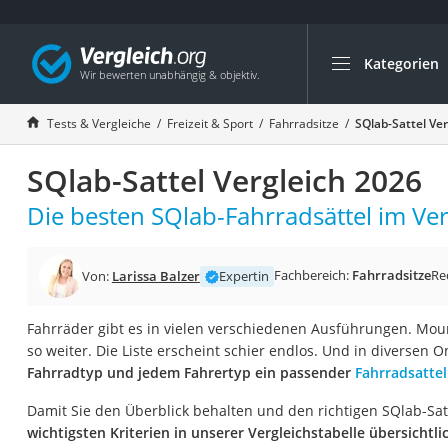
Kategorien
Die beliebtesten V
Freizeit & Sport
Tests & Vergleiche
Freizeit & Sport
Fahrradsitze
SQlab-Sattel Ve
Gartentrampolin
SQlab-Sattel Vergleich 2026
Trampolin
Metalldetektor
Die besten SQlab-Fahrradsättel im Ver
Eufab-Fahrradträg
Trampolin 366 cm
Fachbereich:
Fahrradsitze
Re
Von:
Larissa Balzer
Expertin
Fahrradschloss
Fahrräder gibt es in vielen verschiedenen Ausführungen. Moun
Aluminium-Koffer
so weiter. Die Liste erscheint schier endlos. Und in diversen O
Futterboot
Fahrradtyp und jedem Fahrertyp ein passender
Fahrradsattel
Air Bike
Damit Sie den Überblick behalten und den richtigen SQlab-Sat
E-Bike-Dreirad
wichtigsten Kriterien in unserer Vergleichstabelle übersichtl