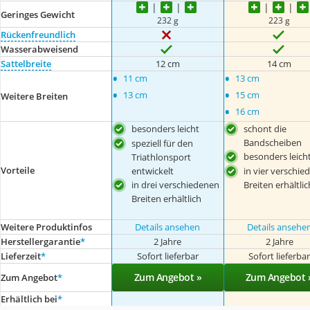
Geringes Gewicht
232 g
223 g
Rückenfreundlich
Wasserabweisend
Sattelbreite
12 cm
14 cm
•
•
11 cm
13 cm
•
•
13 cm
15 cm
Weitere Breiten
•
16 cm
besonders leicht
schont die
Bandscheiben
speziell für den
besonders leich
Triathlonsport
Vorteile
entwickelt
in vier verschie
in drei verschiedenen
Breiten erhältlic
Breiten erhältlich
Weitere Produktinfos
Details ansehen
Details ansehe
Herstellergarantie
*
2 Jahre
2 Jahre
Lieferzeit
*
Sofort lieferbar
Sofort lieferba
Zum Angebot »
Zum Angebot 
Zum Angebot
*
Erhältlich bei
*