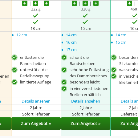
222 g
320 g
460
13 cm
15 cm
16 
•
•
•
12 cm
14 cm
14 cm
•
•
16 cm
15 cm
•
17 cm
entlasten die
schont die
besonder
Bandscheiben
Bandscheiben
Sitzkomfo
t
unterstützt die
sehr hohe Entlastung
wasserab
Pedalbewegung
des Dammbereiches
denen
in versch
limitierte Auflage
besonders leicht
h
Breiten er
in vier verschiedenen
Breiten erhältlich
n
Details ansehen
Details ansehen
Details 
2 Jahre
2 Jahre
2 Ja
r
Sofort lieferbar
Sofort lieferbar
Lieferzei
»
Zum Angebot »
Zum Angebot »
Zum Ang