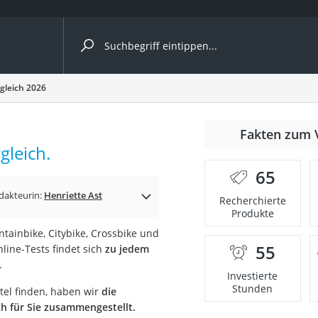
ergleiche nach Kategorie
rgleich 2026
Fakten zum 
gleich.
er
65
dakteurin:
Henriette Ast
Recherchierte
Produkte
tainbike, Citybike, Crossbike und
55
nline-Tests findet sich
zu jedem
.
Investierte
Stunden
tel finden, haben wir
die
ich für Sie zusammengestellt.