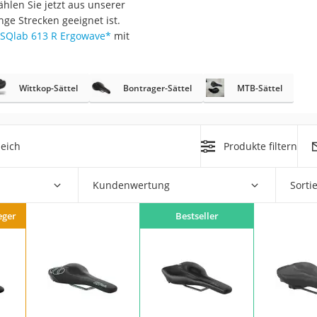
len Sie jetzt aus unserer
erren
nge Strecken geeignet ist.
llen
SQlab 613 R Ergowave
*
mit
Wittkop-Sättel
Bontrager-Sättel
MTB-Sättel
r
eich
Produkte filtern
Kundenwertung
Sorti
rren
eiten
eger
Bestseller