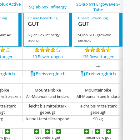
olux Active
SQlab 611 Ergowave S-
SQlab 6ox Infinergy
Sqlab
1
Tube
tung
Unsere Bewertung
Unsere Bewertung
Unsere
GUT
GUT
GUT
Sqlab 602 Ergolux Active 2.1
SQlab 6ox Infinergy
SQlab 611 Ergowave S-Tube
Sqlab 
08/2026
08/2026
08/202
rtungen
19 Bewertungen
138 Bewertungen
469
ehr anzeigen
mehr anzeigen
ergleich
Preis­vergleich
Preis­vergleich
P
gbike
Mountainbike
Mountainbike
T
ere Strecken
All-Mountain und Enduro
All-Mountain und Enduro
kurze bi
ittelstark
leicht bis mittelstark
leicht bis mittelstark
leicht
ugt
gebeugt
gebeugt
kg
keine Herstellerangabe
90 kg
rs gut
besonders gut
besonders gut