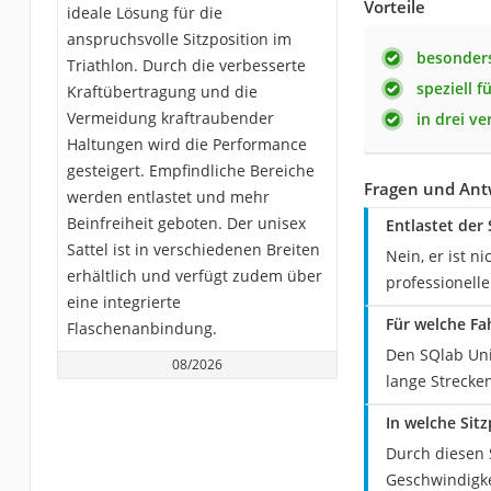
Vorteile
ideale Lösung für die
anspruchsvolle Sitzposition im
besonders
Triathlon. Durch die verbesserte
speziell f
Kraftübertragung und die
Vermeidung kraftraubender
in drei ve
Haltungen wird die Performance
gesteigert. Empfindliche Bereiche
Fragen und Ant
werden entlastet und mehr
Beinfreiheit geboten. Der unisex
Entlastet der
Sattel ist in verschiedenen Breiten
Nein, er ist n
erhältlich und verfügt zudem über
professionelle
eine integrierte
Für welche Fa
Flaschenanbindung.
Den SQlab Unis
08/2026
lange Strecke
In welche Sit
Durch diesen S
Geschwindigkei