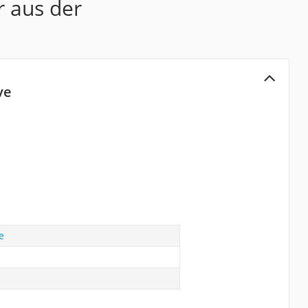
r aus der
ve
e