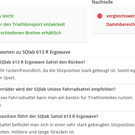
Nachteile
 leicht
vergleichswei
ür den Triathlonsport entwickelt
Dammbereic
rschiedenen Breiten erhältlich
worten zu SQlab 613 R Ergowave
 SQlab 613 R Ergowave Sattel den Rücken?
icht rückenfreundlich, da die Sitzposition stark gebeugt ist. Somit ei
n Sport.
hrräder wird der SQlab Unisex Fahrradsattel empfohlen?
ex Fahrradsattel kann man am besten für Triathlonbikes nutzen. Er
n.
zposition führt der SQlab Sattel 613 R Ergowave?
attel befindet man sich in einer sehr stark gebeugten Sitzposition
ten, mittlere und lange Strecken ist.