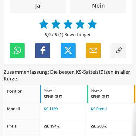
Reiseempfehlungen, Hobbytipps und Anregungen für die
Ja
Nein
Freizeitgestaltung befassen.
Der KS-Sattelstütze-Vergleich ist aus unserer Sicht
besonders empfehlenswert für
Fahrradfahrer
und
Sportler
.
5,0 / 5
(1) Bewertungen
Zusammenfassung: Die besten KS-Sattelstützen in aller
Kürze.
Position
Platz 1
Platz 2
SEHR GUT
SEHR GUT
Modell
KS 1199
KS Eten-i
Preis
ca.
194 €
ca.
200 €