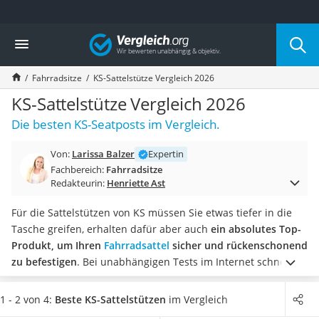
Die beliebtesten Vergleiche nach Kategorie
Vergleich
Freizeit & Sport
Gartentrampolin
Fahrradsitze
KS-Sattelstütze Vergleich 2026
Trampolin
Metalldetektor
KS-Sattelstütze Vergleich 2026
Eufab-Fahrradträger
Die besten KS-Seatposts im Vergleich.
Trampolin 366 cm
Fahrradschloss
Von:
Larissa Balzer
Expertin
Aluminium-Koffer
Fachbereich:
Fahrradsitze
Futterboot
Redakteurin:
Henriette Ast
Air Bike
E-Bike-Dreirad
Für die Sattelstützen von KS müssen Sie etwas tiefer in die
Trekkingschuhe Herren
Tasche greifen, erhalten dafür aber auch
ein absolutes Top-
Reisetasche mit Rollen
Produkt, um Ihren
Fahrradsattel
sicher und rückenschonend
Klimmzugstation
zu befestigen
. Bei unabhängigen Tests im Internet schneiden
Koffer
sie sehr gut ab. Dank Hydraulikfeder können Sie die Höhe
Nachtsichtgerät
jederzeit schnell und ohne Werkzeug anpassen.
Wählen Sie
1 - 2 von 4:
Beste KS-Sattelstützen
im Vergleich
Faltschloss
jetzt aus unserer Vergleichstabelle
eine KS-Sattelstütze mit