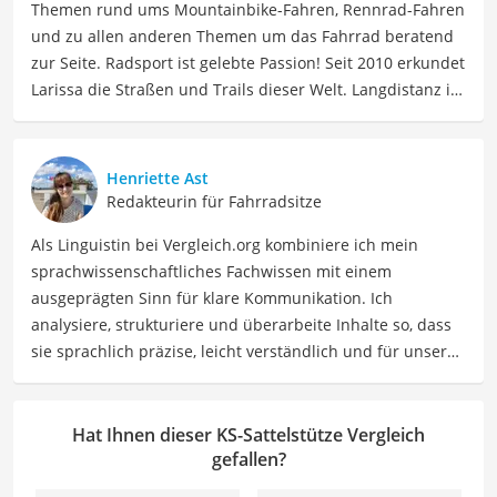
Themen rund ums Mountainbike-Fahren, Rennrad-Fahren
und zu allen anderen Themen um das Fahrrad beratend
zur Seite. Radsport ist gelebte Passion! Seit 2010 erkundet
Larissa die Straßen und Trails dieser Welt. Langdistanz ist
ihr Ding: Essenziell hierbei – langlebiges Material, was ihr
Interesse an radsportspezifischen Produkten weckte.
Beruflich ist Larissa Coach, Sportmentaltrainerin, Social
Henriette Ast
Media Managerin. Mit 15.000 Kilometern pro Jahr macht
Redakteurin für Fahrradsitze
sie auch weiterhin immer neue Erfahrungen, die sie vor
Als Linguistin bei Vergleich.org kombiniere ich mein
allem als "Rennradmädchen" auf Instagram teilt.
sprachwissenschaftliches Fachwissen mit einem
Der KS-Sattelstütze-Vergleich ist aus unserer Sicht
ausgeprägten Sinn für klare Kommunikation. Ich
besonders empfehlenswert für
Fahrradfahrer
und
analysiere, strukturiere und überarbeite Inhalte so, dass
Sportler
.
sie sprachlich präzise, leicht verständlich und für unsere
Leser:innen informierend sind. Mein Schwerpunkt liegt
dabei unter anderem auf Freizeit-Themen. Auch privat
beschäftige ich mich gerne mit verschiedenen Hobbys
Hat Ihnen dieser KS-Sattelstütze Vergleich
und Freizeitaktivitäten. Dieses Interesse spiegelt sich in
gefallen?
meinen Beiträgen wider, die sich mit Freizeitideen,