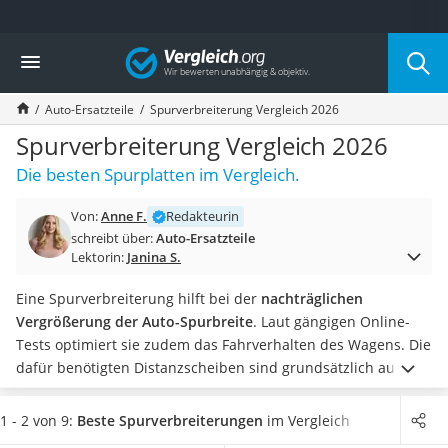
Die beliebtesten Vergleiche nach Kategorie
Vergleich
Auto & Motor
Fahrradträger-Anhängerkupplung (4 Fahrräder)
Auto-Ersatzteile
Spurverbreiterung Vergleich 2026
Fahrradträger
Fahrradträger (Anhängerkupplung)
Spurverbreiterung Vergleich 2026
Fahrradträger 3 Fahrräder
Die besten Spurplatten im Vergleich.
Benzinkanister (20 l)
Dashcam
Von:
Anne F.
Redakteurin
Fahrradträger E-Bike
schreibt über:
Auto-Ersatzteile
Benzinkanister
Lektorin:
Janina S.
Marderschreck
Wagenheber 3t
Eine Spurverbreiterung hilft bei der
nachträglichen
AGM-Batterie Wohnmobil
Vergrößerung der Auto-Spurbreite
. Laut gängigen Online-
Thule-Fahrradträger
Tests optimiert sie zudem das Fahrverhalten des Wagens. Die
FM-Transmitter
dafür benötigten Distanzscheiben sind grundsätzlich aus
Sommerreifen 205/55 R16
Aluminium gefertigt und somit leicht, aber robust. Die
Autobatterie-Ladegerät
Verbreiterungen werden mit
Radmutter
und Schraube
1 - 2 von 9:
Beste Spurverbreiterungen
im Vergleich
Starthilfe mit Kompressor
befestigt, welche sich bei vielen Produkten bereits im