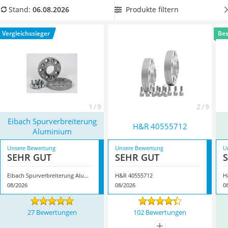
Alkoholtester
Lieferumfang befinden.
Wählen Sie jetzt aus unserer
Produkte filtern
Stand:
06.08.2026
Felgenbaum
Vergleichstabelle
eine farbige Spurverbreiterung
, um Ihrem
Diesel-Additiv
Auto das besondere Extra zu verpassen. Überzeugt hat uns
Vergleichssieger
Bes
Wagenheber
hier im August 2026 besonders das Modell
Eibach
Service
Spurverbreiterung Aluminium
*
mit seinen Eigenschaften.
1 / 9
2 / 9
Eibach Spurverbreiterung
H&R 40555712
Aluminium
Unsere Bewertung
Unsere Bewertung
U
SEHR GUT
SEHR GUT
Eibach Spurverbreiterung Aluminium
H&R 40555712
08/2026
08/2026
0
27 Bewertungen
102 Bewertungen