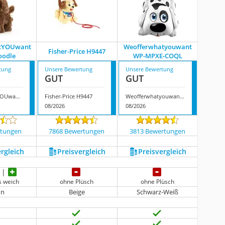
tYOUwant
Weofferwhatyouwant
Fisher-Price H9447
oodle
WP-MPXE-COQL
tung
Unsere Bewertung
Unsere Bewertung
GUT
GUT
WeofferwhatYOUwant Labradoodle
Fisher-Price H9447
Weofferwhatyouwant WP-MPXE-COQL
08/2026
08/2026
rtungen
7868 Bewertungen
3813 Bewertungen
ergleich
Preis­vergleich
Preis­vergleich
s weich
ohne Plüsch
ohne Plüsch
un
Beige
Schwarz-Weiß