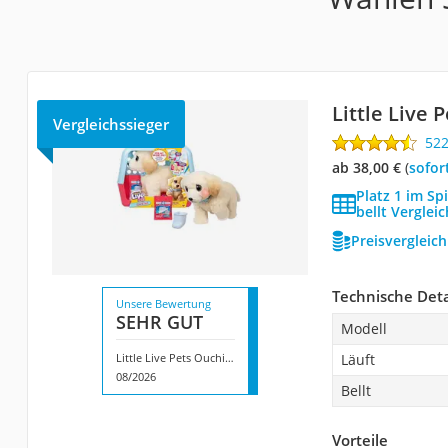
Little Live
Vergleichssieger
52
ab 38,00 €
(
Sofor
Platz 1 im Sp
bellt Vergleic
Preisvergleic
Technische Deta
Unsere Bewertung
SEHR GUT
Modell
Little Live Pets Ouchies Deluxe
Läuft
08/2026
Bellt
Vorteile