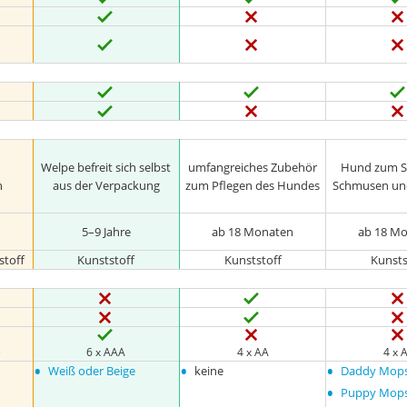
Welpe befreit sich selbst
umfangreiches Zubehör
Hund zum St
n
aus der Verpackung
zum Pflegen des Hundes
Schmusen un
n
5–9 Jahre
ab 18 Monaten
ab 18 M
stoff
Kunststoff
Kunststoff
Kunsts
)
6 x AAA
4 x AA
4 x 
•
•
•
Weiß oder Beige
keine
Daddy Mop
•
Puppy Mop