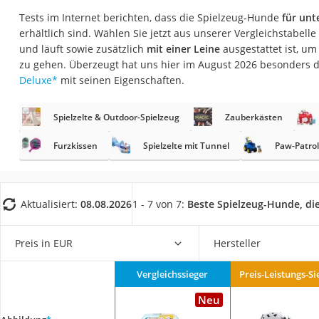
Babyphone
Tests im Internet berichten, dass die Spielzeug-Hunde
für unt
Treppenschutzgitt
erhältlich sind. Wählen Sie jetzt aus unserer Vergleichstabelle
und läuft sowie zusätzlich
mit einer Leine
ausgestattet ist, u
Kindersitz ab 4 Ja
zu gehen. Überzeugt hat uns hier im August 2026 besonders 
Kinderroller 3 Räd
Deluxe
*
mit seinen Eigenschaften.
Ferngesteuertes A
Spielzelte & Outdoor-Spielzeug
Zauberkästen
Kindersitz 15–36 k
Furzkissen
Spielzelte mit Tunnel
Barfußschuhe Kin
Paw-Patrol
Kinderfahrradhel
Kinder-Mikroskop
Aktualisiert:
08.08.2026
1 - 7 von 7:
Beste Spielzeug-Hunde, die
Ferngesteuerter 
Service
Preis in EUR
Hersteller
Vergleichssieger
Preis-Leistungs-Si
Neu