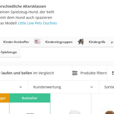
erschiedliche Altersklassen
er
 einen Spielzeug-Hund, der bellt
m mit dem Hund auch spazieren
hren
das Modell
Little Live Pets Ouchies
er
uto
Kinder-Arztkoffer
Kindersitzgruppen
Kindergrills
g
der
-Spielzeuge
m
 laufen und bellen
im Vergleich
Produkte filtern
Hubschrauber
Kundenwertung
Sorti
eger
Bestseller