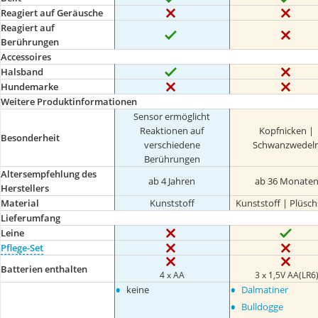
Reagiert auf Geräusche
Reagiert auf
Berührungen
Accessoires
Halsband
Hundemarke
Weitere Produktinformationen
Sensor ermöglicht
Reaktionen auf
Kopfnicken |
Besonderheit
verschiedene
Schwanzwedel
Berührungen
Altersempfehlung des
ab 4 Jahren
ab 36 Monate
Herstellers
Material
Kunststoff
Kunststoff | Plüsch
Lieferumfang
Leine
Pflege-Set
Batterien enthalten
4 x AA
3 x 1,5V AA(LR6
•
•
keine
Dalmatiner
•
Bulldogge