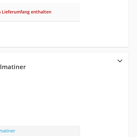
m Lieferumfang enthalten
lmatiner
matiner