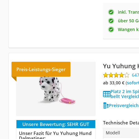
inkl. Tra
über 50 G
Wangen k
Yu Yuhung 
Preis-Leistungs-Sieger
64
ab 33,00 €
(
Sofor
Platz 2 im Sp
bellt Vergleic
Preisvergleic
Technische Deta
Unsere Bewertung:
SEHR GUT
Modell
Unser Fazit für Yu Yuhung Hund
Dalmatiner: