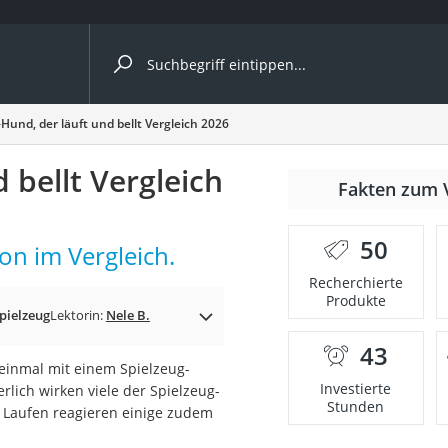
ergleiche nach Kategorie
Hund, der läuft und bellt Vergleich 2026
Kameras
 bellt Vergleich
er
Fakten zum 
50
on im Vergleich.
der
Recherchierte
Produkte
Spielzeug
Lektorin:
Nele B.
43
 einmal mit einem Spielzeug-
Investierte
erlich wirken viele der Spielzeug-
Stunden
 Laufen reagieren einige zudem