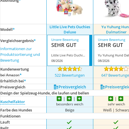
Abbildung
*
Little Live Pets Ouchies
Yu Yuhung Hun
Modell
*
Deluxe
Dalmatiner
Unsere Bewertung
Unsere Bewertung
Vergleichsergebnis
*
SEHR GUT
SEHR GUT
Informationen zur
Produktsortierung und
Little Live Pets Ouchies Deluxe
Bewertung
08/2026
08/2026
Kundenwertung
*
bei Amazon
522 Bewertungen
647 Bewertung
Erhältlich bei
*
Preis­vergleich
Preis­verglei
Preis­vergleich
Design der Spielzeug-Hunde, die laufen und bellen
Kuschelfaktor
besonders weich
sehr weich
Farbe des Hundes
Beige
Weiß | Schwar
Funktionen
Läuft
Bellt