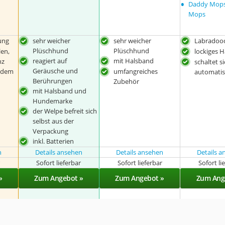
•
Daddy Mops
Mops
ung
sehr weicher
sehr weicher
Labradood
Plüschhund
Plüschhund
len,
lockiges 
reagiert auf
mit Halsband
nz
schaltet s
Geräusche und
 dem
umfangreiches
automatis
Berührungen
Zubehör
mit Halsband und
Hundemarke
der Welpe befreit sich
selbst aus der
Verpackung
inkl. Batterien
n
Details ansehen
Details ansehen
Details 
r
Sofort lieferbar
Sofort lieferbar
Sofort li
»
Zum Angebot »
Zum Angebot »
Zum Ang