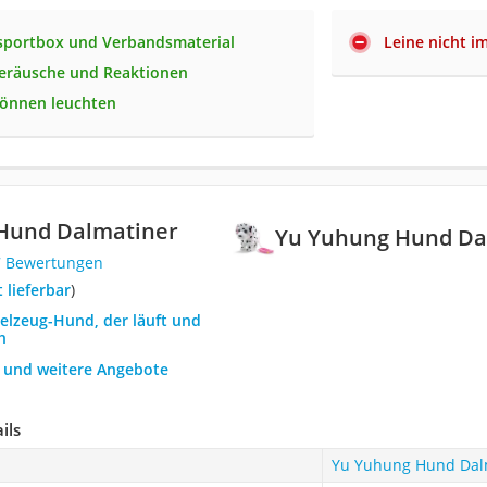
nsportbox und Verbandsmaterial
Leine nicht i
eräusche und Reaktionen
önnen leuchten
Hund Dalmatiner
Yu Yuhung Hund Da
7 Bewertungen
t lieferbar
)
ielzeug-Hund, der läuft und
h
h und weitere Angebote
ils
Yu Yuhung Hund Dal