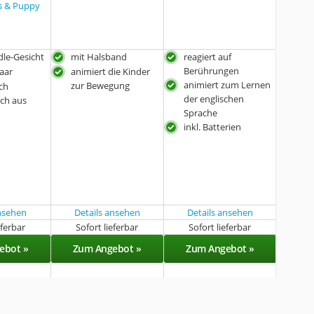
 & Puppy
le-Gesicht
mit Halsband
reagiert auf
Berührungen
Haar
animiert die Kinder
animiert zum Lernen
zur Bewegung
ich
der englischen
ch aus
Sprache
inkl. Batterien
ansehen
Details ansehen
Details ansehen
eferbar
Sofort lieferbar
Sofort lieferbar
ebot »
Zum Angebot »
Zum Angebot »