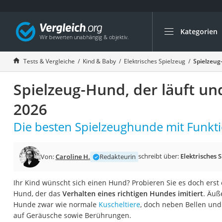
Kategorien
Die beliebtesten V
Kind & Baby
Tests & Vergleiche
Kind & Baby
Elektrisches Spielzeug
Spielzeug-
Babyphone mit 2 
Spielzeug-Hund, der läuft und
Walkie-Talkie Kind
Kindermatratzen
2026
Babywippe
Die besten Spielzeughunde mit Funkti
Rollschuhe für Kin
Tischkicker
schreibt über:
Elektrisches 
Von:
Caroline H.
Redakteurin
Laufrad
Kinderschubkarre
Ihr Kind wünscht sich einen Hund? Probieren Sie es doch erst
Hund, der das
Verhalten eines richtigen Hundes imitiert
. Äuß
Babyschlafsack
Hunde zwar wie normale
Kuscheltiere
, doch neben Bellen und
Kinderuhr
auf Geräusche sowie Berührungen.