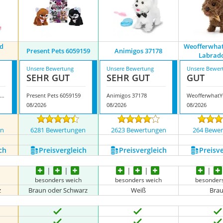
d
Weofferwha
Present Pets 6059159
Animigos 37178
Labrad
Unsere Bewertung
Unsere Bewertung
Unsere Bewer
SEHR GUT
SEHR GUT
GUT
Yu Yuhung Hund Dalmatiner
Present Pets 6059159
Animigos 37178
08/2026
08/2026
08/2026
en
6281 Bewertungen
2623 Bewertungen
264 Bewe
ch
Preis­vergleich
Preis­vergleich
Preis­v
besonders weich
besonders weich
besonder
z
Braun oder Schwarz
Weiß
Bra