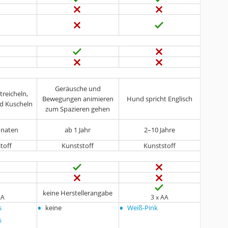
Geräusche und
reicheln,
Bewegungen animieren
Hund spricht Englisch
d Kuscheln
zum Spazieren gehen
onaten
ab 1 Jahr
2–10 Jahre
toff
Kunststoff
Kunststoff
keine Herstellerangabe
AA
3 x AA
•
•
s
keine
Weiß-Pink
s