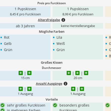
Preis pro Furzkissen
1 Pupskissen
1 Pupskissen
8,45 € pro Furzkissen
8,99 € pro Furzkissen
Altersfreigabe
ab 3 Jahren
keine Herstellerangabe
Mögliche Farben
•
•
•
Rot
Lila
R
•
•
•
Gelb
Weiß
•
•
•
Grün
Grün
G
•
B
Großes Kissen
Durchmesser
15 cm
20 cm
Anzahl Ausgänge
1 Ausgang
1 Ausgang
Vorteile
sehr großes Furzkissen
besonders großes
in mehreren Farben
Furzkissen