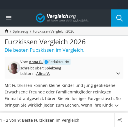
Die beliebtesten Vergleiche nach Kategorie
Vergleich
Kind & Baby
Babyphone mit 2 Kameras
Spielzeug
Furzkissen Vergleich 2026
Walkie-Talkie Kinder
Kindermatratzen
Furzkissen Vergleich 2026
Babywippe
Die besten Pupskissen im Vergleich.
Rollschuhe für Kinder
Tischkicker
Von:
Anna B.
Redakteurin
Laufrad
schreibt über:
Spielzeug
Kinderschubkarre
Lektorin:
Alina V.
Babyschlafsack
Kinderuhr
Mit Furzkissen können kleine Kinder und jung gebliebene
Babyphone
Erwachsene Freunde oder Familienmitglieder reinlegen.
Treppenschutzgitter
Einmal draufgesetzt, hören Sie ein lustiges Furzgeräusch. So
Kindersitz ab 4 Jahren
bringen Sie wirklich jeden zum Lachen. Wenn Ihre Kinder
Kinderroller 3 Räder
neben dem
Spaß mit Scherzartikeln
auch etwas lernen
Ferngesteuertes Auto
sollen, empfiehlt sich darüber hinaus laut gängigen Tests im
1 - 2 von 9:
Beste Furzkissen
im Vergleich
Kindersitz 15–36 kg
Internet
Lernspielzeug ab 3 Jahren
.
Wählen Sie jetzt aus