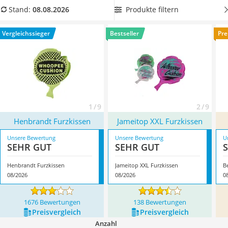
Barfußschuhe Kinder
unserer Vergleichstabelle
besonders große Furzkissen
, um
Produkte filtern
Stand:
08.08.2026
Kinderfahrradhelm
sich auf extralaute Pupsgeräusche freuen zu können.
Kinder-Mikroskop
Überzeugt hat uns hier im August 2026 besonders das
Vergleichssieger
Bestseller
Pre
Ferngesteuerter Hubschrauber
Modell
Henbrandt Furzkissen
*
mit seinen Eigenschaften.
Service
1 / 9
2 / 9
Henbrandt Furzkissen
Jameitop XXL Furzkissen
Unsere Bewertung
Unsere Bewertung
U
SEHR GUT
SEHR GUT
Henbrandt Furzkissen
Jameitop XXL Furzkissen
B
08/2026
08/2026
0
1676 Bewertungen
138 Bewertungen
Preis­vergleich
Preis­vergleich
Anzahl