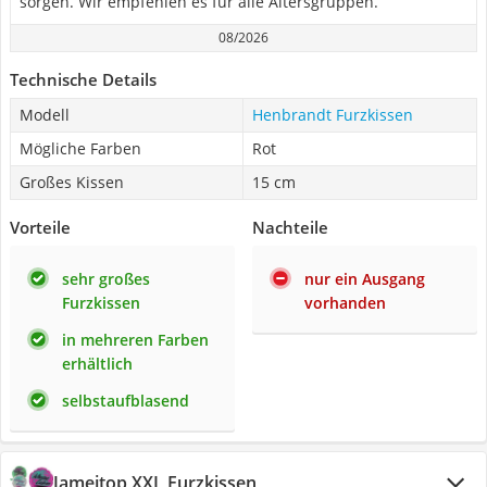
sorgen. Wir empfehlen es für alle Altersgruppen.
08/2026
Technische Details
Modell
Henbrandt Furzkissen
Mögliche Farben
Rot
Großes Kissen
15 cm
Vorteile
Nachteile
sehr großes
nur ein Ausgang
Furzkissen
vorhanden
in mehreren Farben
erhältlich
selbstaufblasend
Jameitop XXL Furzkissen