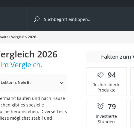
ergleiche nach Kategorie
alter Vergleich 2026
ergleich 2026
r
Fakten zum 
im Vergleich.
94
r
Lektorin:
Nele B.
Recherchierte
Produkte
ger
permarkt kaufen und nach Hause
s
79
schen gibt es spezielle
Küche herumstehen. Diverse Tests
Investierte
diese
möglichst stabil und
Stunden
ne