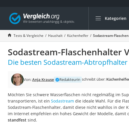
Kategorien
Die beliebtesten V
Haushalt
Tests & Vergleiche
Haushalt
Küchenhelfer
Sodastream-Flaschenh
Wassersprudler
Sodastream-Flaschenhalter V
Zentralstaubsauge
Brotbackautomat
Die besten Sodastream-Abtropfhalter 
Wischroboter
Wäschespinne
schreibt über:
Küchenhelfe
Von:
Anja Krause
Redakteurin
Industriestaubsau
Möchten Sie schwere Wasserflaschen nicht regelmäßig im Su
Spülmaschinentab
transportieren, ist ein
Sodastream
die ideale Wahl. Für die Fla
Akku-Staubsauger
Sodastream-Flaschenhalter, damit diese nicht wahllos in der 
im Internet empfehlen ein hohes Gewicht der Modelle, damit 
Eierkocher
standfest
sind.
AEG-Waschmaschi