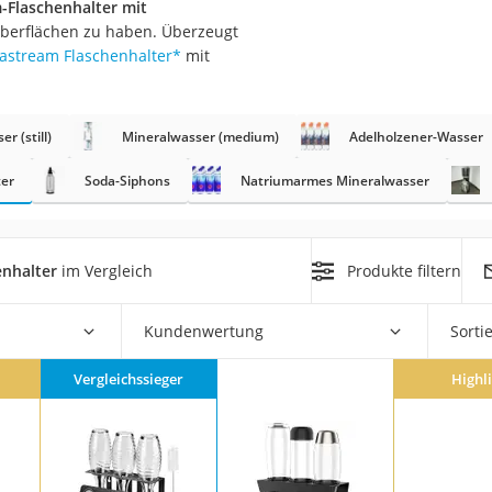
-Flaschenhalter mit
er
oberflächen zu haben. Überzeugt
dastream Flaschenhalter
*
mit
r (still)
Mineralwasser (medium)
Adelholzener-Wasser
ter
Soda-Siphons
Natriumarmes Mineralwasser
er
ger
ter
enhalter
im Vergleich
Produkte filtern
ne
Kundenwertung
Sorti
Vergleichssieger
Highl