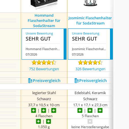
Hommand
Josmimic Flaschenhalter
Hxc Bl
Flaschenhalter für
für SodaStream
für
SodaStream
Unsere Bewertung
Unsere Bewertung
Unsere
SEHR GUT
SEHR GUT
GUT
Hommand Flaschenhalter für SodaStream
Josmimic Flaschenhalter für SodaStream
07/2026
07/2026
07/202
752 Bewertungen
326 Bewertungen
177
Preis­vergleich
Preis­vergleich
P
legierter Stahl
Edelstahl, Keramik
Schwarz
Schwarz
37,7 x 10,5 x 10 cm
17,1 x 17,1 x 27,3 cm
40 
4 Flaschen
5 Flaschen
1.050 g
keine Herstellerangabe