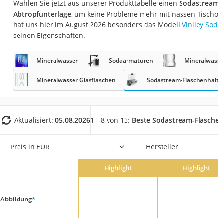
Wählen Sie jetzt aus unserer Produkttabelle einen
Sodastream
Saug-Wisch-Robot
Abtropfunterlage
, um keine Probleme mehr mit nassen Tisch
Handstaubsauger
hat uns hier im August 2026 besonders das Modell
Vinlley So
seinen Eigenschaften.
Milchaufschäumer
Kondenstrockner
Mineralwasser
Sodaarmaturen
Mineralwasse
Reiskocher
Mineralwasser Glasflaschen
Sodastream-Flaschenhal
Heißwasserspend
Tierhaarstaubsau
Ecovacs-Saugrobo
Aktualisiert:
05.08.2026
1 - 8 von 13:
Beste Sodastream-Flasch
Nespresso-Maschi
Preis in EUR
Hersteller
Messerschärfer
Service
Highlight
Highlight
Abbildung
*