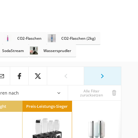
CO2-Flaschen
CO2-Flaschen (2kg)
SodaStream
Wassersprudler
Alle Filter
eren nach
zurücksetzen
ight
Preis-Leistungs-Sieger