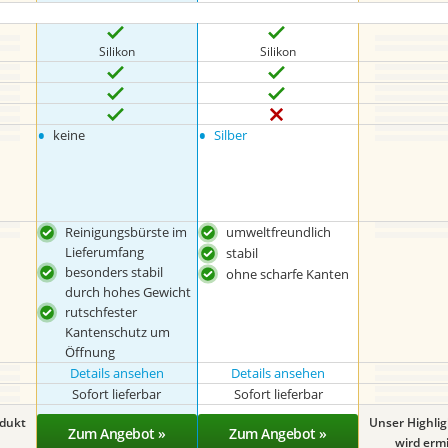
Silikon
Silikon
•
•
keine
Silber
Reinigungsbürste im
umweltfreundlich
Lieferumfang
stabil
besonders stabil
ohne scharfe Kanten
durch hohes Gewicht
rutschfester
Kantenschutz um
Öffnung
Details ansehen
Details ansehen
Sofort lieferbar
Sofort lieferbar
odukt
Unser Highli
Zum Angebot »
Zum Angebot »
wird ermit