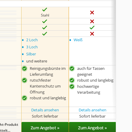
Stahl
•
•
•
2 Loch
Weiß
keine
•
3 Loch
•
Silber
•
und weitere
Reinigungsbürste im
auch für Tassen
sehr
Lieferumfang
geeignet
hoh
rutschfester
robust und langlebig
Rei
Kantenschutz um
Lie
hochwertige
Öffnung
hoc
Verarbeitung
robust und langlebig
Ver
Details ansehen
Details ansehen
Det
Sofort lieferbar
Sofort lieferbar
Sof
ght-Produkt
Zum Angebot »
Zum Angebot »
Zu
telt...