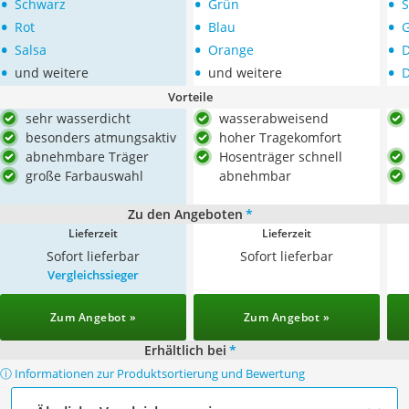
•
•
•
Schwarz
Grün
S
•
•
•
Rot
Blau
G
•
•
•
Salsa
Orange
D
•
•
•
und weitere
und weitere
D
Vorteile
sehr wasserdicht
wasserabweisend
besonders atmungsaktiv
hoher Tragekomfort
abnehmbare Träger
Hosenträger schnell
große Farbauswahl
abnehmbar
Zu den Angeboten
*
Lieferzeit
Lieferzeit
Sofort lieferbar
Sofort lieferbar
Vergleichssieger
Zum Angebot »
Zum Angebot »
Erhältlich bei
*
ⓘ Informationen zur Produktsortierung und Bewertung