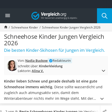
Die beliebtesten Vergleiche nach Kategorie
Vergleich
Kind & Baby
Babyphone mit 2 Kameras
Schneehose Kinder
Schneehose Kinder Jungen Vergleich 2026
Walkie-Talkie Kinder
Kindermatratzen
Schneehose Kinder Jungen Vergleich
Babywippe
2026
Rollschuhe für Kinder
Die besten Kinder-Skihosen für Jungen im Vergleich.
Tischkicker
Laufrad
Von:
Nadja Buckow
Redakteurin
Kinderschubkarre
schreibt über:
Kinderkleidung
Babyschlafsack
Lektorin:
Alina V.
Kinderuhr
Babyphone
Kinder lieben Schnee und gerade deshalb ist eine gute
Treppenschutzgitter
Schneehose immens wichtig.
Diese sollte wasserdicht und
Kindersitz ab 4 Jahren
zugleich auch atmungsaktiv sein, damit dem
Kinderroller 3 Räder
Winterabenteuer nichts mehr im Wege steht. Mit der
Ferngesteuertes Auto
passenden
Funktionsunterwäsche für Kinder
darunter wird
Kindersitz 15–36 kg
dem Nachwuchs auch nicht so schnell kalt wie Online-Tests
1 - 2 von 9:
Beste Schneehosen Kinder Jungen
im Vergleich