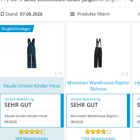
Barfußschuhe Kinder
diverser Kinder-Schneehosen für Jungen gezeigt haben.
Beim
Kinderfahrradhelm
Toben im Schnee spielt auch der Komfort eine große Rolle. Es
Produkte filtern
Stand:
07.08.2026
Kinder-Mikroskop
gibt Schneehose für Kinder (Jungen)
mit Trägern für
Ferngesteuerter Hubschrauber
besonders sicheren Halt.
Überzeugt hat uns hier im August
Vergleichssieger
Service
2026 besonders das Modell
Vaude Unisex Kinder Hose
*
mit
seinen Eigenschaften.
1 / 9
2 / 9
Mountain Warehouse Raptor
Le
Vaude Unisex Kinder Hose
Skihose
Unsere Bewertung
Unsere Bewertung
U
SEHR GUT
SEHR GUT
Vaude Unisex Kinder Hose
Mountain Warehouse Raptor Skihose
08/2026
08/2026
0
428 Bewertungen
1562 Bewertungen