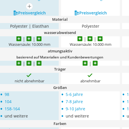
mehr anzeigen
Preis­vergleich
Preis­vergleich
Material
Polyester | Elasthan
Polyester
wasserabweisend
Wassersäule: 10.000 mm
Wassersäule: 10.000 mm
atmungsaktiv
basierend auf Materialien und Kundenbewertungen
Träger
nicht abnehmbar
abnehmbar
Größen
•
•
•
98
5-6 Jahre
1
•
•
•
104
7-8 Jahre
1
•
•
•
158-164
9-10 Jahre
1
•
•
•
und weitere
und weitere
Farben