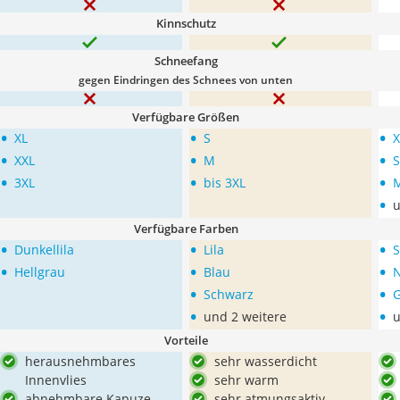
Kinnschutz
Schneefang
gegen Eindringen des Schnees von unten
Verfügbare Größen
•
•
•
XL
S
X
•
•
•
XXL
M
S
•
•
•
3XL
bis 3XL
•
u
Verfügbare Farben
•
•
•
Dunkellila
Lila
•
•
•
Hellgrau
Blau
•
•
Schwarz
•
•
und 2 weitere
u
Vorteile
herausnehmbares
sehr wasserdicht
Innenvlies
sehr warm
abnehmbare Kapuze
sehr atmungsaktiv