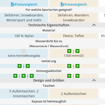
Preis­vergleich
Preis­vergleich
Für welche Sportarten geeignet?
Skifahren, Snowboarden,
Skifahren, Wandern,
Wintersport und mehr
Snowboarden
Technische Eigenschaften
Material
100 % Nylon
Fleece, Teflon
85
Wasserdicht bis zu
(Wassersäule / Wasserdruck)
keine Herstellerangabe
7.500 mmH2O
Isolierung
Atmungsaktivität
Design und Größen
Taschen
5 Außentaschen, 2
2 Außentaschen
Innentaschen
Kapuze ist helmtauglich