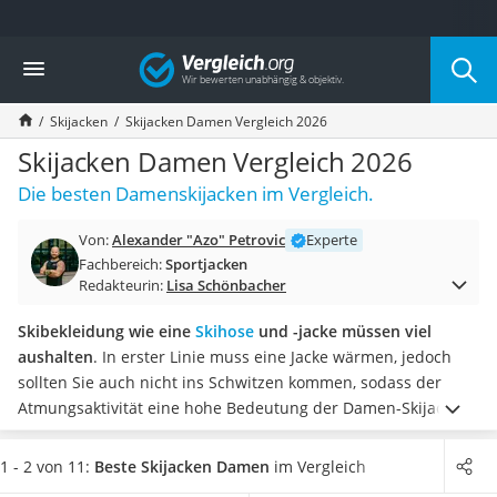
Die beliebtesten Vergleiche nach Kategorie
Vergleich
Freizeit & Sport
Gartentrampolin
Skijacken
Skijacken Damen Vergleich 2026
Trampolin
Metalldetektor
Skijacken Damen Vergleich 2026
Eufab-Fahrradträger
Die besten Damenskijacken im Vergleich.
Trampolin 366 cm
Fahrradschloss
Von:
Alexander "Azo" Petrovic
Experte
Aluminium-Koffer
Fachbereich:
Sportjacken
Futterboot
Redakteurin:
Lisa Schönbacher
Air Bike
E-Bike-Dreirad
Skibekleidung wie eine
Skihose
und -jacke müssen viel
Trekkingschuhe Herren
aushalten
. In erster Linie muss eine Jacke wärmen, jedoch
Reisetasche mit Rollen
sollten Sie auch nicht ins Schwitzen kommen, sodass der
Klimmzugstation
Atmungsaktivität eine hohe Bedeutung der Damen-Skijacke
Koffer
laut Online-Tests zukommt.
In unserer Vergleichstabelle
Nachtsichtgerät
finden Sie
wasserdichte Skijacken für Damen
, die einen
1 - 2 von 11:
Beste Skijacken Damen
im Vergleich
Faltschloss
hohen Wassersäulenwert aufweisen und Sie optimal vor