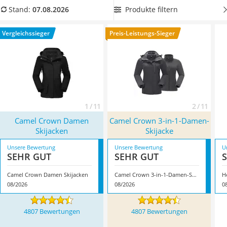
Handgepäck-Koffer
Nässe schützen. Überzeugt hat uns hier im August 2026
Produkte filtern
Stand:
07.08.2026
Vibrationsplatte
besonders das Modell
Camel Crown Damen Skijacken
*
mit
Wanderschuhe Herren
seinen Eigenschaften.
Vergleichssieger
Preis-Leistungs-Sieger
Sicherheitsweste Reiten
Service
1 / 11
2 / 11
Camel Crown Damen
Camel Crown 3-in-1-Damen-
Skijacken
Skijacke
Unsere Bewertung
Unsere Bewertung
U
SEHR GUT
SEHR GUT
Camel Crown Damen Skijacken
Camel Crown 3-in-1-Damen-Skijacke
H
08/2026
08/2026
0
4807 Bewertungen
4807 Bewertungen