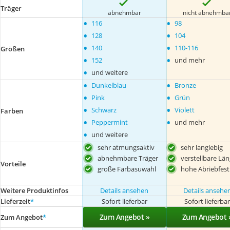
Träger
abnehmbar
nicht abnehmba
•
•
116
98
•
•
128
104
•
•
140
110-116
Größen
•
•
152
und mehr
•
und weitere
•
•
Dunkelblau
Bronze
•
•
Pink
Grün
•
•
Schwarz
Violett
Farben
•
•
Peppermint
und mehr
•
und weitere
sehr atmungsaktiv
sehr langlebig
abnehmbare Träger
verstellbare Lä
Vorteile
große Farbasuwahl
hohe Abriebfest
Weitere Produktinfos
Details ansehen
Details ansehe
Lieferzeit
*
Sofort lieferbar
Sofort lieferba
Zum Angebot »
Zum Angebot 
Zum Angebot
*