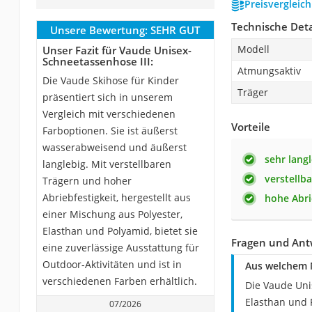
Preisvergleic
Technische Deta
Unsere Bewertung:
SEHR GUT
Modell
Unser Fazit für Vaude Unisex-
Schneetassenhose III:
Atmungsaktiv
Die Vaude Skihose für Kinder
Träger
präsentiert sich in unserem
Vergleich mit verschiedenen
Vorteile
Farboptionen. Sie ist äußerst
wasserabweisend und äußerst
sehr lang
langlebig. Mit verstellbaren
verstellb
Trägern und hoher
Abriebfestigkeit, hergestellt aus
hohe Abri
einer Mischung aus Polyester,
Elasthan und Polyamid, bietet sie
Fragen und Ant
eine zuverlässige Ausstattung für
Outdoor-Aktivitäten und ist in
Aus welchem M
verschiedenen Farben erhältlich.
Die Vaude Uni
Elasthan und 
07/2026