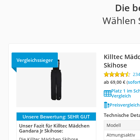
Die 
Wählen S
Killtec Mäd
Vergleichssieger
Skihose
23
ab 69,00 €
(
Sofor
Platz 1 im S
Vergleich
Preisvergleic
Technische Deta
Unsere Bewertung:
SEHR GUT
Modell
Unser Fazit für Killtec Mädchen
Gandara Jr Skihose:
Atmungsaktiv
Die Killtec Mädchen Skihose