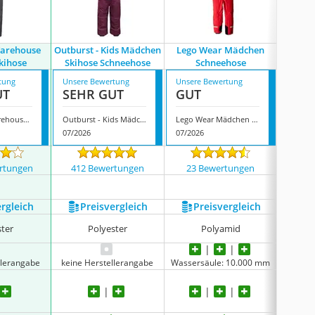
arehouse
Outburst - Kids Mädchen
Lego Wear Mädchen
Out
kihose
Skihose Schneehose
Schneehose
tung
Unsere Bewertung
Unsere Bewertung
Unsere
UT
SEHR GUT
GUT
GUT
Mountain Warehouse Raptor Skihose
Outburst - Kids Mädchen Skihose Schneehose
Lego Wear Mädchen Schneehose
Outbur
07/2026
07/2026
07/202
rtungen
412 Bewertungen
23 Bewertungen
412
ergleich
Preis­vergleich
Preis­vergleich
P
ster
Polyester
Polyamid
Polyure
llerangabe
keine Herstellerangabe
Wassersäule: 10.000 mm
Wasser