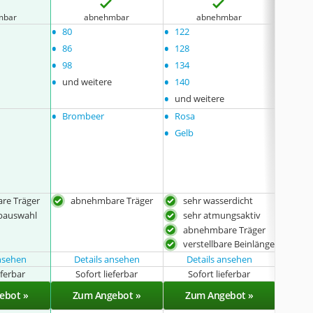
mbar
abnehmbar
abnehmbar
nic
•
•
•
80
122
122
•
•
•
86
128
128
•
•
•
98
134
134
•
•
•
und weitere
140
140
•
•
und weitere
und w
•
•
•
Brombeer
Rosa
Brom
•
Gelb
re Träger
abnehmbare Träger
sehr wasserdicht
seh
bauswahl
sehr atmungsaktiv
seh
abnehmbare Träger
verstellbare Beinlänge
ansehen
Details ansehen
Details ansehen
eferbar
Sofort lieferbar
Sofort lieferbar
Sof
ebot »
Zum Angebot »
Zum Angebot »
Zu