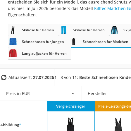
entscheiden Sie sich für ein Modell, das ausreichend Schutz v
Babyphone
uns hier im Juli 2026 besonders das Modell
Killtec Mädchen G
Treppenschutzgitt
Eigenschaften.
Kindersitz ab 4 Ja
Skihose für Damen
Skihose für Herren
Skij
Kinderroller 3 Räd
Ferngesteuertes A
Schneehosen für Jungen
Schneehosen für Mädchen
Kindersitz 15–36 k
Langlaufjacken für Herren
Kinderfahrradhel
Barfußschuhe Kin
Aktualisiert:
27.07.2026
1 - 8 von 11:
Beste Schneehosen Kind
Kinder-Mikroskop
Ferngesteuerter 
Preis in EUR
Hersteller
Service
Vergleichssieger
Preis-Leistungs-Si
Abbildung
*