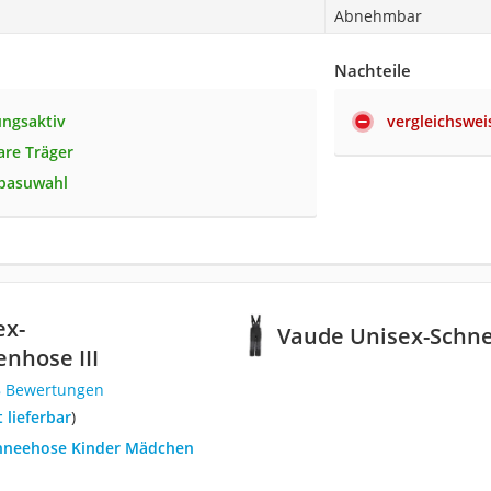
Abnehmbar
Nachteile
ngsaktiv
vergleichswei
re Träger
rbasuwahl
ex-
Vaude Unisex-Schne
nhose III
8 Bewertungen
t lieferbar
)
chneehose Kinder Mädchen