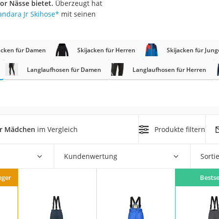
or Nässe bietet.
Überzeugt hat
andara Jr Skihose
*
mit seinen
er
hren
acken für Damen
Skijacken für Herren
Skijacken für Jun
er
uto
Langlaufhosen für Damen
Langlaufhosen für Herren
g
m
der
er Mädchen
im Vergleich
Produkte filtern
Hubschrauber
Kundenwertung
Sorti
eger
Bestse