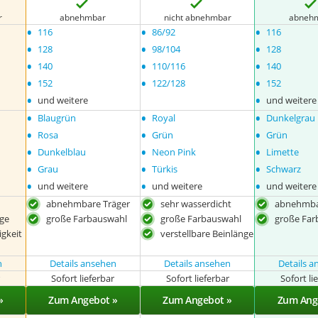
r
abnehmbar
nicht abnehmbar
abneh
•
•
•
116
86/92
116
•
•
•
128
98/104
128
•
•
•
140
110/116
140
•
•
•
152
122/128
152
•
•
und weitere
und weitere
•
•
•
Blaugrün
Royal
Dunkelgrau
•
•
•
Rosa
Grün
Grün
•
•
•
Dunkelblau
Neon Pink
Limette
•
•
•
Grau
Türkis
Schwarz
•
•
•
und weitere
und weitere
und weitere
abnehmbare Träger
sehr wasserdicht
abnehmba
nge
große Farbauswahl
große Farbauswahl
große Far
igkeit
verstellbare Beinlänge
n
Details ansehen
Details ansehen
Details 
r
Sofort lieferbar
Sofort lieferbar
Sofort li
»
Zum Angebot »
Zum Angebot »
Zum Ang