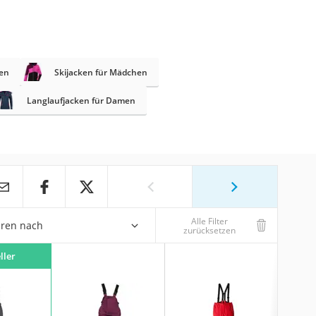
gen
Skijacken für Mädchen
Langlaufjacken für Damen
Alle Filter
eren nach
zurücksetzen
ller