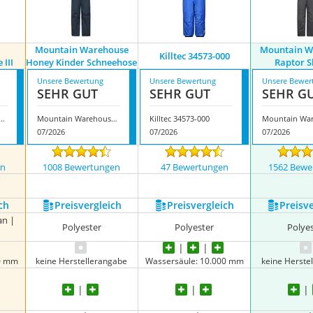
Mountain Warehouse
Mountain W
Killtec 34573-000
 III
Honey Kinder Schneehose
Raptor S
Unsere Bewertung
Unsere Bewertung
Unsere Bewer
SEHR GUT
SEHR GUT
SEHR G
isex-Schneetassenhose III
Mountain Warehouse Honey Kinder Schneehose
Killtec 34573-000
07/2026
07/2026
07/2026
en
1008 Bewertungen
47 Bewertungen
1562 Bewe
nzeigen
ch
Preis­vergleich
Preis­vergleich
Preis­v
an |
Polyester
Polyester
Polye
00 mm
keine Herstellerangabe
Wassersäule: 10.000 mm
keine Herste