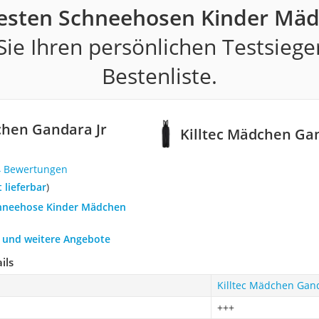
besten Schneehosen Kinder Mäd
ie Ihren persönlichen Testsiege
Bestenliste.
chen Gandara Jr
Killtec Mädchen Gan
4 Bewertungen
t lieferbar
)
chneehose Kinder Mädchen
h und weitere Angebote
ils
Killtec Mädchen Gand
+++