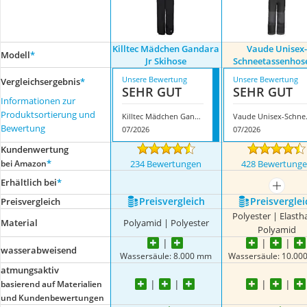
Killtec Mädchen Gandara
Vaude Unisex-
Modell
*
Jr Skihose
Schneetassenhose
Unsere Bewertung
Unsere Bewertung
Vergleichsergebnis
*
SEHR GUT
SEHR GUT
Informationen zur
Produktsortierung und
Killtec Mädchen Gandara Jr Skihose
Vaude Un
Bewertung
07/2026
07/2026
Kundenwertung
*
bei Amazon
234 Bewertungen
428 Bewertung
Erhältlich bei
*
mehr a
Preis­vergleich
Preis­verglei
Preis­vergleich
Polyester | Elasth
Material
Polyamid | Polyester
Polyamid
wasserabweisend
Wassersäule: 8.000 mm
Wassersäule: 10.0
atmungsaktiv
basierend auf Materialien
und Kundenbewertungen