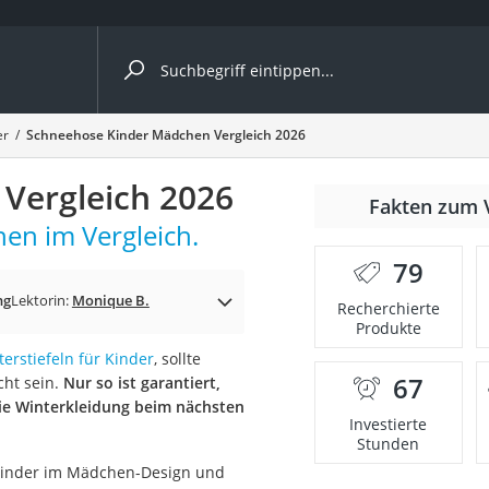
ergleiche nach Kategorie
er
Schneehose Kinder Mädchen Vergleich 2026
Kameras
Vergleich 2026
er
Fakten zum 
en im Vergleich.
79
der
ng
Lektorin:
Monique B.
Recherchierte
Produkte
erstiefeln für Kinder
, sollte
67
ht sein.
Nur so ist garantiert,
ie Winterkleidung beim nächsten
Investierte
Stunden
 Kinder im Mädchen-Design und