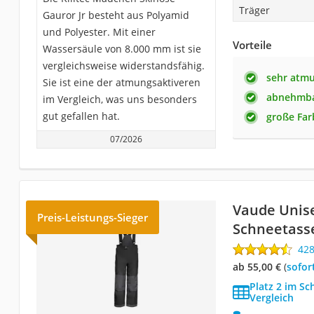
Träger
Gauror Jr besteht aus Polyamid
und Polyester. Mit einer
Vorteile
Wassersäule von 8.000 mm ist sie
vergleichsweise widerstandsfähig.
sehr atmu
Sie ist eine der atmungsaktiveren
abnehmba
im Vergleich, was uns besonders
gut gefallen hat.
große Fa
07/2026
Vaude Unis
Preis-Leistungs-Sieger
Schneetasse
42
ab 55,00 €
(
Sofor
Platz 2 im S
Vergleich