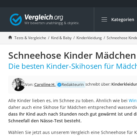
Kategorien
Die beliebtesten V
Kind & Baby
Tests & Vergleiche
Kind & Baby
Kinderkleidung
Schneehose Kind
Babyphone mit 2 
Schneehose Kinder Mädchen 
Walkie-Talkie Kind
Kindermatratzen
Die besten Kinder-Skihosen für Mädch
Babywippe
Rollschuhe für Kin
schreibt über:
Kinderkleidu
Von:
Caroline H.
Redakteurin
Tischkicker
Alle Kinder lieben es, im Schnee zu toben. Ähnlich wie bei
Wint
Laufrad
daher auch eine Skihose für Mädchen entsprechend wasserdic
Kinderschubkarre
dass Ihr Kind auch nach Stunden noch gut gewärmt ist und d
Schneefall den Nässe-Test besteht.
Babyschlafsack
Kinderuhr
Wählen Sie jetzt aus unserem Vergleich eine Schneehose für