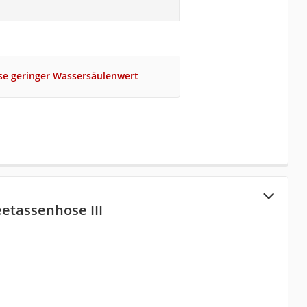
se geringer Wassersäulenwert
etassenhose III