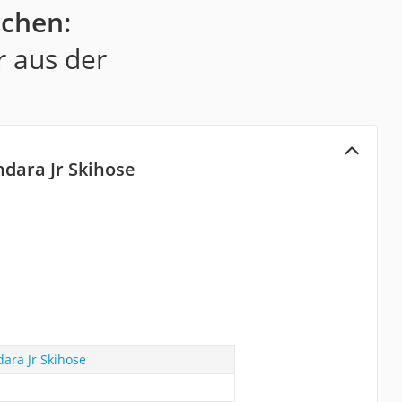
chen:
r aus der
dara Jr Skihose
ara Jr Skihose