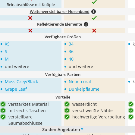
Beinabschlüsse mit Knöpfe
Weitenverstellbarer Hosenbund
Reflektierende Elemente
Verfügbare Größen
•
•
•
XS
34
k
•
•
S
36
•
•
M
40
•
•
und weitere
und weitere
Verfügbare Farben
•
•
•
Moss Grey/Black
Neon-coral
k
•
•
Grape Leaf
Dunkelpflaume
Vorteile
verstärktes Material
wasserdicht
mit sechs Taschen
verschweißte Nähte
verstellbare
hochwertige Verarbeitung
Saumabschlüsse
Zu den Angeboten
*