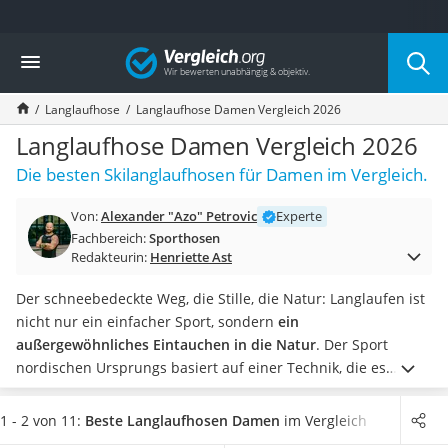
Die beliebtesten Vergleiche nach Kategorie
Vergleich
Freizeit & Sport
Gartentrampolin
Langlaufhose
Langlaufhose Damen Vergleich 2026
Trampolin
Metalldetektor
Langlaufhose Damen Vergleich 2026
Eufab-Fahrradträger
Die besten Skilanglaufhosen für Damen im Vergleich.
Trampolin 366 cm
Fahrradschloss
Von:
Alexander "Azo" Petrovic
Experte
Aluminium-Koffer
Fachbereich:
Sporthosen
Futterboot
Redakteurin:
Henriette Ast
Air Bike
E-Bike-Dreirad
Der schneebedeckte Weg, die Stille, die Natur: Langlaufen ist
Trekkingschuhe Herren
nicht nur ein einfacher Sport, sondern
ein
Reisetasche mit Rollen
außergewöhnliches Eintauchen in die Natur
. Der Sport
Klimmzugstation
nordischen Ursprungs basiert auf einer Technik, die es
Koffer
ermöglicht, sich auf präparierten Loipen mit
Langlaufski
und
Nachtsichtgerät
Skistöcken koordiniert auf dem Schnee fortzubewegen.
1 - 2 von 11:
Beste Langlaufhosen Damen
im Vergleich
Faltschloss
Langlaufen erfordert auch eine gewisse Anstrengung und