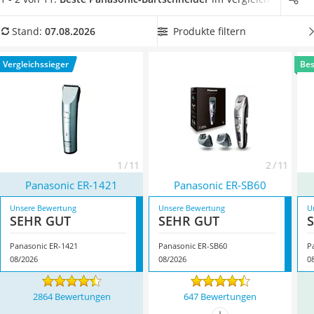
Philips-Sonicare-Zahnbürste
Barttrimmer.
Wählen Sie jetzt
einen Panasonic-Barttrimmer
Schildkrötenhaus
mit guter Akkulaufzeit und einer besonders weiten
Produkte filtern
Stand:
07.08.2026
Mineralfutter Pferd
Längeneinstellung
aus unserem Vergleich. Überzeugt hat
Massagegerät
uns hier im August 2026 besonders das Modell
Panasonic ER-
Vergleichssieger
Bes
Service
1421
*
mit seinen Eigenschaften.
1 / 11
2 / 11
Panasonic ER-1421
Panasonic ER-SB60
Unsere Bewertung
Unsere Bewertung
U
SEHR GUT
SEHR GUT
Panasonic ER-1421
Panasonic ER-SB60
P
08/2026
08/2026
0
2864 Bewertungen
647 Bewertungen