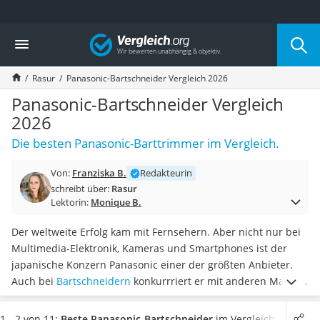
Die beliebtesten Vergleiche nach Kategorie
Vergleich
Drogerie
Inhalator
Rasur
Panasonic-Bartschneider Vergleich 2026
Haarschneider
Rollator
Panasonic-Bartschneider Vergleich
Braun Rasierer
2026
Katzenklappe (Chip)
Die besten Panasonic-Barttrimmer im Vergleich.
Rasierer
Masturbator
Von:
Franziska B.
Redakteurin
Massagepistole
schreibt über:
Rasur
Epilierer
Lektorin:
Monique B.
Reisehaartrockner
Eiweißpulver
Der weltweite Erfolg kam mit Fernsehern. Aber nicht nur bei
Magnesiumpräparat
Multimedia-Elektronik, Kameras und Smartphones ist der
Katzenklappe
japanische Konzern Panasonic einer der größten Anbieter.
Nackenmassagegerät
Auch bei
Bartschneidern
konkurrriert er mit anderen Marken
Zeckenschutz Katze
und konnte sich in diesem Segment etablieren.
Unabhängige
leichter Haartrockner
Tests im Internet bestätigen die gute Qualität der
1 - 2 von 11:
Beste Panasonic-Bartschneider
im Vergleich