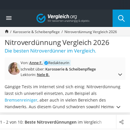
Die beliebtesten Vergleiche nach Kategorie
Vergleich
Auto & Motor
Fahrradträger-Anhängerkupplung (4 Fahrräder)
Karosserie & Scheibenpflege
Nitroverdünnung Vergleich 2026
Fahrradträger
Fahrradträger (Anhängerkupplung)
Nitroverdünnung Vergleich 2026
Fahrradträger 3 Fahrräder
Die besten Nitroverdünner im Vergleich.
Benzinkanister (20 l)
Dashcam
Von:
Anne F.
Redakteurin
Fahrradträger E-Bike
schreibt über:
Karosserie & Scheibenpflege
Benzinkanister
Lektorin:
Nele B.
Marderschreck
Wagenheber 3t
Gängige Tests im Internet sind sich einig: Nitroverdünnung
AGM-Batterie Wohnmobil
lässt sich universell einsetzen, zum Beispiel als
Thule-Fahrradträger
Bremsenreiniger
, aber auch in vielen Bereichen des
FM-Transmitter
Handwerks. Aus diesem Grund schwören sowohl Heimwerker
Sommerreifen 205/55 R16
als auch Profis auf die
Reinigungskraft von
Autobatterie-Ladegerät
Nitroverdünnung
.
Wählen Sie jetzt aus unserer
1 - 2 von 10:
Beste Nitroverdünnungen
im Vergleich
Starthilfe mit Kompressor
Produkttabelle
eine hochwirksame Nitroverdünnung
, damit