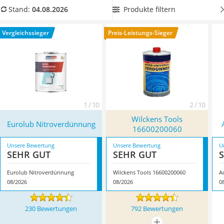
Alkoholtester
Sie Ihre Arbeitsflächen und Arbeitsgeräte ohne großen
Produkte filtern
Stand:
04.08.2026
Felgenbaum
Zeitaufwand stets sauber und rein halten können. Überzeugt
Diesel-Additiv
hat uns hier im August 2026 besonders das Modell
Eurolub
Vergleichssieger
Preis-Leistungs-Sieger
Wagenheber
Nitroverdünnung
*
mit seinen Eigenschaften.
Service
1 / 10
2 / 10
Wilckens Tools
Eurolub Nitroverdünnung
16600200060
Unsere Bewertung
Unsere Bewertung
U
SEHR GUT
SEHR GUT
Eurolub Nitroverdünnung
Wilckens Tools 16600200060
A
08/2026
08/2026
0
230 Bewertungen
792 Bewertungen