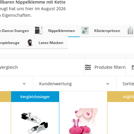
tellbaren Nippelklemme mit Kette
eugt hat uns hier im August 2026
at
n Eigenschaften.
e-Dance-Stangen
Nippelklemmen
Klistierspritzen
rät
e
xspielzeuge
Latex-Masken
ner
Zahnbürste
Vergleich
Produkte filtern
d
Kundenwertung
Sorti
Vergleichssieger
Highl