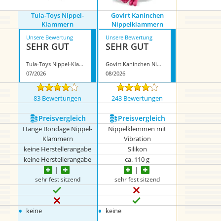
Tula-Toys Nippel-
Govirt Kaninchen
Klammern
Nippelklammern
Unsere Bewertung
Unsere Bewertung
SEHR GUT
SEHR GUT
Tula-Toys Nippel-Klammern
Govirt Kaninchen Nippelklammern
07/2026
08/2026
83 Bewertungen
243 Bewertungen
Preis­vergleich
Preis­vergleich
Hänge Bondage Nippel-
Nippelklemmen mit
Klammern
Vibration
keine Herstellerangabe
Silikon
keine Herstellerangabe
ca. 110 g
sehr fest sitzend
sehr fest sitzend
•
•
keine
keine