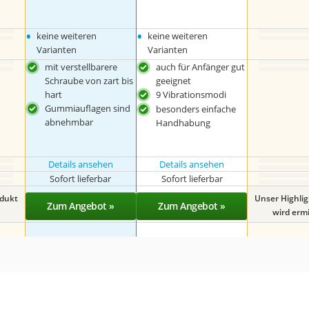
•
•
keine weiteren
keine weiteren
Varianten
Varianten
mit verstellbarere
auch für Anfänger gut
Schraube von zart bis
geeignet
hart
9 Vibrationsmodi
Gummiauflagen sind
besonders einfache
abnehmbar
Handhabung
Details ansehen
Details ansehen
Sofort lieferbar
Sofort lieferbar
odukt
Unser Highli
Zum Angebot »
Zum Angebot »
wird ermit