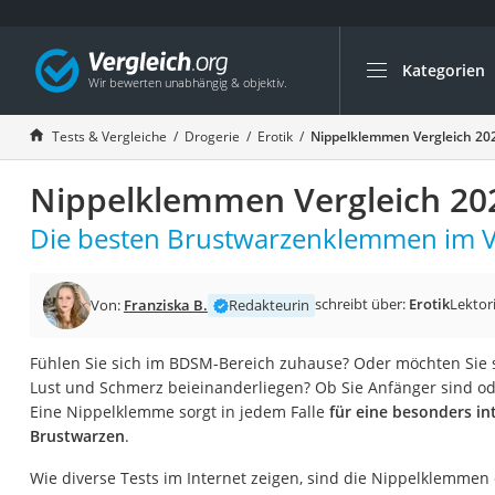
Kategorien
Die beliebtesten V
Drogerie
Tests & Vergleiche
Drogerie
Erotik
Nippelklemmen Vergleich 20
Inhalator
Nippelklemmen Vergleich 20
Haarschneider
Rollator
Die besten Brustwarzenklemmen im Ve
Braun Rasierer
Katzenklappe (Chi
schreibt über:
Erotik
Lektor
Von:
Franziska B.
Redakteurin
Rasierer
Fühlen Sie sich im BDSM-Bereich zuhause? Oder möchten Sie s
Masturbator
Lust und Schmerz beieinanderliegen? Ob Sie Anfänger sind od
Massagepistole
Eine Nippelklemme sorgt in jedem Falle
für eine besonders in
Brustwarzen
.
Epilierer
Reisehaartrockner
Wie diverse Tests im Internet zeigen, sind die Nippelklemmen