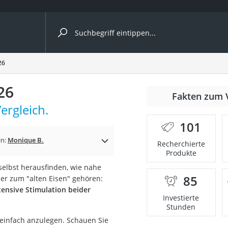
ergleiche nach Kategorie
26
26
Fakten zum 
rgleich.
101
p)
in:
Monique B.
Recherchierte
Produkte
elbst herausfinden, wie nahe
85
er zum "alten Eisen" gehören:
tensive Stimulation beider
Investierte
Stunden
 einfach anzulegen. Schauen Sie