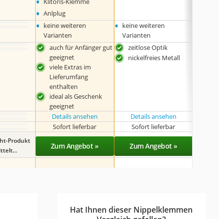
•
Klitoris-Klemme
•
Anlplug
•
•
•
keine weiteren
keine weiteren
keine
Varianten
Varianten
Varia
auch für Anfänger gut
zeitlose Optik
ausg
geeignet
nickelfreies Metall
mag
viele Extras im
Lieferumfang
enthalten
ideal als Geschenk
geeignet
Details ansehen
Details ansehen
Det
Sofort lieferbar
Sofort lieferbar
Sof
ght-Produkt
Zum Angebot »
Zum Angebot »
Zu
telt...
Hat Ihnen dieser Nippelklemmen