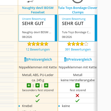
Naughty devil BDSM
Tula Toys Bondage Clover
ZWFU
Fesselset
Clamps
Nip
Unsere Bewertung
Unsere Bewertung
Unsere
SEHR GUT
SEHR GUT
SEH
Naughty devil BDSM Fesselset
Tula Toys Bondage Clover Clamps
08/2026
08/2026
08/202
12 Bewertungen
391 Bewertungen
62 
Preis­vergleich
Preis­vergleich
P
Nippelklemmen mit Kette
Nippelklemmen mit Kette
Ni
Metall, ABS, PU-Leder
Metall
ca. 245 g
keine Herstellerangabe
besonders fest sitzend
fest sitzend
•
•
•
Knebel
keine
keine