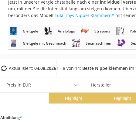
jetzt in unserer Vergleichstabelle nach einer
individuell vers
Eiweißpulver
um, mit der Sie die Intensität langsam steigern können. Überz
Magnesiumpräpar
besonders das Modell
Tula-Toys Nippel-Klammern
*
mit seine
Katzenklappe
Gleitgele
Analplugs
Strapons
Pol
Nackenmassagege
Zeckenschutz Katz
Gleitgele mit Geschmack
Sexmaschinen
Se
leichter Haartrock
Philips-Sonicare-
Aktualisiert:
04.08.2026
1 - 8 von 14:
Beste Nippelklemmen
im 
Schildkrötenhaus
Mineralfutter Pfer
Preis in EUR
Hersteller
Massagegerät
Highlight
Highlight
Service
Abbildung
*