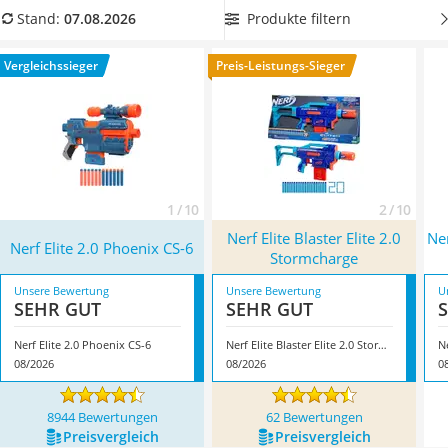
Handgepäck-Koffer
Schussweite
, damit das Abfeuern der Darts auch aus
Produkte filtern
Stand:
07.08.2026
Vibrationsplatte
größerer Entfernung noch Spaß macht. Überzeugt hat uns
Wanderschuhe Herren
hier im August 2026 besonders das Modell
Nerf Elite 2.0
Vergleichssieger
Preis-Leistungs-Sieger
Sicherheitsweste Reiten
Phoenix CS-6
*
mit seinen Eigenschaften.
Service
1 / 10
2 / 10
Nerf Elite Blaster Elite 2.0
Ner
Nerf Elite 2.0 Phoenix CS-6
Stormcharge
Unsere Bewertung
Unsere Bewertung
U
SEHR GUT
SEHR GUT
Nerf Elite 2.0 Phoenix CS-6
Nerf Elite Blaster Elite 2.0 Stormcharge
N
08/2026
08/2026
0
8944 Bewertungen
62 Bewertungen
Preis­vergleich
Preis­vergleich