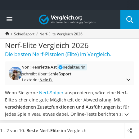
Die beliebtesten Vergleiche nach Kategorie
Vergleich
Freizeit & Sport
Gartentrampolin
Schießsport
Nerf-Elite Vergleich 2026
Trampolin
Metalldetektor
Nerf-Elite Vergleich 2026
Eufab-Fahrradträger
Die besten Nerf-Pistolen (Elite) im Vergleich.
Trampolin 366 cm
Fahrradschloss
Von:
Henriette Ast
Redakteurin
Aluminium-Koffer
schreibt über:
Schießsport
Futterboot
Lektorin:
Nele B.
Air Bike
E-Bike-Dreirad
Wenn Sie gerne
Nerf-Sniper
ausprobieren, wäre eine Nerf-
Trekkingschuhe Herren
Elite sicher eine gute Möglichkeit der Abwechslung. Mit
Reisetasche mit Rollen
verschiedenen Zusatzfunktionen und Ausführungen
ist für
Klimmzugstation
jedes Spielniveau etwas dabei. Online-Tests berichten zudem
Koffer
von Elites mit weniger als 400 Gramm Gewicht für ein
Nachtsichtgerät
komfortables Spielerlebnis.
Wählen Sie jetzt aus unserer
1 - 2 von 10:
Beste Nerf-Elite
im Vergleich
Faltschloss
Vergleichstabelle
eine Nerf-Elite mit besonders hoher