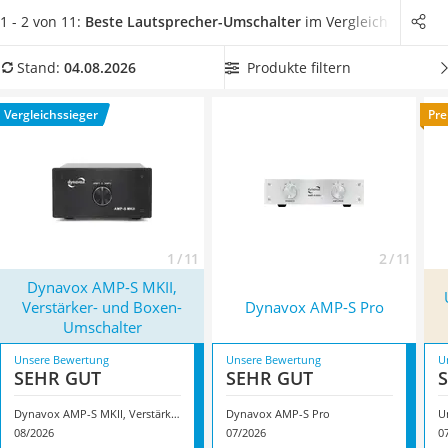
Tablets unter 200 Euro
Bad und im Partykeller abgespielt werden.
Wenn Sie Ihr
1 - 2 von 11:
Beste Lautsprecher-Umschalter
im Vergleich
Ladekabel Typ 2 Schuko
Heimkino-Erlebnis
optimieren und den vollen Surround-
Lichtwecker
Sound genießen möchten, dann wählen Sie jetzt ein Modell
Produkte filtern
Stand:
04.08.2026
Acer Aspire
aus unserer Vergleichstabelle aus, das es Ihnen ermöglicht,
Service
die Lautsprecherpaare
zur gleichen Zeit gemeinsam
zu
Vergleichssieger
Pre
betreiben und machen Sie selbst den Test. Überzeugt hat
uns hier im August 2026 besonders das Modell
Dynavox AMP-
S MKII, Verstärker- und Boxen-Umschalter
*
mit seinen
Eigenschaften.
1 / 11
2 / 11
Dynavox AMP-S MKII,
Verstärker- und Boxen-
Dynavox AMP-S Pro
Umschalter
Unsere Bewertung
Unsere Bewertung
U
SEHR GUT
SEHR GUT
Dynavox AMP-S MKII, Verstärker- und Boxen-Umschalter
Dynavox AMP-S Pro
08/2026
07/2026
0