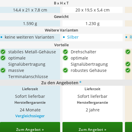
B x H x T
14,4 x 21 x 7,8 cm
20 x 19,5 x 5,4 cm
Gewicht
1.590 g
1.230 g
Weitere Varianten
•
•
•
keine weiteren Varianten
Silber
R
Vorteile
stabiles Metall-Gehäuse
Drehschalter
optimale
optimale
Signalübertragung
Signalübertragung
massive
robustes Gehäuse
Terminalanschlüsse
Zu den Angeboten
*
Lieferzeit
Lieferzeit
Sofort lieferbar
Sofort lieferbar
Herstellergarantie
Herstellergarantie
24 Monate
2 Jahre
Vergleichssieger
Zum Angebot »
Zum Angebot »