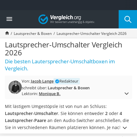
Die beliebtesten Vergleiche nach Kategorie
Vergleich
Elektronik
Powerstation
Lautsprecher & Boxen
Lautsprecher-Umschalter Vergleich 2026
Monitor 32 Zoll 4K
Fernseher
Lautsprecher-Umschalter Vergleich
Drucker
2026
Desktop-PC
Die besten Lautersprecher-Umschaltboxen im
Monitor
Vergleich.
Diascanner
Laser-Multifunktionsdrucker
Von:
Jacob Lange
Redakteur
Powerline-Adapter
schreibt über:
Lautsprecher & Boxen
Powerstation mit Solarpanel
Lektorin:
Monique B.
Gaming-PC
Soundbar
Mit lästigem Umgestöpsle ist von nun an Schluss:
17-Zoll-Laptop
Lautsprecher-Umschalter
. Sie können entweder
2
oder
4
Satellitenschüssel
Lautsprecher-Paare
an den Audio-Switcher anschließen, die
Gaming-Headset
Sie in verschiedenen Räumen platzieren können. Je nach
Schnurloses Telefon
Modell kann die Musik sogar
gleichzeitig
im Wohnzimmer,