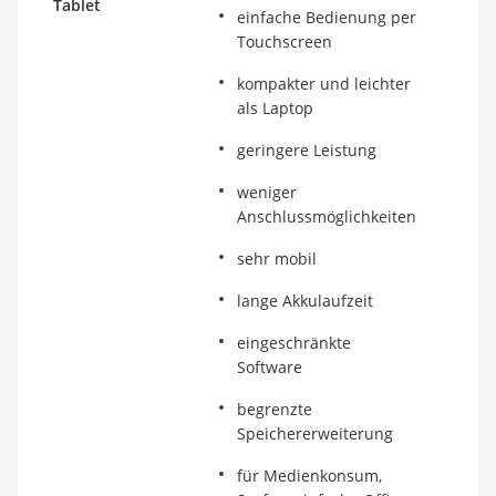
Tablet
einfache Bedienung per
Se
Touchscreen
Sc
kompakter und leichter
mo
als Laptop
Ge
geringere Leistung
weniger
Anschlussmöglichkeiten
sehr mobil
lange Akkulaufzeit
eingeschränkte
Software
begrenzte
Speichererweiterung
für Medienkonsum,