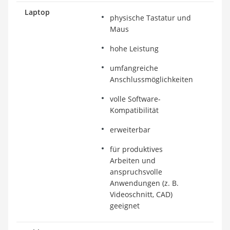
Laptop
physische Tastatur und
pr
Maus
St
hohe Leistung
Kr
umfangreiche
Be
Anschlussmöglichkeiten
volle Software-
Kompatibilität
erweiterbar
für produktives
Arbeiten und
anspruchsvolle
Anwendungen (z. B.
Videoschnitt, CAD)
geeignet