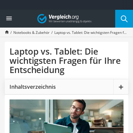
Die beliebtesten Vergleiche nach Kategorie
Vergleich
Elektronik
Powerstation
Notebooks & Zubehör
Laptop vs. Tablet: Die wichtigsten Fragen für Ihre Entscheidung
Monitor 32 Zoll 4K
Fernseher
Drucker
Laptop vs. Tablet: Die
Desktop-PC
wichtigsten Fragen für Ihre
Monitor
Entscheidung
Diascanner
Laser-Multifunktionsdrucker
Powerline-Adapter
Inhaltsverzeichnis
Powerstation mit Solarpanel
Gaming-PC
Soundbar
17-Zoll-Laptop
Satellitenschüssel
Gaming-Headset
Schnurloses Telefon