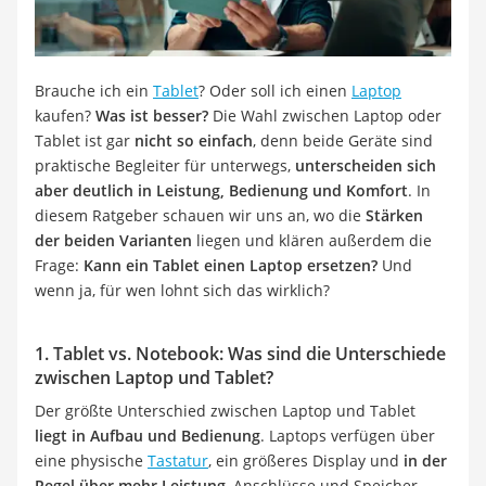
Tablets unter 200 Euro
Ladekabel Typ 2 Schuko
Lichtwecker
Acer Aspire
Brauche ich ein
Tablet
? Oder soll ich einen
Laptop
Service
kaufen?
Was ist besser?
Die Wahl zwischen Laptop oder
Tablet ist gar
nicht so einfach
, denn beide Geräte sind
praktische Begleiter für unterwegs,
unterscheiden sich
aber deutlich in Leistung, Bedienung und Komfort
. In
diesem Ratgeber schauen wir uns an, wo die
Stärken
der beiden Varianten
liegen und klären außerdem die
Frage:
Kann ein Tablet einen Laptop ersetzen?
Und
wenn ja, für wen lohnt sich das wirklich?
1. Tablet vs. Notebook: Was sind die Unterschiede
zwischen Laptop und Tablet?
Der größte Unterschied zwischen Laptop und Tablet
liegt in Aufbau und Bedienung
. Laptops verfügen über
eine physische
Tastatur
, ein größeres Display und
in der
Regel über mehr Leistung
, Anschlüsse und Speicher,