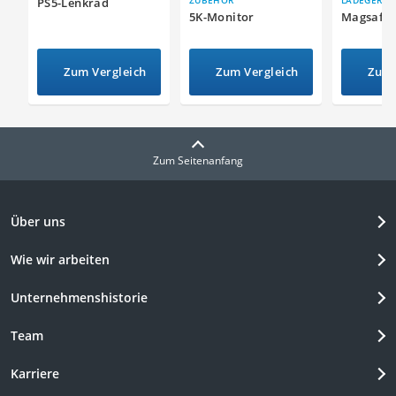
ZUBEHÖR
LADEGERÄT
PS5-Lenkrad
5K-Monitor
Magsafe
Zum Vergleich
Zum Vergleich
Zum 
Zum Seitenanfang
Über uns
Wie wir arbeiten
Unternehmenshistorie
Team
Karriere