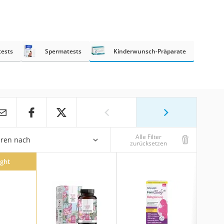
ests
Spermatests
Kinderwunsch-Präparate
Alle Filter
eren nach
zurücksetzen
ight