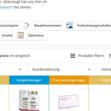
. Überzeugt hat uns hier im
lsäure
*
mit seinen
at
kluscomputer
Basalthermometer
Frühschwangerschaftst
rät
e
Inositol
Zyklustees
ner
Zahnbürste
arate
im Vergleich
Produkte filtern
d
Kundenwertung
Sorti
Vergleichssieger
Preis-Leistungs-Sieger
Highl