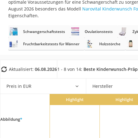
optimale Voraussetzungen für eine Schwangerschaft zu sorgen
Eiweißpulver
August 2026 besonders das Modell
Narovital Kinderwunsch Fo
Magnesiumpräpar
Eigenschaften.
Katzenklappe
Schwangerschaftstests
Ovulationstests
Zy
Nackenmassagege
Zeckenschutz Katz
Fruchtbarkeitstests für Männer
Holzstörche
leichter Haartrock
Philips-Sonicare-
Aktualisiert:
06.08.2026
1 - 8 von 14:
Beste Kinderwunsch-Präp
Schildkrötenhaus
Mineralfutter Pfer
Preis in EUR
Hersteller
Massagegerät
Highlight
Highlight
Service
Abbildung
*