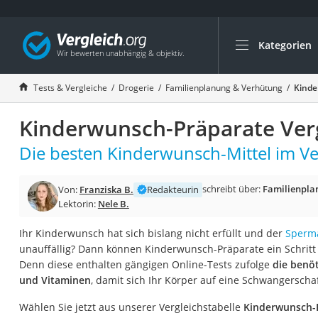
Kategorien
Die beliebtesten V
Drogerie
Tests & Vergleiche
Drogerie
Familienplanung & Verhütung
Kinde
Inhalator
Kinderwunsch-Präparate Verg
Haarschneider
Rollator
Die besten Kinderwunsch-Mittel im Ve
Braun Rasierer
schreibt über:
Familienpla
Von:
Franziska B.
Redakteurin
Katzenklappe (Chi
Lektorin:
Nele B.
Rasierer
Ihr Kinderwunsch hat sich bislang nicht erfüllt und der
Sperm
Masturbator
unauffällig? Dann können Kinderwunsch-Präparate ein Schritt i
Massagepistole
Denn diese enthalten gängigen Online-Tests zufolge
die benö
und Vitaminen
, damit sich Ihr Körper auf eine Schwangerscha
Epilierer
Reisehaartrockner
Wählen Sie jetzt aus unserer Vergleichstabelle
Kinderwunsch-P