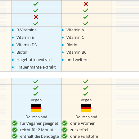
•
•
B-Vitamine
Vitamin A
•
•
Vitamin E
Vitamin C
•
•
Vitamin D3
Biotin
•
•
Biotin
Vitamin B6
•
•
Hagebuttenextrakt
und weitere
•
Frauenmantelextrakt
vegan
vegan
Deutschland
Deutschland
für Veganer geeignet
ohne Aromen
reicht für 2 Monate
zuckerfrei
enthält die benötigte
ohne Füllstoffe