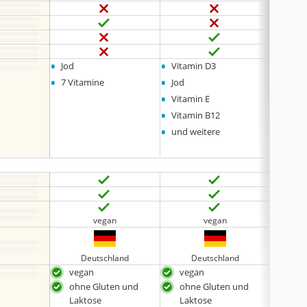
•
•
•
Jod
Vitamin D3
L-Argi
•
•
•
7 Vitamine
Jod
L-Carn
•
•
Vitamin E
Vitam
•
•
Vitamin B12
Lycop
•
•
und weitere
und w
vegan
vegan
Deutschland
Deutschland
D
vegan
vegan
spez
entw
ohne Gluten und
ohne Gluten und
ohn
Laktose
Laktose