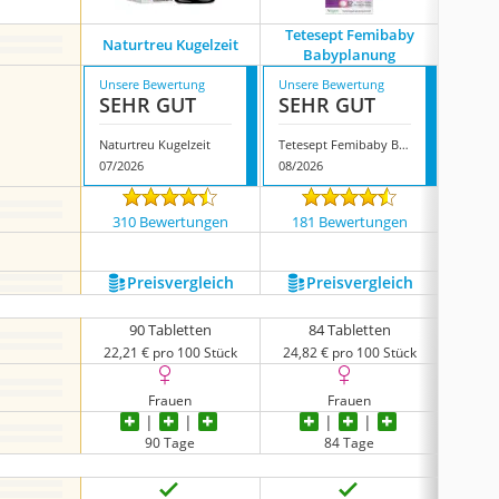
Tetesept Femibaby
Naturtreu Kugelzeit
Tetese
Babyplanung
Unsere Bewertung
Unsere Bewertung
Unsere
SEHR GUT
SEHR GUT
SEH
Naturtreu Kugelzeit
Tetesept Femibaby Babyplanung
Tetesep
07/2026
08/2026
08/202
310 Bewertungen
181 Bewertungen
112
Preis­vergleich
Preis­vergleich
P
90 Tabletten
84 Tabletten
8
22,21 € pro 100 Stück
24,82 € pro 100 Stück
32,08
Frauen
Frauen
90 Tage
84 Tage