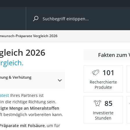
ergleiche nach Kategorie
rwunsch-Präparate Vergleich 2026
leich 2026
Fakten zum 
rgleich.
101
nung & Verhütung
p)
Recherchierte
Produkte
atest
Ihres Partners ist
85
n die richtige Richtung sein.
tigte Menge an Mineralstoffen
Investierte
ft bestmöglich vorbereiten kann.
Stunden
räparate mit Folsäure
, um für