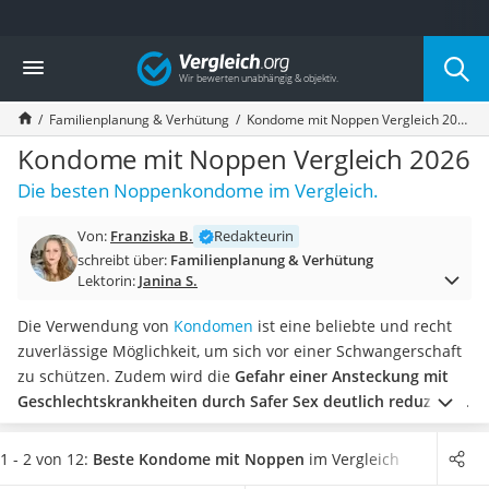
Die beliebtesten Vergleiche nach Kategorie
Vergleich
Drogerie
Inhalator
Familienplanung & Verhütung
Kondome mit Noppen Vergleich 2026
Haarschneider
Rollator
Kondome mit Noppen Vergleich 2026
Braun Rasierer
Die besten Noppenkondome im Vergleich.
Katzenklappe (Chip)
Rasierer
Von:
Franziska B.
Redakteurin
Masturbator
schreibt über:
Familienplanung & Verhütung
Massagepistole
Lektorin:
Janina S.
Epilierer
Reisehaartrockner
Die Verwendung von
Kondomen
ist eine beliebte und recht
Eiweißpulver
zuverlässige Möglichkeit, um sich vor einer Schwangerschaft
Magnesiumpräparat
zu schützen. Zudem wird die
Gefahr einer Ansteckung mit
Katzenklappe
Geschlechtskrankheiten durch Safer Sex deutlich reduziert
.
Nackenmassagegerät
Doch wieso sollte die Verwendung von Präservativen nicht
Zeckenschutz Katze
mit zusätzlicher Stimulation einhergehen? Kondome mit
1 - 2 von 12:
Beste Kondome mit Noppen
im Vergleich
leichter Haartrockner
Noppen sorgen für intensive Lustgefühle.
Wählen Sie jetzt