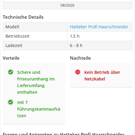
08/2026
Technische Details
Modell
Hatteker Profi Haarschneider
Betriebszeit
1,5 h
Ladezeit
6 - 8 h
Vorteile
Nachteile
Schere und
kein Betrieb über
Friseurumhang im
Netzkabel
Lieferumfang
enthalten
mit 7
Führungskammaufsä
tzen
Fragen und Antworten zu Hatteker Profi Haarschneider