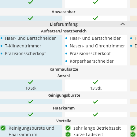
Abwaschbar
Lieferumfang
Aufsätze/Einsatzbereich
•
•
•
Haar- und Bartschneider
Haar- und Bartschneider
H
•
•
•
T-Klingentrimmer
Nasen- und Ohrentrimmer
D
•
•
Präzisionsscherkopf
Präzisionsscherkopf
•
Körperhaarschneider
Kammaufsätze
Anzahl
10 Stk.
13 Stk.
Reinigungsbürste
Haarkamm
Vorteile
Reinigungsbürste und
sehr lange Betriebszeit
Haarkamm im
kurze Ladezeit