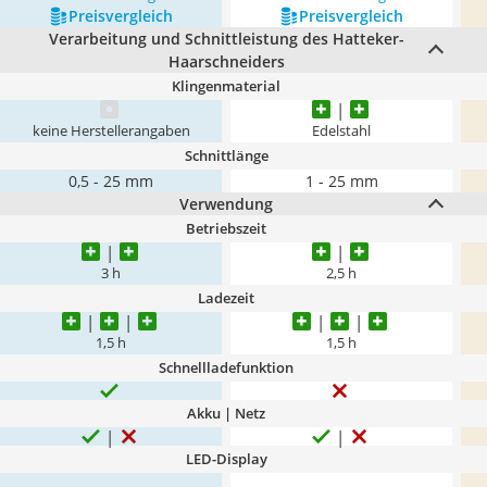
Preis­vergleich
Preis­vergleich
Verarbeitung und Schnittleistung des Hatteker-
Haarschneiders
Klingenmaterial
keine Herstellerangaben
Edelstahl
Schnittlänge
0,5 - 25 mm
1 - 25 mm
Verwendung
Betriebszeit
3 h
2,5 h
Ladezeit
1,5 h
1,5 h
Schnellladefunktion
Akku | Netz
LED-Display