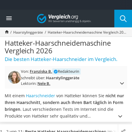
Die beliebtesten Vergleiche nach Kategorie
Vergleich
Drogerie
Inhalator
Haarstylinggeräte
Hatteker-Haarschneidemaschine Vergleich 2026
Haarschneider
Rollator
Hatteker-Haarschneidemaschine
Braun Rasierer
Vergleich 2026
Katzenklappe (Chip)
Die besten Hatteker-Haarschneider im Vergleich.
Rasierer
Masturbator
Von:
Franziska B.
Redakteurin
Massagepistole
schreibt über:
Haarstylinggeräte
Epilierer
Lektorin:
Nele B.
Reisehaartrockner
Eiweißpulver
Mit einem
Haarschneider
von Hatteker können Sie
nicht nur
Magnesiumpräparat
Ihren Haarschnitt, sondern auch Ihren Bart täglich in Form
Katzenklappe
bringen
. Laut verschiedenen Tests im Internet sind die
Nackenmassagegerät
Produkte von Hatteker sehr qualitativ und
Zeckenschutz Katze
benutzerfreundlich, aber dennoch preiswert und deshalb
leichter Haartrockner
ideal für die ersten Haarschneide-Versuche im eigenen
1 - 2 von 11:
Beste Hatteker-Haarschneidemaschinen
im Vergleich