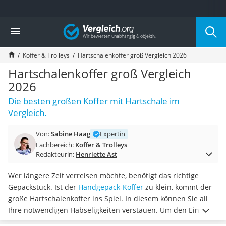
Die beliebtesten Vergleiche nach Kategorie
Vergleich
Freizeit & Sport
Gartentrampolin
Koffer & Trolleys
Hartschalenkoffer groß Vergleich 2026
Trampolin
Metalldetektor
Hartschalenkoffer groß Vergleich
Eufab-Fahrradträger
2026
Trampolin 366 cm
Die besten großen Koffer mit Hartschale im
Fahrradschloss
Vergleich.
Aluminium-Koffer
Futterboot
Von:
Sabine Haag
Expertin
Air Bike
Fachbereich:
Koffer & Trolleys
E-Bike-Dreirad
Redakteurin:
Henriette Ast
Trekkingschuhe Herren
Reisetasche mit Rollen
Wer längere Zeit verreisen möchte, benötigt das richtige
Klimmzugstation
Gepäckstück. Ist der
Handgepäck-Koffer
zu klein, kommt der
Koffer
große Hartschalenkoffer ins Spiel. In diesem können Sie all
Nachtsichtgerät
Ihre notwendigen Habseligkeiten verstauen. Um den Einsatz
Faltschloss
so angenehm wie möglich zu gestalten, empfehlen diverse