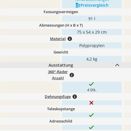
Preis­vergleich
Fassungsvermögen
91 l
Abmessungen (H x B x T)
75 x 54 x 29 cm
Material
Polypropylen
Gewicht
4,2 kg
Ausstattung
360°-Räder
Anzahl
4 Stk.
Dehnungsfuge
Teleskopstange
Adressschild