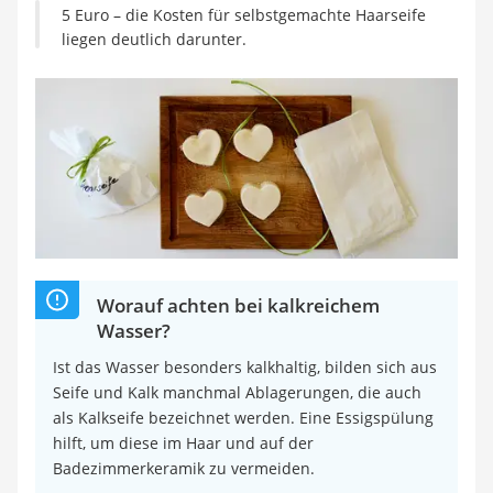
Philips-Sonicare-Zahnbürste
5 Euro – die Kosten für selbstgemachte Haarseife
Schildkrötenhaus
liegen deutlich darunter.
Mineralfutter Pferd
Massagegerät
Service
Worauf achten bei kalkreichem
Wasser?
Ist das Wasser besonders kalkhaltig, bilden sich aus
Seife und Kalk manchmal Ablagerungen, die auch
als Kalkseife bezeichnet werden. Eine Essigspülung
hilft, um diese im Haar und auf der
Badezimmerkeramik zu vermeiden.