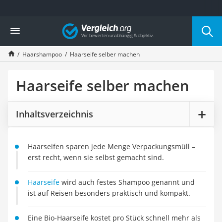
Die beliebtesten Vergleiche nach Kategorie
Vergleich
Drogerie
Inhalator
Haarshampoo
Haarseife selber machen
Haarschneider
Rollator
Braun Rasierer
Haarseife selber machen
Katzenklappe (Chip)
Rasierer
Inhaltsverzeichnis
Masturbator
Massagepistole
Epilierer
Haarseifen sparen jede Menge Verpackungsmüll –
Reisehaartrockner
erst recht, wenn sie selbst gemacht sind.
Eiweißpulver
Magnesiumpräparat
Katzenklappe
Haarseife
wird auch festes Shampoo genannt und
Nackenmassagegerät
ist auf Reisen besonders praktisch und kompakt.
Zeckenschutz Katze
leichter Haartrockner
Eine Bio-Haarseife kostet pro Stück schnell mehr als