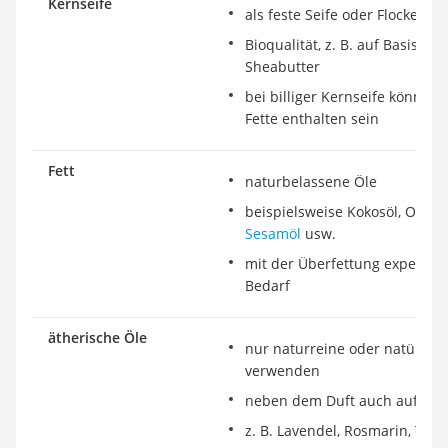
Kernseife
als feste Seife oder Flocken
Bioqualität, z. B. auf Basis vo
Sheabutter
bei billiger Kernseife können
Fette enthalten sein
Fett
naturbelassene Öle
beispielsweise Kokosöl, Oliven
Sesamöl
usw.
mit der Überfettung experime
Bedarf
ätherische Öle
nur naturreine oder natürlich
verwenden
neben dem Duft auch auf die
z. B. Lavendel, Rosmarin, Tee