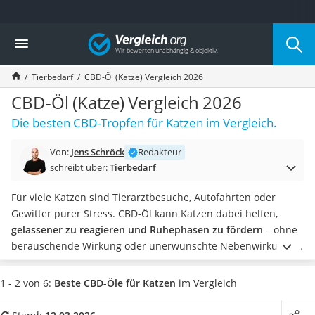
Die beliebtesten Vergleiche nach Kategorie
Vergleich
Drogerie
Inhalator
Tierbedarf
CBD-Öl (Katze) Vergleich 2026
Haarschneider
Rollator
CBD-Öl (Katze) Vergleich 2026
Braun Rasierer
Die besten CBD-Tropfen für Katzen im Vergleich.
Katzenklappe (Chip)
Rasierer
Von:
Jens Schröck
Redakteur
Masturbator
schreibt über:
Tierbedarf
Massagepistole
Epilierer
Für viele Katzen sind Tierarztbesuche, Autofahrten oder
Reisehaartrockner
Gewitter purer Stress. CBD-Öl kann Katzen dabei helfen,
Eiweißpulver
gelassener zu reagieren und Ruhephasen zu fördern
– ohne
Magnesiumpräparat
berauschende Wirkung oder unerwünschte Nebenwirkungen,
Katzenklappe
wenn es passend gewählt wird.
Doch die Auswahl ist groß:
Nackenmassagegerät
Konzentration, Spektrum und Trägeröl unterscheiden sich je
1 - 2 von 6:
Beste CBD-Öle für Katzen
im Vergleich
Zeckenschutz Katze
nach Anbieter. In unserem Ratgeber zeigen wir Ihnen,
wie Sie
leichter Haartrockner
ein THC-freies und verträgliches CBD-Öl für Ihre Katze