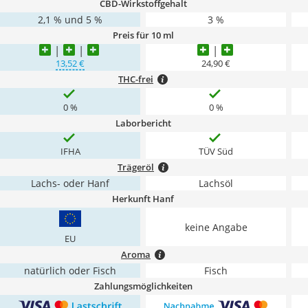
CBD-Wirkstoffgehalt
2,1 % und 5 %
3 %
Preis für 10 ml
13,52 €
24,90 €
THC-frei
0 %
0 %
Laborbericht
IFHA
TÜV Süd
Trägeröl
Lachs- oder Hanf
Lachsöl
Herkunft Hanf
keine Angabe
EU
Aroma
natürlich oder Fisch
Fisch
Zahlungsmöglichkeiten