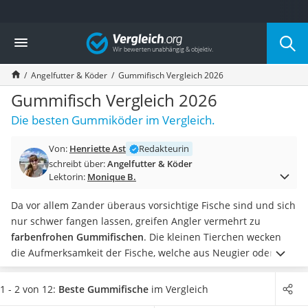
Die beliebtesten Vergleiche nach Kategorie
Vergleich
Freizeit & Sport
Gartentrampolin
Angelfutter & Köder
Gummifisch Vergleich 2026
Trampolin
Metalldetektor
Gummifisch Vergleich 2026
Eufab-Fahrradträger
Die besten Gummiköder im Vergleich.
Trampolin 366 cm
Fahrradschloss
Von:
Henriette Ast
Redakteurin
Aluminium-Koffer
schreibt über:
Angelfutter & Köder
Futterboot
Lektorin:
Monique B.
Air Bike
E-Bike-Dreirad
Da vor allem Zander überaus vorsichtige Fische sind und sich
Trekkingschuhe Herren
nur schwer fangen lassen, greifen Angler vermehrt zu
Reisetasche mit Rollen
farbenfrohen Gummifischen
. Die kleinen Tierchen wecken
Klimmzugstation
die Aufmerksamkeit der Fische, welche aus Neugier oder
Koffer
Hunger auf den Köder beißen.
Verschiedene Tests im
Nachtsichtgerät
Internet konzentrieren sich auf Produkte, die
in mehreren
1 - 2 von 12:
Beste Gummifische
im Vergleich
Faltschloss
Längen erhältlich
sind. Finden Sie in unserer