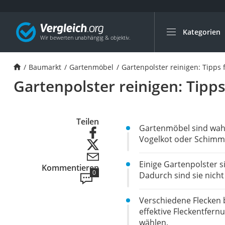
Kategorien
Die beliebtesten V
Baumarkt
Baumarkt
Gartenmöbel
Gartenpolster reinigen: Tipps 
Tresor feuerfest
Gartenpolster reinigen: Tipps
Makita-Akku-Rase
Kappsäge
Smartes Türschlos
Teilen
Gartenmöbel sind wahrh
Akku-Rasentrimm
Vogelkot oder Schimme
Feuchtigkeitsmess
Einige Gartenpolster s
Kommentieren
Split-Klimaanlage 
0
Dadurch sind sie nich
Pelletofen
Bohrmaschine
Verschiedene Flecken 
effektive Fleckentfernu
Tiefbrunnenpump
wählen.