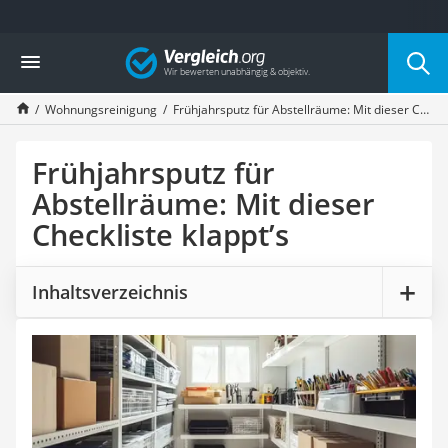
Die beliebtesten Vergleiche nach Kategorie
Vergleich
Haushalt
Wassersprudler
Wohnungsreinigung
Frühjahrsputz für Abstellräume: Mit dieser Checkliste klappt’s
Zentralstaubsauger
Brotbackautomat
Wischroboter
Frühjahrsputz für
Wäschespinne
Abstellräume: Mit dieser
Industriestaubsauger
Checkliste klappt’s
Spülmaschinentabs
Akku-Staubsauger
Eierkocher
Inhaltsverzeichnis
AEG-Waschmaschine
Saug-Wisch-Roboter
Handstaubsauger
Milchaufschäumer
Kondenstrockner
Reiskocher
Heißwasserspender