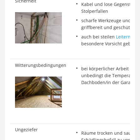
Sicherheit
Kabel und lose Gegenstände
Stolperfallen
scharfe Werkzeuge und Gerä
griffbereit und geschützt 
auch bei steilen
Leitern
und
besondere Vorsicht gebote
Witterungsbedingungen
bei körperlicher Arbeit und
unbedingt die Temperature
Dachboden/in der Garage 
Ungeziefer
Räume trocken und sauber 
Schädlingsbefall zu vermei