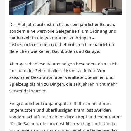
Tierhaarstaubsauger
Ecovacs-Saugroboter
Nespresso-Maschine
Messerschärfer
Der
Frühjahrsputz ist nicht nur ein jährlicher Brauch
,
Service
sondern eine wertvolle
Gelegenheit, um Ordnung und
Sauberkeit
in die Wohnräume zu bringen –
insbesondere in den oft
stiefmütterlich behandelten
Bereichen wie Keller, Dachboden und Garage
.
Aber gerade diese Räume neigen besonders dazu, sich
im Laufe der Zeit mit allerlei Kram zu füllen.
Von
saisonaler Dekoration über veraltete Utensilien und
Spielzeug
bis hin zu Dingen, die seit Jahren nicht mehr
verwendet wurden.
Ein gründlicher Frühjahrsputz hilft Ihnen nicht nur,
ungenutzten und überflüssigen Kram loszuwerden
,
sondern schafft auch einen klaren Kopf und mehr Raum
für die Sachen, die Ihnen wirklich wichtig sind. Und ja,
wir müssen auch über so unangenehme Dinge wie
das