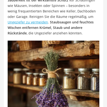
Sauberkeit ist der wirksamste Schutz
vor Schädlingen
wie Mäusen, Insekten oder Spinnen – besonders in
wenig frequentierten Bereichen wie Keller, Dachboden
oder Garage. Reinigen Sie die Räume regelmäßig, um
Ungeziefer zu vermeiden
.
Staubsaugen und feuchtes
Wischen entfernen Krümel, Staub und andere
Rückstände
, die Ungeziefer anziehen könnten.