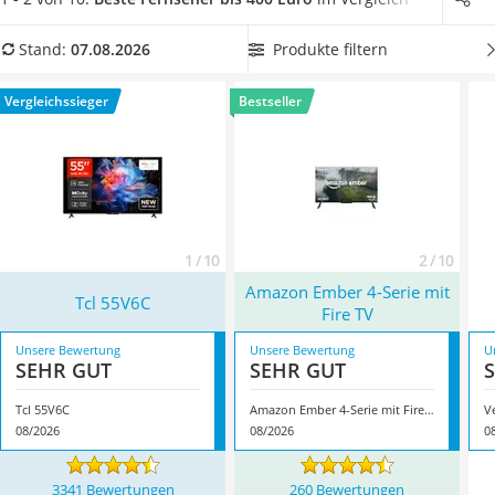
Tablets unter 200 Euro
Fernseher bis 400 Euro, der über eine 4K-Auflösung verfügt
.
Ladekabel Typ 2 Schuko
Dabei haben Sie sogar die Wahl zwischen unterschiedlichen
Produkte filtern
Stand:
07.08.2026
Lichtwecker
Betriebssystemen oder auch UHD- sowie QLED-Technologie.
Acer Aspire
Überzeugt hat uns hier im August 2026 besonders das
Vergleichssieger
Bestseller
Service
Modell
Tcl 55V6C
*
mit seinen Eigenschaften.
1 / 10
2 / 10
Amazon Ember 4-Serie mit
Tcl 55V6C
Fire TV
Unsere Bewertung
Unsere Bewertung
U
SEHR GUT
SEHR GUT
Tcl 55V6C
Amazon Ember 4-Serie mit Fire TV
V
08/2026
08/2026
0
3341 Bewertungen
260 Bewertungen