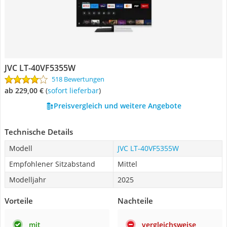
JVC LT-40VF5355W
518 Bewertungen
ab 229,00 €
(
Sofort lieferbar
)
Preisvergleich und weitere Angebote
Technische Details
Modell
JVC LT-40VF5355W
Empfohlener Sitzabstand
Mittel
Modelljahr
2025
Vorteile
Nachteile
mit
vergleichsweise