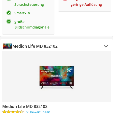
Sprachsteuerung
geringe Auflösung
Smart-TV
große
Bildschirmdiagonale
Medion Life MD 832102
Medion Life MD 832102
60 Bewertungen