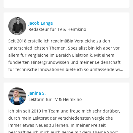
Jacob Lange
Redakteur für TV & Heimkino
Seit 2018 erstelle ich regelmäßig Vergleiche zu den
unterschiedlichsten Themen. Spezialist bin ich aber vor
allem für Vergleiche im Bereich Elektronik. Mit einem
fundierten Hintergrundwissen und meiner Leidenschaft
für technische Innovationen biete ich so umfassende wie
präzise Informationen zu elektronischen Geräten, Gadgets
sowie Technologien. Meine Beiträge beinhalten
detaillierte Produktvergleiche, Kaufberatungen und
Janina S.
technische Analysen, um Verbrauchern dabei zu helfen,
Lektorin für TV & Heimkino
sowohl informierte Entscheidungen zu treffen als auch
Ich bin seit 2019 im Team und freue mich sehr darüber,
die besten elektronischen Lösungen für ihre Bedürfnisse
durch mein Lektorat der verschiedensten Vergleiche
zu finden.
immer etwas Neues zu lernen. In meiner Freizeit
Der Fernseher bis 400 Euro-Vergleich ist aus unserer Sicht
beschäftige ich mich auch gerne mit dem Thema Sport