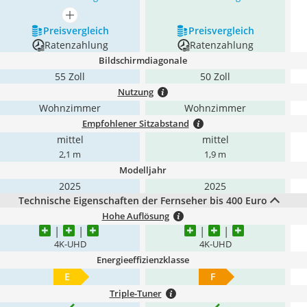
mehr anzeigen
Preis­vergleich
Preis­vergleich
Ratenzahlung
Ratenzahlung
Bildschirmdiagonale
55 Zoll
50 Zoll
Nutzung
Wohnzimmer
Wohnzimmer
Empfohlener Sitzabstand
mittel
mittel
2,1 m
1,9 m
Modelljahr
2025
2025
Technische Eigenschaften der Fernseher bis 400 Euro
Hohe Auflösung
4K-UHD
4K-UHD
Energieeffizienzklasse
E
F
Triple-Tuner