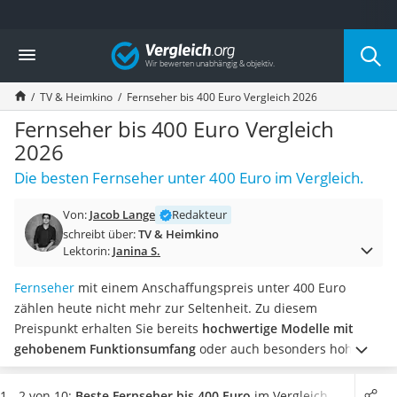
Die beliebtesten Vergleiche nach Kategorie
Vergleich
Elektronik
Powerstation
TV & Heimkino
Fernseher bis 400 Euro Vergleich 2026
Monitor 32 Zoll 4K
Fernseher
Fernseher bis 400 Euro Vergleich
Drucker
2026
Desktop-PC
Die besten Fernseher unter 400 Euro im Vergleich.
Monitor
Diascanner
Von:
Jacob Lange
Redakteur
Laser-Multifunktionsdrucker
schreibt über:
TV & Heimkino
Powerline-Adapter
Lektorin:
Janina S.
Powerstation mit Solarpanel
Gaming-PC
Fernseher
mit einem Anschaffungspreis unter 400 Euro
Soundbar
zählen heute nicht mehr zur Seltenheit. Zu diesem
17-Zoll-Laptop
Preispunkt erhalten Sie bereits
hochwertige Modelle mit
Satellitenschüssel
gehobenem Funktionsumfang
oder auch besonders hoher
Gaming-Headset
Auflösung, wie zahlreiche Tests im Internet zeigen.
Wählen
Schnurloses Telefon
Sie jetzt aus unserer Vergleichstabelle einen
Smart-TV-
1 - 2 von 10:
Beste Fernseher bis 400 Euro
im Vergleich