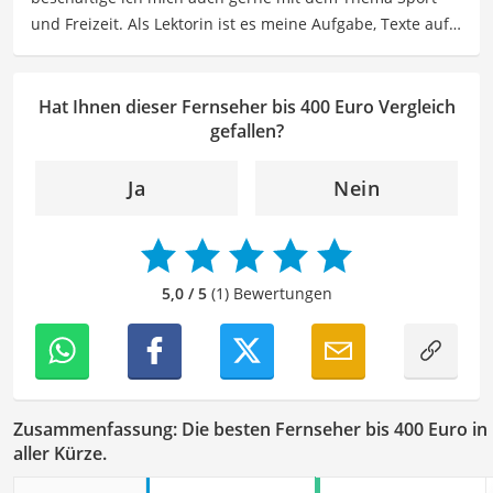
besonders empfehlenswert für
Preisbewusste Käufer
.
und Freizeit. Als Lektorin ist es meine Aufgabe, Texte auf
ihre inhaltliche Richtigkeit, sprachliche Präzision und
Lesbarkeit zu überprüfen. Mein Ziel ist es, unseren
Autoren dabei zu helfen, ihre Botschaften klar und
Hat Ihnen dieser Fernseher bis 400 Euro Vergleich
effektiv zu kommunizieren. Durch meine Leidenschaft für
gefallen?
das geschriebene Wort und meine breitgefächerten
Interessen, bringe ich frische Perspektiven sowie neue
Ja
Nein
Ideen in den Lektoratsprozess ein, um sicherzustellen,
dass die Texte sowohl qualitativ hochwertig als auch
ansprechend sind.
5,0 / 5
(1) Bewertungen
Zusammenfassung: Die besten Fernseher bis 400 Euro in
aller Kürze.