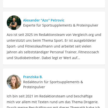
Alexander "Azo" Petrovic
Experte für Sportsupplements & Proteinpulver
Azo ist seit 2025 im Redaktionsteam von Vergleich.org und
unterstützt uns beim Thema Sport. Er ist ausgebildeter
Sport- und Fitnesskaufmann und arbeitet seit vielen
Jahren als selbstständiger Personal Trainer, Fitnesscoach
und Studiobetreiber. Dabei legt er Wert auf
kontinuierliche Weiterbildungen im Bereich
Trainingslehre, Sportwissenschaft, Athletiktraining und
Gerätekompetenz. Zusätzlich ist Azo aktiver
Franziska B.
Wettkampfsportler (u. a. HYROX, Functional Fitness, Lauf-
Redakteurin für Sportsupplements &
und Triathlonevents) und testet Trainingsmethoden,
Proteinpulver
Geräte und Produkte selbst im Alltag und im Coaching.
Ich bin seit 2021 im Redaktionsteam und beschäftige
Als Ausgleich geht Azo gern in die Natur oder ins Kino,
mich vor allem mit Texten rund um das Thema Drogerie.
um abzuschalten.
Durch meine Beschäftigung mit dieser Thematik habe ich