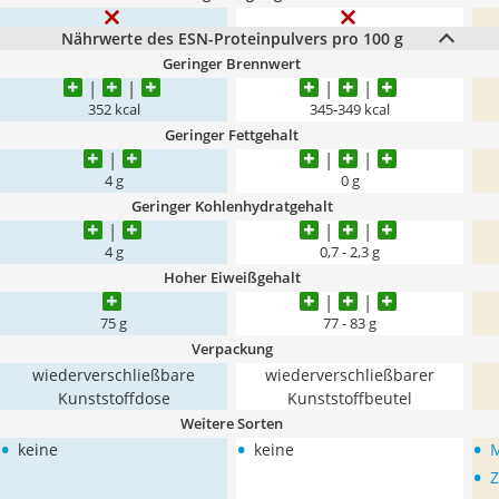
Nährwerte des ESN-Proteinpulvers pro 100 g
Geringer Brennwert
352 kcal
345-349 kcal
Geringer Fettgehalt
4 g
0 g
Geringer Kohlenhydratgehalt
4 g
0,7 - 2,3 g
Hoher Eiweißgehalt
75 g
77 - 83 g
Verpackung
wiederverschließbare
wiederverschließbarer
Kunststoffdose
Kunststoffbeutel
Weitere Sorten
•
•
•
keine
keine
M
•
Z