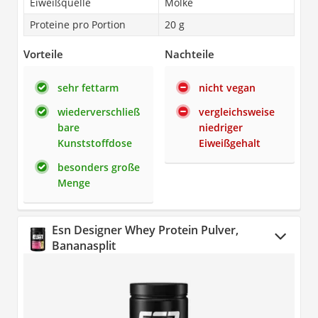
Eiweißquelle
Molke
Proteine pro Portion
20 g
Vorteile
Nachteile
sehr fettarm
nicht vegan
wiederverschließ
vergleichsweise
bare
niedriger
Kunststoffdose
Eiweißgehalt
besonders große
Menge
Esn Designer Whey Protein Pulver,
Bananasplit