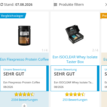
Philips-Sonicare-Zahnbürste
unterschiedlichen Geschmacksrichtungen erhältlich.
Wählen
Produkte filtern
Stand:
07.08.2026
Schildkrötenhaus
Sie jetzt aus unserer Vergleichstabelle ein
ESN-Proteinpulver
Mineralfutter Pferd
mit besonders großer Eiweißmenge
, um Ihren Proteinbedarf
Vergleichssieger
Pre
Massagegerät
problemlos decken zu können. Überzeugt hat uns hier im
Service
August 2026 besonders das Modell
Esn Flexpresso Protein
Coffee
*
mit seinen Eigenschaften.
1 / 4
2 / 4
Esn ISOCLEAR Whey Isolate
Esn Flexpresso Protein Coffee
Es
Taster Box
Unsere Bewertung
Unsere Bewertung
U
SEHR GUT
SEHR GUT
Esn Flexpresso Protein Coffee
Esn ISOCLEAR Whey Isolate Taster Box
E
08/2026
08/2026
0
2334 Bewertungen
253 Bewertungen