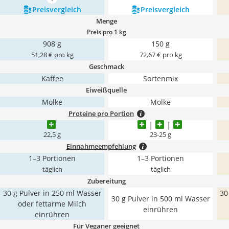
mehr anzeigen
Preis­vergleich
Preis­vergleich
Menge
Preis pro 1 kg
908 g
150 g
51,28 € pro kg
72,67 € pro kg
Geschmack
Kaffee
Sortenmix
Eiweißquelle
Molke
Molke
Proteine pro Portion
22,5 g
23-25 g
Einnahmeempfehlung
1–3 Portionen
1–3 Portionen
täglich
täglich
Zubereitung
30 g Pulver in 250 ml Wasser
30
30 g Pulver in 500 ml Wasser
oder fettarme Milch
einrühren
einrühren
Für Veganer geeignet