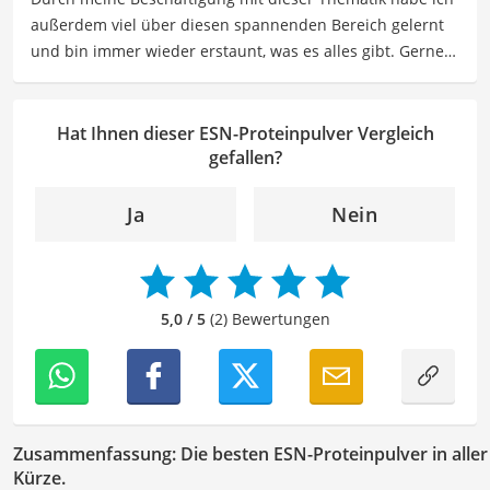
Der ESN-Proteinpulver-Vergleich ist aus unserer Sicht
außerdem viel über diesen spannenden Bereich gelernt
besonders empfehlenswert für
Fitness-Fans
.
und bin immer wieder erstaunt, was es alles gibt. Gerne
lasse ich Sie an meinen Erfahrungen teilhaben. Als
Fachautorin für Drogerieprodukte teile ich mein Wissen
über Beauty- sowie Pflegeprodukte, Gesundheitsartikel,
Hat Ihnen dieser ESN-Proteinpulver Vergleich
Haushaltswaren und vieles mehr. Meine Beiträge
gefallen?
umfassen Produktvergleiche, Tipps, Trends und
Empfehlungen, um Lesern dabei zu helfen, die besten
Ja
Nein
Produkte für ihre Bedürfnisse zu finden sowie sowohl ihre
Schönheits- als auch Pflegeroutine zu optimieren.
Der ESN-Proteinpulver-Vergleich ist aus unserer Sicht
besonders empfehlenswert für
Fitness-Fans
.
5,0 / 5
(2) Bewertungen
Zusammenfassung: Die besten ESN-Proteinpulver in aller
Kürze.