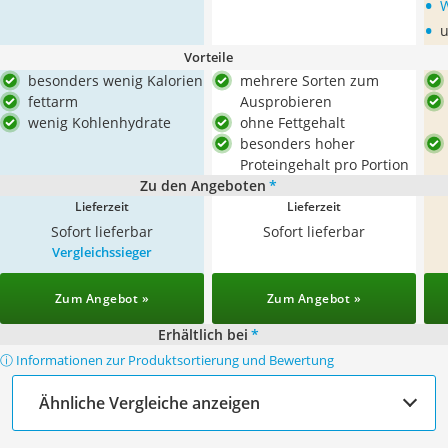
•
W
•
u
Vorteile
besonders wenig Kalorien
mehrere Sorten zum
fettarm
Ausprobieren
wenig Kohlenhydrate
ohne Fettgehalt
besonders hoher
Proteingehalt pro Portion
Zu den Angeboten
*
Lieferzeit
Lieferzeit
Sofort lieferbar
Sofort lieferbar
Vergleichssieger
Zum Angebot »
Zum Angebot »
Erhältlich bei
*
ⓘ Informationen zur Produktsortierung und Bewertung
Ähnliche Vergleiche anzeigen