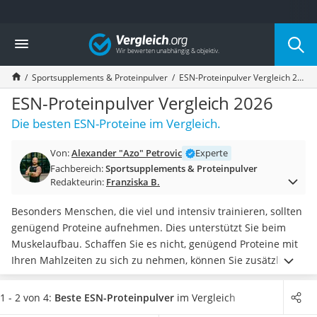
Die beliebtesten Vergleiche nach Kategorie
Vergleich
Drogerie
Inhalator
Sportsupplements & Proteinpulver
ESN-Proteinpulver Vergleich 2026
Haarschneider
Rollator
ESN-Proteinpulver Vergleich 2026
Braun Rasierer
Die besten ESN-Proteine im Vergleich.
Katzenklappe (Chip)
Rasierer
Von:
Alexander "Azo" Petrovic
Experte
Masturbator
Fachbereich:
Sportsupplements & Proteinpulver
Massagepistole
Redakteurin:
Franziska B.
Epilierer
Reisehaartrockner
Besonders Menschen, die viel und intensiv trainieren, sollten
Eiweißpulver
genügend Proteine aufnehmen. Dies unterstützt Sie beim
Magnesiumpräparat
Muskelaufbau. Schaffen Sie es nicht, genügend Proteine mit
Katzenklappe
Ihren Mahlzeiten zu sich zu nehmen, können Sie zusätzlich
Nackenmassagegerät
ESN-Proteinpulver einnehmen. Diese können Sie ganz
Zeckenschutz Katze
einfach mit Wasser oder
Milch
zu leckeren Protein-Shakes
1 - 2 von 4:
Beste ESN-Proteinpulver
im Vergleich
leichter Haartrockner
vermischen. Laut gängigen Online-Tests sind Proteinpulver in