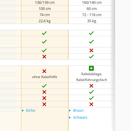
136/139 cm
160/140 cm
100 cm
60 cm
74 cm
72 - 118 cm
22,6 kg
35 kg
keine 
Kabelablage,
ohne Kabelhilfe
oh
Kabelführungsfach
•
•
•
Eiche
Braun
Schwa
•
•
Schwarz
Braun