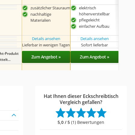
zusätzlicher Stauraum
elektrisch
inkl
höhenverstellbar
Ste
nachhaltige
pflegeleicht
4 S
Materialien
einfacher Aufbau
in w
erhä
Details ansehen
Details ansehen
Lieferbar in wenigen Tagen
Sofort lieferbar
Sof
ght-Produkt
Zum Angebot »
Zum Angebot »
Zu
telt...
Hat Ihnen dieser Eckschreibtisch
Vergleich gefallen?
5,0 / 5
(1) Bewertungen