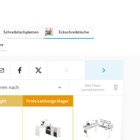
Schreibtischplatten
Eckschreibtische
he
Alle Filter
eren nach
zurücksetzen
ight
Preis-Leistungs-Sieger