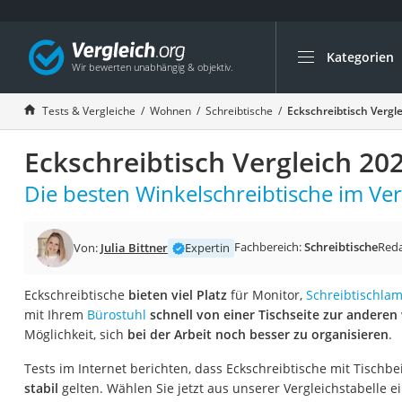
Kategorien
Die beliebtesten V
Wohnen
Tests & Vergleiche
Wohnen
Schreibtische
Eckschreibtisch Vergl
Matratzen-Topper
Eckschreibtisch Vergleich 20
Matratzen
Konferenzlautspre
Die besten Winkelschreibtische im Ver
Tageslichtlampe
Badlüfter
Fachbereich:
Schreibtische
Reda
Von:
Julia Bittner
Expertin
Ergonomischer Bü
Eckschreibtische
bieten viel Platz
für Monitor,
Schreibtischla
Bürohocker
mit Ihrem
Bürostuhl
schnell von einer Tischseite zur anderen
Außenleuchte mit
Möglichkeit, sich
bei der Arbeit noch besser zu organisieren
.
Ozongeneratoren
Tests im Internet berichten, dass Eckschreibtische mit Tischbe
Akku-Tischlampe
stabil
gelten. Wählen Sie jetzt aus unserer Vergleichstabelle 