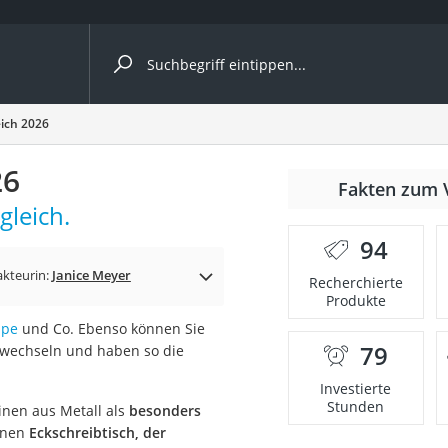
ergleiche nach Kategorie
eich 2026
26
Fakten zum 
cher
gleich.
94
kteurin:
Janice Meyer
Recherchierte
Produkte
rostuhl
mpe
und Co. Ebenso können Sie
79
wechseln und haben so die
 Kamera
Investierte
Stunden
inen aus Metall als
besonders
einen
Eckschreibtisch, der