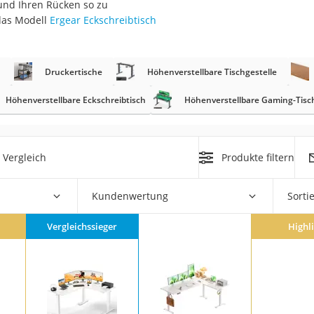
und Ihren Rücken so zu
n
das Modell
Ergear Eckschreibtisch
filter
Druckertische
Höhenverstellbare Tischgestelle
cherheitsstufe 4
Höhenverstellbare Eckschreibtisch
Höhenverstellbare Gaming-Tisc
 Vergleich
Produkte filtern
r Schreibtisch
Kundenwertung
Sorti
 cm
Vergleichssieger
Highl