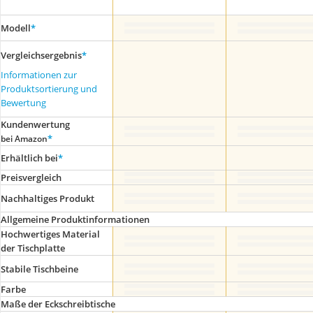
Modell
*
Vergleichsergebnis
*
Informationen zur
Produktsortierung und
Bewertung
Kundenwertung
*
bei Amazon
Erhältlich bei
*
Preis­vergleich
Nachhaltiges Produkt
Allgemeine Produktinformationen
Hochwertiges Material
der Tischplatte
Stabile Tischbeine
Farbe
Maße der Eckschreibtische