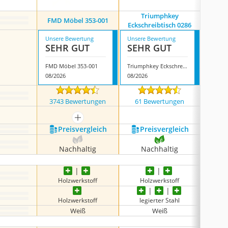
Triumphkey
FMD Möbel 353-001
O
Eckschreibtisch 0286
Unsere Bewertung
Unsere Bewertung
Unsere
SEHR GUT
SEHR GUT
SEH
FMD Möbel 353-001
Triumphkey Eckschreibtisch 0286
Odk ZJ
08/2026
08/2026
07/202
3743 Bewertungen
61 Bewertungen
748
mehr anzeigen
Preis­vergleich
Preis­vergleich
P
Nachhaltig
Nachhaltig
N
Holzwerkstoff
Holzwerkstoff
H
Holzwerkstoff
legierter Stahl
Weiß
Weiß