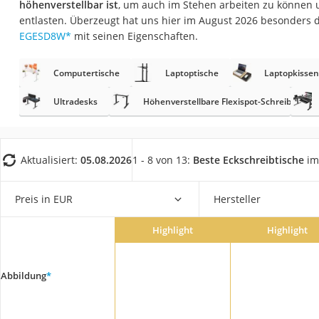
höhenverstellbar ist
, um auch im Stehen arbeiten zu können 
Konferenzmikrofo
entlasten. Überzeugt hat uns hier im August 2026 besonders 
Klappmatratze
EGESD8W
*
mit seinen Eigenschaften.
Duschkopf mit Kalk
Computertische
Laptoptische
Laptopkissen
Aktenvernichter Si
Bettgitter
Ultradesks
Höhenverstellbare Flexispot-Schreibtische
Spannbettlaken
Topper 100 x 200
Aktualisiert:
05.08.2026
1 - 8 von 13:
Beste Eckschreibtische
im
Duschpaneel
Höhenverstellbare
Preis in EUR
Hersteller
Matratze 90 x 200
Highlight
Highlight
Service
Abbildung
*