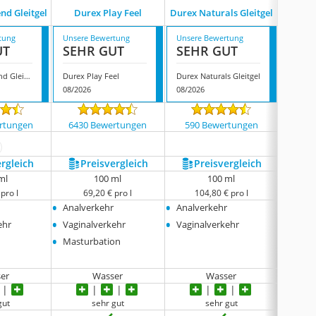
Durex 
d Gleitgel
Durex Play Feel
Durex Naturals Gleitgel
tung
Unsere Bewertung
Unsere Bewertung
Unsere
UT
SEHR GUT
SEHR GUT
GUT
Durex Wärmend Gleitgel
Durex Play Feel
Durex Naturals Gleitgel
08/2026
08/2026
08/202
rtungen
6430 Bewertungen
590 Bewertungen
1280
ehr anzeigen
ergleich
Preis­vergleich
Preis­vergleich
P
ml
100 ml
100 ml
pro l
69,20 € pro l
104,80 € pro l
5
•
•
•
Analverkehr
Analverkehr
Analv
•
•
•
ehr
Vaginalverkehr
Vaginalverkehr
Oralv
•
•
Masturbation
Vagin
•
Mass
er
Wasser
Wasser
gut
sehr gut
sehr gut