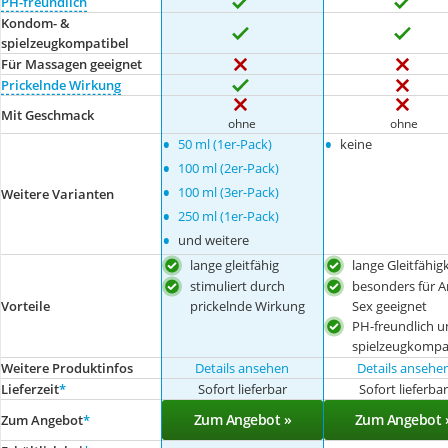
PH-freundlich
Kondom- &
spielzeugkompatibel
Für Massagen geeignet
Prickelnde Wirkung
Mit Geschmack
ohne
ohne
•
•
50 ml (1er-Pack)
keine
•
100 ml (2er-Pack)
•
100 ml (3er-Pack)
Weitere Varianten
•
250 ml (1er-Pack)
•
und weitere
lange gleitfähig
lange Gleitfähigk
stimuliert durch
besonders für A
prickelnde Wirkung
Sex geeignet
Vorteile
PH-freundlich u
spielzeugkompa
Weitere Produktinfos
Details ansehen
Details ansehe
Lieferzeit
*
Sofort lieferbar
Sofort lieferba
Zum Angebot »
Zum Angebot 
Zum Angebot
*