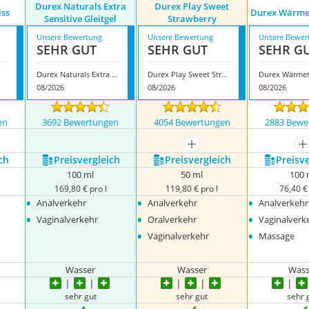
Durex Naturals Extra
Durex Play Sweet
iss
Durex Wärmen
Sensitive Gleitgel
Strawberry
Unsere Bewertung
Unsere Bewertung
Unsere Bewer
SEHR GUT
SEHR GUT
SEHR G
Durex Naturals Extra Sensitive Gleitgel
Durex Play Sweet Strawberry
08/2026
08/2026
08/2026
en
3692 Bewertungen
4054 Bewertungen
2883 Bewe
mehr anzeigen
m
ch
Preis­vergleich
Preis­vergleich
Preis­v
100 ml
50 ml
100 
169,80 € pro l
119,80 € pro l
76,40 € 
•
•
•
Analverkehr
Analverkehr
Analverkehr
•
•
•
Vaginalverkehr
Oralverkehr
Vaginalverk
•
•
Vaginalverkehr
Massage
Wasser
Wasser
Wass
sehr gut
sehr gut
sehr 