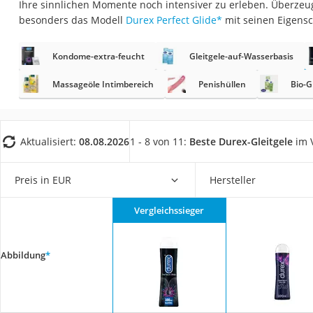
Ihre sinnlichen Momente noch intensiver zu erleben. Überzeu
Eiweißpulver
besonders das Modell
Durex Perfect Glide
*
mit seinen Eigensc
Magnesiumpräpar
Katzenklappe
Kondome-extra-feucht
Gleitgele-auf-Wasserbasis
Nackenmassagege
Massageöle Intimbereich
Penishüllen
Bio-G
Zeckenschutz Katz
leichter Haartrock
Aktualisiert:
08.08.2026
1 - 8 von 11:
Beste Durex-Gleitgele
im V
Philips-Sonicare-
Schildkrötenhaus
Preis in EUR
Hersteller
Mineralfutter Pfer
Massagegerät
Vergleichssieger
Service
Abbildung
*