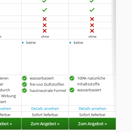
e
ohne
ohne
•
•
•
keine
keine
6er-P
•
Doppe
& Gua
ieren
wasserbasiert
100% natürliche
mit 
ar
Inhaltsstoffe
frei von Duftstoffen
kleb
 durch
wasserbasiert
hautneutrale Formel
zum
e Wirkung
ver
iert
was
ansehen
Details ansehen
Details ansehen
eferbar
Sofort lieferbar
Sofort lieferbar
Sof
ebot »
Zum Angebot »
Zum Angebot »
Zu