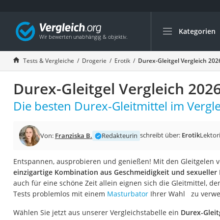
Kategorien
Die beliebtesten V
Drogerie
Tests & Vergleiche
Drogerie
Erotik
Durex-Gleitgel Vergleich 202
Inhalator
Durex-Gleitgel Vergleich 202
Haarschneider
Rollator
Die besten Durex-Gleitmittel im Vergle
Braun Rasierer
Katzenklappe (Chi
schreibt über:
Erotik
Lektor
Von:
Franziska B.
Redakteurin
Rasierer
Entspannen, ausprobieren und genießen! Mit den Gleitgelen v
Masturbator
einzigartige Kombination aus Geschmeidigkeit und sexueller 
Massagepistole
auch für eine schöne Zeit allein eignen sich die Gleitmittel, de
Tests problemlos mit einem
Masturbator
Ihrer Wahl zu verw
Epilierer
Reisehaartrockner
Wählen Sie jetzt aus unserer Vergleichstabelle ein
Durex-Gleit