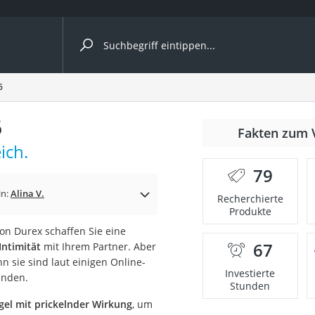
ergleiche nach Kategorie
6
6
Fakten zum 
ich.
79
p)
in:
Alina V.
Recherchierte
Produkte
on Durex schaffen Sie eine
67
Intimität
mit Ihrem Partner. Aber
nn sie sind laut einigen Online-
Investierte
enden.
Stunden
gel mit prickelnder Wirkung
, um