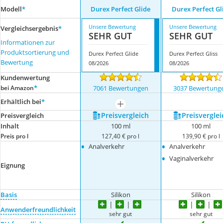
Modell
*
Durex Perfect Glide
Durex Perfect Gl
Unsere Bewertung
Unsere Bewertung
Vergleichsergebnis
*
SEHR GUT
SEHR GUT
Informationen zur
Produktsortierung und
Durex Perfect Glide
Durex Perfect Gliss
Bewertung
08/2026
08/2026
Kundenwertung
*
bei Amazon
7061 Bewertungen
3037 Bewertung
Erhältlich bei
*
mehr anzeigen
Preis­vergleich
Preis­verglei
Preis­vergleich
Inhalt
100 ml
100 ml
Preis pro l
127,40 € pro l
139,90 € pro l
•
•
Analverkehr
Analverkehr
•
Vaginalverkehr
Eignung
Basis
Silikon
Silikon
Anwenderfreundlichkeit
sehr gut
sehr gut