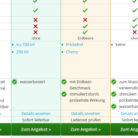
ohne
Erdbeere
ohn
•
•
•
4 x 100 ml
Prickelnd
keine
•
•
250 ml
Cherry
eit
wasserbasiert
mit Erdbeer-
zum Mass
Geschmack
verwendb
nal
stimuliert durch
stimuliert
prickelnde Wirkung
prickelnd
nd
wasserbas
tibel
n
Details ansehen
Details ansehen
Details 
r
Sofort lieferbar
Lieferzeit prüfen
Sofort li
»
Zum Angebot »
Zum Angebot »
Zum Ang