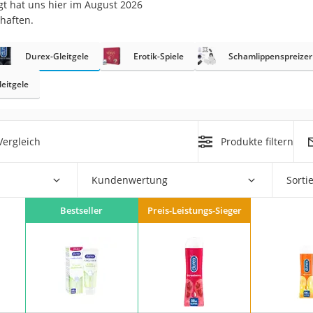
gt hat uns hier im August 2026
haften.
at
Durex-Gleitgele
Erotik-Spiele
Schamlippenspreizer
rät
leitgele
e
ner
ergleich
Produkte filtern
Zahnbürste
Kundenwertung
Sorti
d
Bestseller
Preis-Leistungs-Sieger