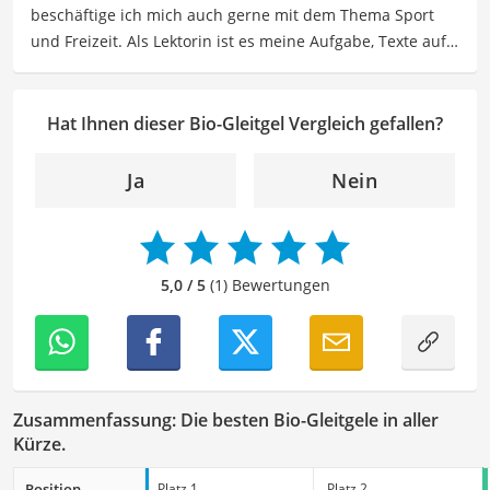
beschäftige ich mich auch gerne mit dem Thema Sport
Der Bio-Gleitgel-Vergleich ist aus unserer Sicht besonders
und Freizeit. Als Lektorin ist es meine Aufgabe, Texte auf
empfehlenswert für
Umweltbewusste
.
ihre inhaltliche Richtigkeit, sprachliche Präzision und
Lesbarkeit zu überprüfen. Mein Ziel ist es, unseren
Autoren dabei zu helfen, ihre Botschaften klar und
Hat Ihnen dieser Bio-Gleitgel Vergleich gefallen?
effektiv zu kommunizieren. Durch meine Leidenschaft für
das geschriebene Wort und meine breitgefächerten
Ja
Nein
Interessen, bringe ich frische Perspektiven sowie neue
Ideen in den Lektoratsprozess ein, um sicherzustellen,
dass die Texte sowohl qualitativ hochwertig als auch
ansprechend sind.
5,0 / 5
(1) Bewertungen
Zusammenfassung: Die besten Bio-Gleitgele in aller
Kürze.
Position
Platz 1
Platz 2