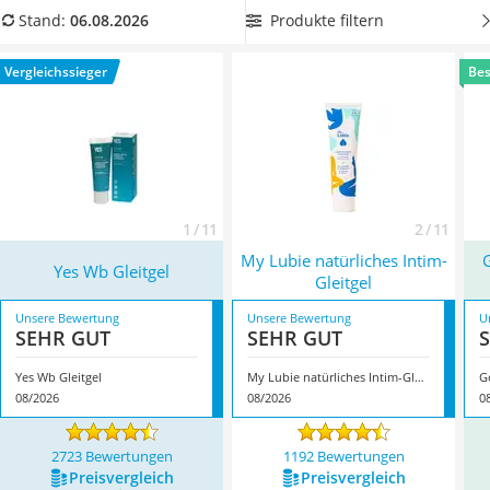
Philips-Sonicare-Zahnbürste
von Kondomen.
Wählen Sie jetzt aus unserer
Produkte filtern
Stand:
06.08.2026
Schildkrötenhaus
Vergleichstabelle ein
besonders gleitfähiges Bio-Gleitgel
, um
Mineralfutter Pferd
intensive und gefühlvolle Momente zu erleben. Überzeugt
Vergleichssieger
Bes
Massagegerät
hat uns hier im August 2026 besonders das Modell
Yes Wb
Service
Gleitgel
*
mit seinen Eigenschaften.
1 / 11
2 / 11
My Lubie natürliches Intim-
Yes Wb Gleitgel
Gleitgel
Unsere Bewertung
Unsere Bewertung
U
SEHR GUT
SEHR GUT
Yes Wb Gleitgel
My Lubie natürliches Intim-Gleitgel
G
08/2026
08/2026
0
2723 Bewertungen
1192 Bewertungen
Preis­vergleich
Preis­vergleich