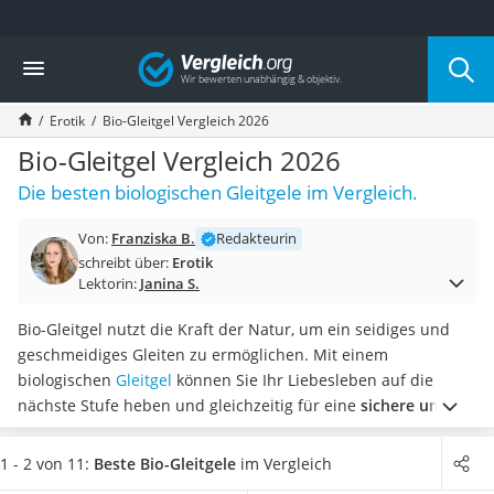
Die beliebtesten Vergleiche nach Kategorie
Vergleich
Drogerie
Inhalator
Erotik
Bio-Gleitgel Vergleich 2026
Haarschneider
Rollator
Bio-Gleitgel Vergleich 2026
Braun Rasierer
Die besten biologischen Gleitgele im Vergleich.
Katzenklappe (Chip)
Rasierer
Von:
Franziska B.
Redakteurin
Masturbator
schreibt über:
Erotik
Massagepistole
Lektorin:
Janina S.
Epilierer
Reisehaartrockner
Bio-Gleitgel nutzt die Kraft der Natur, um ein seidiges und
Eiweißpulver
geschmeidiges Gleiten zu ermöglichen. Mit einem
Magnesiumpräparat
biologischen
Gleitgel
können Sie Ihr Liebesleben auf die
Katzenklappe
nächste Stufe heben und gleichzeitig für eine
sichere und
Nackenmassagegerät
schonende Anwendung
sorgen. Erleben Sie jetzt das
Zeckenschutz Katze
ultimative Vergnügen mit Bio-Gleitgel! Diversen Online-Tests
1 - 2 von 11:
Beste Bio-Gleitgele
im Vergleich
leichter Haartrockner
zufolge eignen sich die Gleitgele auch bei der Verwendung