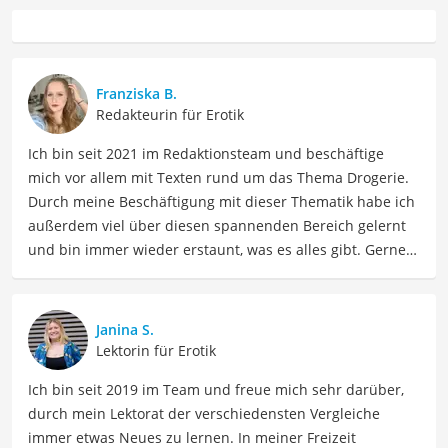
Franziska B.
Redakteurin für Erotik
Ich bin seit 2021 im Redaktionsteam und beschäftige
mich vor allem mit Texten rund um das Thema Drogerie.
Durch meine Beschäftigung mit dieser Thematik habe ich
außerdem viel über diesen spannenden Bereich gelernt
und bin immer wieder erstaunt, was es alles gibt. Gerne
lasse ich Sie an meinen Erfahrungen teilhaben. Als
Fachautorin für Drogerieprodukte teile ich mein Wissen
über Beauty- sowie Pflegeprodukte, Gesundheitsartikel,
Janina S.
Haushaltswaren und vieles mehr. Meine Beiträge
Lektorin für Erotik
umfassen Produktvergleiche, Tipps, Trends und
Ich bin seit 2019 im Team und freue mich sehr darüber,
Empfehlungen, um Lesern dabei zu helfen, die besten
durch mein Lektorat der verschiedensten Vergleiche
Produkte für ihre Bedürfnisse zu finden sowie sowohl ihre
immer etwas Neues zu lernen. In meiner Freizeit
Schönheits- als auch Pflegeroutine zu optimieren.