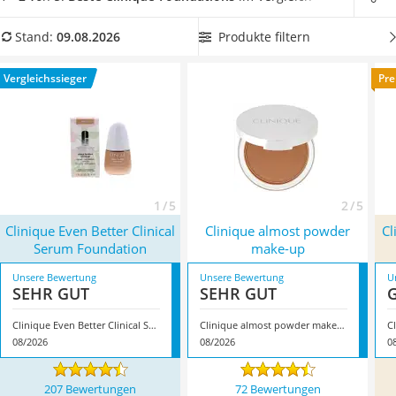
Philips-Sonicare-Zahnbürste
Vergleichstabelle, welche über einen Lichtschutzfaktor
Schildkrötenhaus
verfügt, um
Ihre Haut gleichzeitig vor schädlichen UV-
Produkte filtern
Stand:
09.08.2026
Mineralfutter Pferd
Strahlen zu schützen
. Überzeugt hat uns hier im August 2026
Massagegerät
besonders das Modell
Clinique Even Better Clinical Serum
Vergleichssieger
Pre
Service
Foundation
*
mit seinen Eigenschaften.
1 / 5
2 / 5
Clinique Even Better Clinical
Clinique almost powder
Cl
Serum Foundation
make-up
Unsere Bewertung
Unsere Bewertung
U
SEHR GUT
SEHR GUT
Clinique Even Better Clinical Serum Foundation
Clinique almost powder make-up
08/2026
08/2026
0
207 Bewertungen
72 Bewertungen