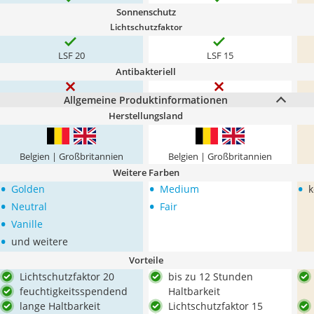
Sonnenschutz
Lichtschutzfaktor
LSF 20
LSF 15
Antibakteriell
Allgemeine Produktinformationen
Herstellungsland
Belgien | Großbritannien
Belgien | Großbritannien
Weitere Farben
•
•
•
Golden
Medium
k
•
•
Neutral
Fair
•
Vanille
•
und weitere
Vorteile
Lichtschutzfaktor 20
bis zu 12 Stunden
feuchtigkeitsspendend
Haltbarkeit
lange Haltbarkeit
Lichtschutzfaktor 15