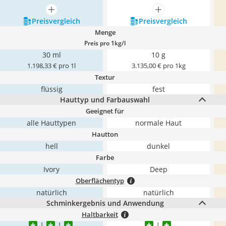
mehr anzeigen
mehr anzeigen
Preis­vergleich
Preis­vergleich
Menge
Preis pro 1kg/l
30 ml
10 g
1.198,33 € pro 1l
3.135,00 € pro 1kg
Textur
flüssig
fest
Hauttyp und Farbauswahl
Geeignet für
alle Hauttypen
normale Haut
Hautton
hell
dunkel
Farbe
Ivory
Deep
Oberflächentyp
natürlich
natürlich
Schminkergebnis und Anwendung
Haltbarkeit