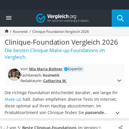
Die beliebtesten Vergleiche nach Kategorie
Vergleich
Drogerie
Inhalator
Kosmetik
Clinique-Foundation Vergleich 2026
Haarschneider
Rollator
Clinique-Foundation Vergleich 2026
Braun Rasierer
Die besten Clinique-Make-up-Foundations im
Katzenklappe (Chip)
Vergleich.
Rasierer
Masturbator
Von:
Mia Maria Büttner
Expertin
Massagepistole
Fachbereich:
Kosmetik
Epilierer
Redakteurin:
Catharina W.
Reisehaartrockner
Eiweißpulver
Die richtige Foundation entscheidet darüber, wie lange Ihr
Magnesiumpräparat
Make-up
hält. Daher empfehlen diverse Tests im Internet,
Katzenklappe
diese optimal auf Ihren Hauttyp abzustimmen. Im
Nackenmassagegerät
Produktsortiment von Clinique finden Sie
passende
Zeckenschutz Katze
Grundierungen für normale bis hin zu schnell fettender
leichter Haartrockner
Haut
.
Wählen Sie jetzt eine Clinique-Foundation aus unserer
1 - 2 von 5:
Beste Clinique-Foundations
im Vergleich