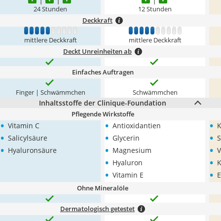
24 Stunden
12 Stunden
Deckkraft
1
2
3
4
5
6
7
8
9
10
1
2
3
4
5
6
7
8
9
10
mittlere Deckkraft
mittlere Deckkraft
Deckt Unreinheiten ab
Einfaches Auftragen
Finger | Schwämmchen
Schwämmchen
Inhaltsstoffe der Clinique-Foundation
Pflegende Wirkstoffe
•
•
•
Vitamin C
Antioxidantien
K
•
•
•
Salicylsäure
Glycerin
S
•
•
•
Hyaluronsäure
Magnesium
V
•
•
Hyaluron
K
•
•
Vitamin E
E
Ohne Mineralöle
Dermatologisch getestet