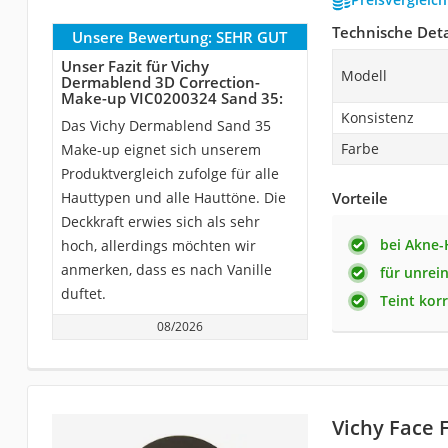
Technische Deta
Unsere Bewertung:
SEHR GUT
Unser Fazit für Vichy
Modell
Dermablend 3D Correction-
Make-up VIC0200324 Sand 35:
Konsistenz
Das Vichy Dermablend Sand 35
Farbe
Make-up eignet sich unserem
Produktvergleich zufolge für alle
Hauttypen und alle Hauttöne. Die
Vorteile
Deckkraft erwies sich als sehr
bei Akne-
hoch, allerdings möchten wir
anmerken, dass es nach Vanille
für unrei
duftet.
Teint kor
08/2026
Vichy Face 