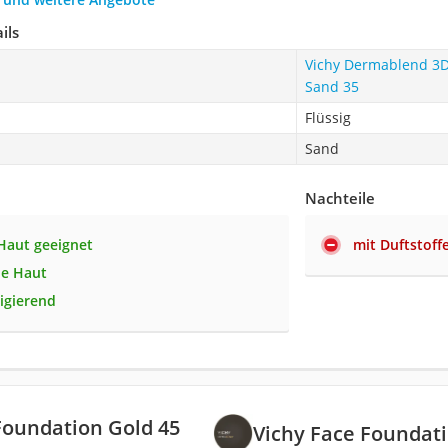
ils
Vichy Dermablend 3D
Sand 35
Flüssig
Sand
Nachteile
Haut geeignet
mit Duftstoff
ne Haut
rigierend
Foundation Gold 45
Vichy Face Foundati