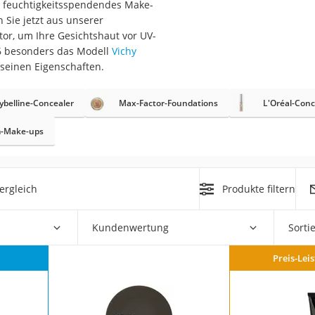
n feuchtigkeitsspendendes Make-
 Sie jetzt aus unserer
at
tor, um Ihre Gesichtshaut vor UV-
26 besonders das Modell
Vichy
 seinen Eigenschaften.
rät
e
belline-Concealer
Max-Factor-Foundations
L'Oréal-Conc
ner
-Make-ups
Zahnbürste
ergleich
Produkte filtern
d
Kundenwertung
Sorti
Preis-Lei