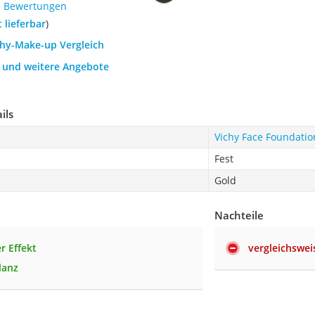
3 Bewertungen
t lieferbar
)
chy-Make-up Vergleich
h und weitere Angebote
ils
Vichy Face Foundatio
Fest
Gold
Nachteile
r Effekt
vergleichswe
lanz