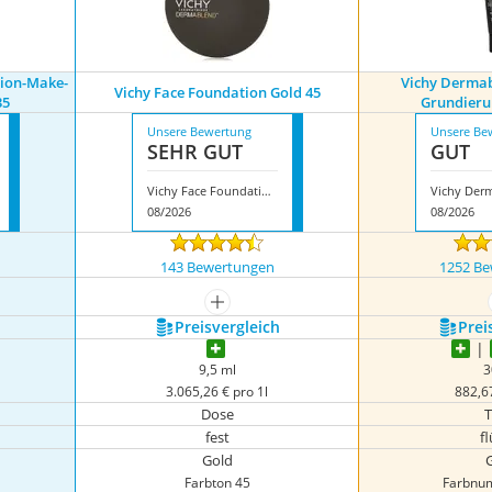
tion-Make-
Vichy Dermab
Vichy Face Foundation Gold 45
35
Grundieru
Unsere Bewertung
Unsere Be
SEHR GUT
GUT
Vichy Face Foundation Gold 45
08/2026
08/2026
143 Bewertungen
1252 B
igen
mehr anzeigen
Preis­vergleich
Prei
9,5 ml
3
3.065,26 € pro 1l
882,67
Dose
fest
fl
Gold
Farbton 45
Farbnu