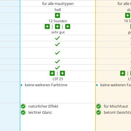
für alle Hauttypen
für all
hell
d
12 Stunden
16 
sehr gut
g
LSF 25
L
•
•
keine weiteren Farbtöne
keine weiteren F
natürlicher Effekt
für Mischhaut
leichter Glanz
betont Gesicht