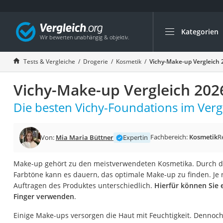
Kategorien
Die beliebtesten V
Drogerie
Tests & Vergleiche
Drogerie
Kosmetik
Vichy-Make-up Vergleich 
Inhalator
Vichy-Make-up Vergleich 202
Haarschneider
Rollator
Die besten Vichy-Foundations im Vergl
Braun Rasierer
Katzenklappe (Chi
Fachbereich:
Kosmetik
R
Von:
Mia Maria Büttner
Expertin
Rasierer
Make-up gehört zu den meistverwendeten Kosmetika. Durch di
Masturbator
Farbtöne kann es dauern, das optimale Make-up zu finden. Je 
Massagepistole
Auftragen des Produktes unterschiedlich.
Hierfür können Sie 
Finger verwenden
.
Epilierer
Reisehaartrockner
Einige Make-ups versorgen die Haut mit Feuchtigkeit. Dennoch