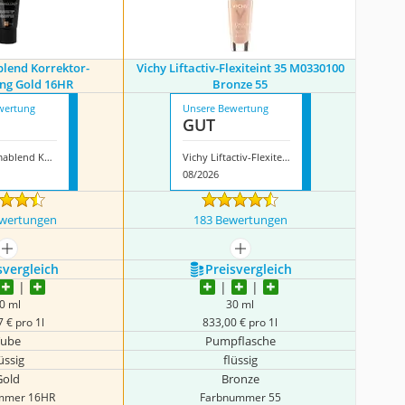
lend Korrektor-
Vichy Liftactiv-Flexiteint 35 M0330100
ng Gold 16HR
Bronze 55
wertung
Unsere Bewertung
GUT
Vichy Dermablend Korrektor-Grundierung Gold 16HR
Vichy Liftactiv-Flexiteint 35 M0330100 Bronze 55
08/2026
ewertungen
183 Bewertungen
mehr anzeigen
mehr anzeigen
s­vergleich
Preis­vergleich
0 ml
30 ml
 € pro 1l
833,00 € pro 1l
Tube
Pumpflasche
üssig
flüssig
Gold
Bronze
mmer 16HR
Farbnummer 55