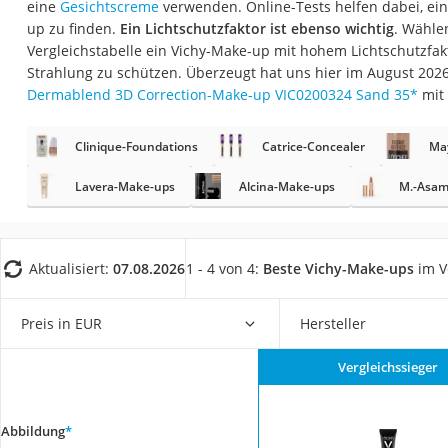
eine
Gesichtscreme
verwenden. Online-Tests helfen dabei, ei
Eiweißpulver
up zu finden.
Ein Lichtschutzfaktor ist ebenso wichtig
. Wählen
Magnesiumpräpar
Vergleichstabelle ein Vichy-Make-up mit hohem Lichtschutzfak
Strahlung zu schützen. Überzeugt hat uns hier im August 20
Katzenklappe
Dermablend 3D Correction-Make-up VIC0200324 Sand 35
*
mit
Nackenmassagege
Zeckenschutz Katz
Clinique-Foundations
Catrice-Concealer
May
leichter Haartrock
Lavera-Make-ups
Alcina-Make-ups
M.-Asam
Philips-Sonicare-
Schildkrötenhaus
Aktualisiert:
07.08.2026
1 - 4 von 4:
Beste Vichy-Make-ups
im V
Mineralfutter Pfer
Massagegerät
Preis in EUR
Hersteller
Service
Vergleichssieger
Abbildung
*