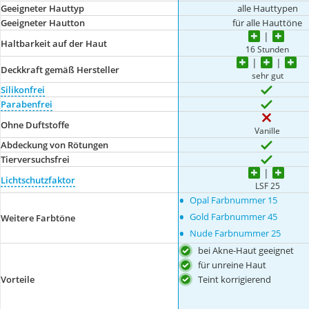
Geeigneter Hauttyp
alle Hauttypen
Geeigneter Hautton
für alle Hauttöne
Haltbarkeit auf der Haut
16 Stunden
Deckkraft gemäß Hersteller
sehr gut
Silikonfrei
Parabenfrei
Ohne Duftstoffe
Vanille
Abdeckung von Rötungen
Tierversuchsfrei
Lichtschutzfaktor
LSF 25
•
Opal Farbnummer 15
•
Gold Farbnummer 45
Weitere Farbtöne
•
Nude Farbnummer 25
bei Akne-Haut geeignet
für unreine Haut
Teint korrigierend
Vorteile