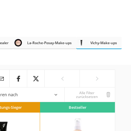
ealer
La-Roche-Posay-Make-ups
Vichy-Make-ups
Alle Filter
eren nach
zurücksetzen
stungs-Sieger
Bestseller