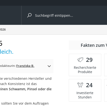
ergleiche nach Kategorie
2026
6
Fakten zum 
eich.
29
p)
edakteurin:
Franziska B.
Recherchierte
Produkte
e verschiedenen Hersteller und
24
nach Konsistenz ist das
einen Schwamm, Pinsel oder die
Investierte
Stunden
 sollten Sie vor dem Auftragen