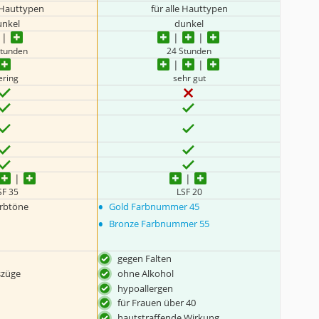
e Hauttypen
für alle Hauttypen
unkel
dunkel
Stunden
24 Stunden
ering
sehr gut
SF 35
LSF 20
•
arbtöne
Gold Farbnummer 45
•
Bronze Farbnummer 55
gegen Falten
szüge
ohne Alkohol
hypoallergen
für Frauen über 40
hautstraffende Wirkung