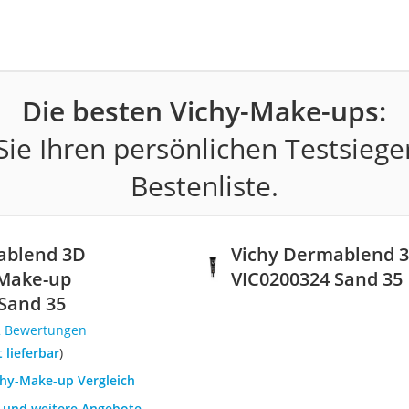
Die besten Vichy-Make-ups:
ie Ihren persönlichen Testsiege
Bestenliste.
ablend 3D
Vichy Dermablend 3
-Make-up
VIC0200324 Sand 35
Sand 35
2 Bewertungen
t lieferbar
)
chy-Make-up Vergleich
h und weitere Angebote