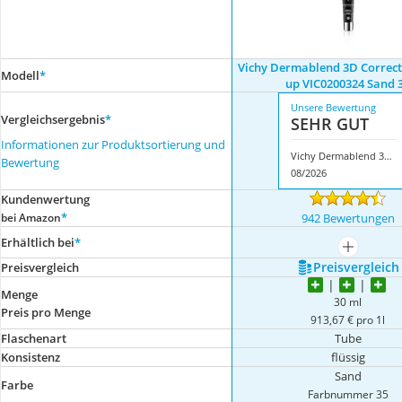
Vichy Dermablend 3D Correc
Modell
*
up VIC0200324 Sand 
Unsere Bewertung
Vergleichsergebnis
*
SEHR GUT
Informationen zur Produktsortierung und
Vichy Dermablend 3D Correction-Make-up VIC0200324 Sand 35
Bewertung
08/2026
Kundenwertung
*
bei Amazon
942 Bewertungen
Erhältlich bei
*
mehr anze
Preis­vergleich
Preis­vergleich
Menge
30 ml
Preis pro Menge
913,67 € pro 1l
Flaschenart
Tube
Konsistenz
flüssig
Sand
Farbe
Farbnummer 35