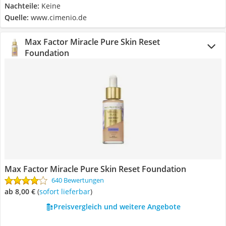
im Sommer, da sie leichte Unebenheiten überdeckt, ein
Nachteile:
Keine
frischen Glow abgibt und sich sehr angenehm auf der Haut
Quelle:
www.cimenio.de
anfühlt. Sie setzt sich nicht in den Poren ab und zwischen
trocknet die Haut nicht aus, außerdem ist sie durch den
Max Factor Miracle Pure Skin Reset
Pumpspender ideal zu dosieren
Foundation
Max Factor Miracle Pure Skin Reset Foundation
640 Bewertungen
ab 8,00 €
(
Sofort lieferbar
)
Preisvergleich und weitere Angebote