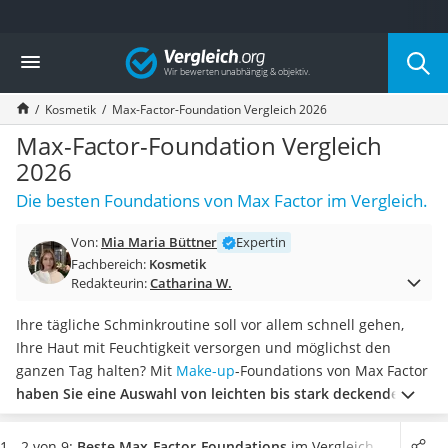
Die beliebtesten Vergleiche nach Kategorie
Vergleich
Drogerie
Inhalator
Kosmetik
Max-Factor-Foundation Vergleich 2026
Haarschneider
Rollator
Max-Factor-Foundation Vergleich
Braun Rasierer
2026
Katzenklappe (Chip)
Die besten Foundations von Max Factor im Vergleich.
Rasierer
Masturbator
Von:
Mia Maria Büttner
Expertin
Massagepistole
Fachbereich:
Kosmetik
Epilierer
Redakteurin:
Catharina W.
Reisehaartrockner
Eiweißpulver
Ihre tägliche Schminkroutine soll vor allem schnell gehen,
Magnesiumpräparat
Ihre Haut mit Feuchtigkeit versorgen und möglichst den
Katzenklappe
ganzen Tag halten? Mit
Make-up
-Foundations von Max Factor
Nackenmassagegerät
haben Sie eine Auswahl von leichten bis stark deckenden
Zeckenschutz Katze
Produkten
.
Wählen Sie jetzt aus unserer Vergleichstabelle
leichter Haartrockner
eine Max-Factor-Foundation mit integriertem
1 - 2 von 9:
Beste Max-Factor-Foundations
im Vergleich