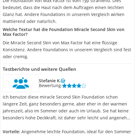
Die Foundation von Max Factor ist vom Typ strahlend. Dies
bedeutet, dass die Haut nach dem Auftragen einen leichten
Glanz hat. Andere Foundations in unserem Vergleich wirken
mattierend oder natürlich.
Welche Textur hat die Foundation Miracle Second Skin von
Max Factor?
Die Miracle Second Skin von Max Factor hat eine flüssige
Konsistenz. Andere Foundations in unserem Vergleich sind fest
oder cremig.
Testberichte und weitere Quellen
Stefanie K.
Bewertung:
Ich benutze diese miracle Second Skin Foundation schon
längere Zeit, ganz besonders gerne, aber eher in der warmen
Jahreszeit, also im Sommer oder auch im Urlaub. Sie hat keine
besonders hohe Deckkraft, ist daher sehr leicht und angenehm
zu tragen. Außerdem hat sie ein Lichtschutzfaktor 20, um die
Haut vor der Hautalterung zu schützen. Ich benutze sie gerne
Vorteile:
Angenehme leichte Foundation, ideal für den Sommer