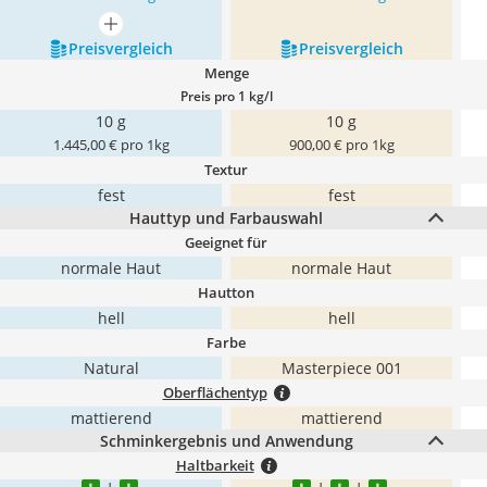
mehr anzeigen
Preis­vergleich
Preis­vergleich
Menge
Preis pro 1 kg/l
10 g
10 g
1.445,00 € pro 1kg
900,00 € pro 1kg
Textur
fest
fest
Hauttyp und Farbauswahl
Geeignet für
normale Haut
normale Haut
Hautton
hell
hell
Farbe
Natural
Masterpiece 001
Oberflächentyp
mattierend
mattierend
Schminkergebnis und Anwendung
Haltbarkeit