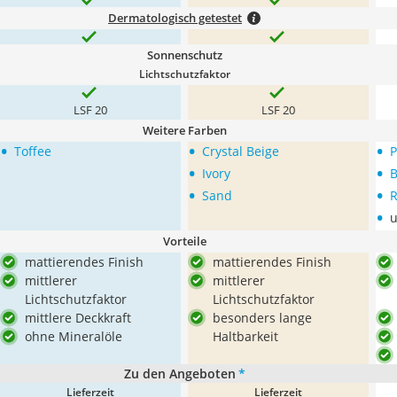
Dermatologisch getestet
Sonnenschutz
Lichtschutzfaktor
LSF 20
LSF 20
Weitere Farben
•
•
•
Toffee
Crystal Beige
P
•
•
Ivory
B
•
•
Sand
R
•
u
Vorteile
mattierendes Finish
mattierendes Finish
mittlerer
mittlerer
Lichtschutzfaktor
Lichtschutzfaktor
mittlere Deckkraft
besonders lange
ohne Mineralöle
Haltbarkeit
Zu den Angeboten
*
Lieferzeit
Lieferzeit