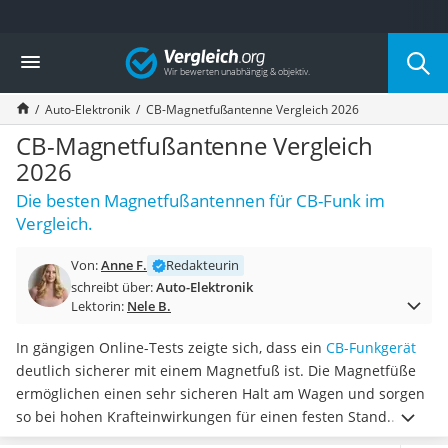
Die beliebtesten Vergleiche nach Kategorie
Vergleich
Auto & Motor
Fahrradträger-Anhängerkupplung (4 Fahrräder)
Auto-Elektronik
CB-Magnetfußantenne Vergleich 2026
Fahrradträger
Fahrradträger (Anhängerkupplung)
CB-Magnetfußantenne Vergleich
Fahrradträger 3 Fahrräder
2026
Benzinkanister (20 l)
Die besten Magnetfußantennen für CB-Funk im
Dashcam
Vergleich.
Fahrradträger E-Bike
Benzinkanister
Von:
Anne F.
Redakteurin
Marderschreck
schreibt über:
Auto-Elektronik
Wagenheber 3t
Lektorin:
Nele B.
AGM-Batterie Wohnmobil
Thule-Fahrradträger
In gängigen Online-Tests zeigte sich, dass ein
CB-Funkgerät
FM-Transmitter
deutlich sicherer mit einem Magnetfuß ist. Die Magnetfüße
Sommerreifen 205/55 R16
ermöglichen einen sehr sicheren Halt am Wagen und sorgen
Autobatterie-Ladegerät
so bei hohen Krafteinwirkungen für einen festen Stand.
Starthilfe mit Kompressor
Besonders wichtig bei den CB-Magnetfußantennen ist die