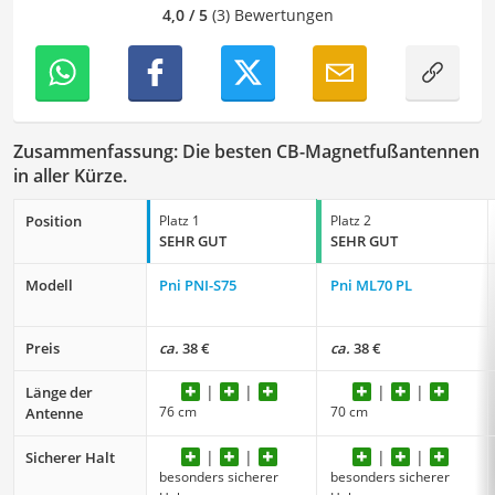
unsere Vergleiche ansprechend, verständlich sowie
4,0 / 5
(3) Bewertungen
fehlerfrei sind.
Zusammenfassung: Die besten CB-Magnetfußantennen
in aller Kürze.
Position
Platz 1
Platz 2
SEHR GUT
SEHR GUT
Modell
Pni PNI-S75
Pni ML70 PL
Preis
ca.
38 €
ca.
38 €
Länge der
76 cm
70 cm
Antenne
Sicherer Halt
besonders sicherer
besonders sicherer