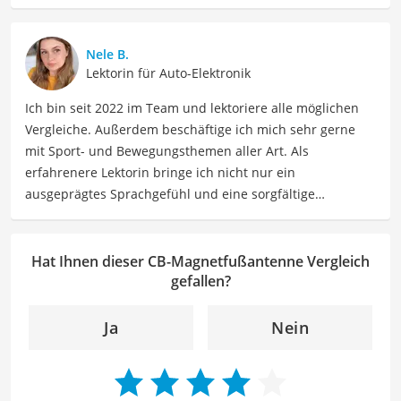
Automobil. Als Fachautorin für den Bereich Auto teile ich
mein Wissen über verschiedene Automarken, Modelle,
Fahrzeugtechnologien und Autotrends. Meine Beiträge
Nele B.
umfassen detaillierte Fahrzeugvergleiche,
Lektorin für Auto-Elektronik
Fahrzeugwartungstipps, Kaufberatungen und Neuigkeiten
Ich bin seit 2022 im Team und lektoriere alle möglichen
aus der Automobilindustrie.
Vergleiche. Außerdem beschäftige ich mich sehr gerne
Der CB-Magnetfußantenne-Vergleich ist aus unserer Sicht
mit Sport- und Bewegungsthemen aller Art. Als
besonders empfehlenswert für
Autofahrer
.
erfahrenere Lektorin bringe ich nicht nur ein
ausgeprägtes Sprachgefühl und eine sorgfältige
Arbeitsweise mit, sondern auch mein Interesse an
sportlichen Aktivitäten. Durch meine Tätigkeit als Lektorin
kann ich dazu beitragen, Texte inhaltlich präzise, gut
Hat Ihnen dieser CB-Magnetfußantenne Vergleich
strukturiert und sprachlich einwandfrei zu gestalten.
gefallen?
Mein Ziel ist es, unsere Inhalte auf ihre inhaltliche
Kohärenz, logische Schlüssigkeit und stilistische Qualität
Ja
Nein
zu überprüfen sowie gegebenenfalls zu verbessern. Mit
meinem Hintergrund im Bereich Sport und meiner Liebe
zur geschriebenen Sprache trage ich dazu bei, dass