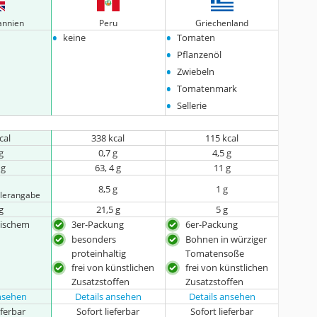
annien
Peru
Griechenland
•
•
keine
Tomaten
•
Pflanzenöl
•
Zwiebeln
•
Tomatenmark
•
Sellerie
cal
338 kcal
115 kcal
g
0,7 g
4,5 g
 g
63, 4 g
11 g
8,5 g
1 g
llerangabe
g
21,5 g
5 g
gischem
3er-Packung
6er-Packung
besonders
Bohnen in würziger
proteinhaltig
Tomatensoße
frei von künstlichen
frei von künstlichen
Zusatzstoffen
Zusatzstoffen
ansehen
Details ansehen
Details ansehen
eferbar
Sofort lieferbar
Sofort lieferbar