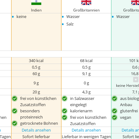
Indien
Großbritannien
Großbrit
•
•
•
keine
Wasser
Wasser
•
Salz
340 kcal
68 kcal
101 k
0,5 g
0,5 g
0,6 
60 g
9,1 g
16,8
9 g
0 g
keine Herste
20 g
4,3 g
7,1 
frei von künstlichen
in Salzwasser
aus biolo
Zusatzstoffen
eingelegt
Anbau
besonders
kalorienarm
glutenfrei
proteinreich
chen
frei von künstlichen
vegan
getrocknete Bohnen
Zusatzstoffen
n
Details ansehen
Details ansehen
Details 
 Tagen
Sofort lieferbar
Lieferbar in wenigen Tagen
Sofort li