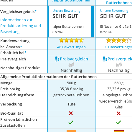
Modell
*
Jalpur Butterbohnen
Butterbohnen
Unsere Bewertung
Unsere Bewertung
Vergleichsergebnis
*
SEHR GUT
SEHR GUT
Informationen zur
Produktsortierung und
Jalpur Butterbohnen
El Navar
Bewertung
07/2026
07/2026
Kundenwertung
*
bei Amazon
46 Bewertungen
10 Bewertunge
Erhältlich bei
*
Preis­vergleich
Preis­verglei
Preis­vergleich
Nachhaltiges Produkt
Nachhaltig
Nachhaltig
Allgemeine Produktinformationen der Butterbohnen
Menge
500 g
660 g
Preis pro kg
35,38 € pro kg
33,32 € pro kg
Darreichungsform
getrocknete Bohnen
eingelegte Bohn
wiederverschließb
Verpackung
Tüte
Glas
Bio-Qualität
Frei von künstlichen
Zusatzstoffen