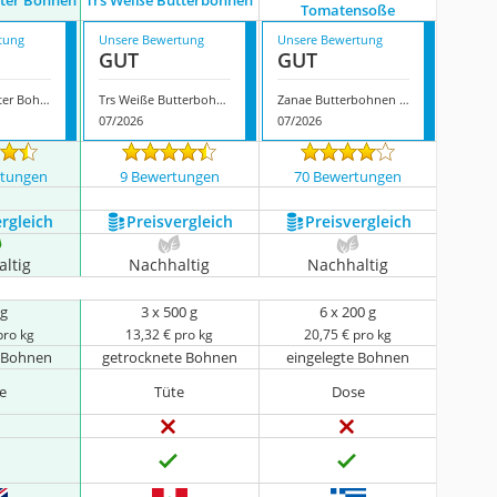
tter Bohnen
Trs Weiße Butterbohnen
Tomatensoße
tung
Unsere Bewertung
Unsere Bewertung
GUT
GUT
Biona Bio Butter Bohnen
Trs Weiße Butterbohnen
Zanae Butterbohnen in Tomatensoße
07/2026
07/2026
rtungen
9 Bewertungen
70 Bewertungen
ergleich
Preis­vergleich
Preis­vergleich
ltig
Nachhaltig
Nachhaltig
 g
3 x 500 g
6 x 200 g
pro kg
13,32 € pro kg
20,75 € pro kg
e Bohnen
getrocknete Bohnen
eingelegte Bohnen
e
Tüte
Dose