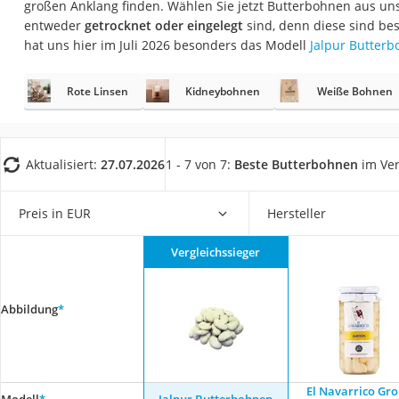
großen Anklang finden. Wählen Sie jetzt Butterbohnen aus unse
Gemüsebrühe
entweder
getrocknet oder eingelegt
sind, denn diese sind be
Eiskaffee-Pulver
hat uns hier im Juli 2026 besonders das Modell
Jalpur Butter
Irischer Whiskey
Rote Linsen
Kidneybohnen
Weiße Bohnen
Grapefruitkernext
Matcha-Set
Sojasauce
Aktualisiert:
27.07.2026
1 - 7 von 7:
Beste Butterbohnen
im Ver
MCT-Öl
Trüffelöl
Preis in EUR
Hersteller
Erythrit
Vergleichssieger
Müsli ohne Zucker
Service
Abbildung
*
El Navarrico Gr