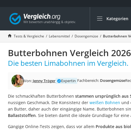
Kategorien
Die beliebtesten V
Lebensmittel
Tests & Vergleiche
Lebensmittel
Dosengemüse
Butterbohnen Ve
Schwarzkümmelöl
Butterbohnen Vergleich 2026
Knäckebrot
Schwarzkümmelöl-
Die besten Limabohnen im Vergleich.
Manukahonig
Eiklar
Fachbereich:
Dosengemüse
Re
Von:
Jenny Tröger
Expertin
Astronautenkost
Die schmackhaften Butterbohnen
stammen ursprünglich aus
Balsamico-Essig
nussigen Geschmack. Die Konsistenz der
weißen Bohnen
und 
Schwarzkümmelöl 
an Butter, daher auch der eingängige Name. Butterbohnen si
Ballaststoffen
. Sie bieten damit die ideale Grundlage für ei
Sardinen
Honig
Gängige Online-Tests zeigen, dass vor allem
Produkte aus bi