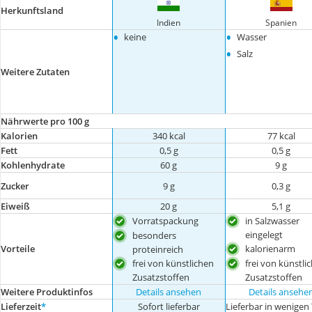
Herkunftsland
Indien
Spanien
•
•
keine
Wasser
•
Salz
Weitere Zutaten
Nährwerte pro 100 g
Kalorien
340 kcal
77 kcal
Fett
0,5 g
0,5 g
Kohlenhydrate
60 g
9 g
Zucker
9 g
0,3 g
Eiweiß
20 g
5,1 g
Vorratspackung
in Salzwasser
eingelegt
besonders
kalorienarm
Vorteile
proteinreich
frei von künstlichen
frei von künstli
Zusatzstoffen
Zusatzstoffen
Weitere Produktinfos
Details ansehen
Details ansehe
Lieferzeit
*
Sofort lieferbar
Lieferbar in wenigen