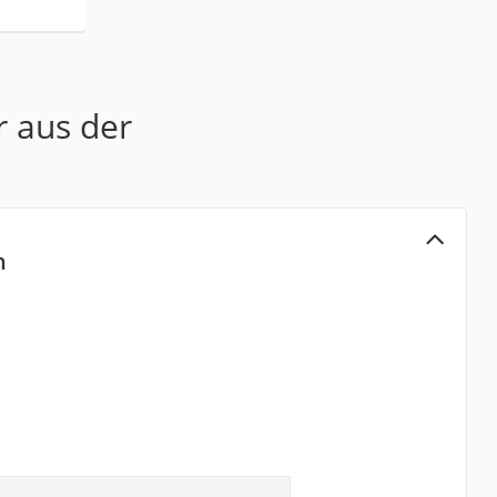
r aus der
n