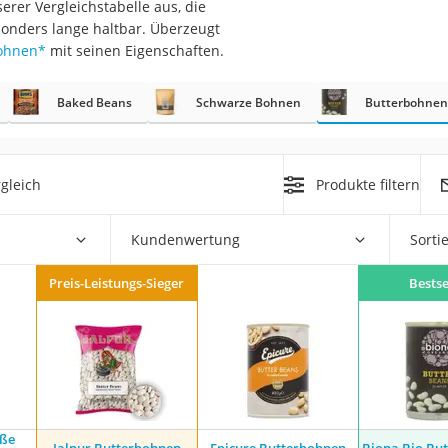
rer Vergleichstabelle aus, die
sonders lange haltbar. Überzeugt
bohnen
*
mit seinen Eigenschaften.
Baked Beans
Schwarze Bohnen
Butterbohnen
rakt
gleich
Produkte filtern
Kundenwertung
Sorti
Preis-Leistungs-Sieger
Bestse
zusatz
oße