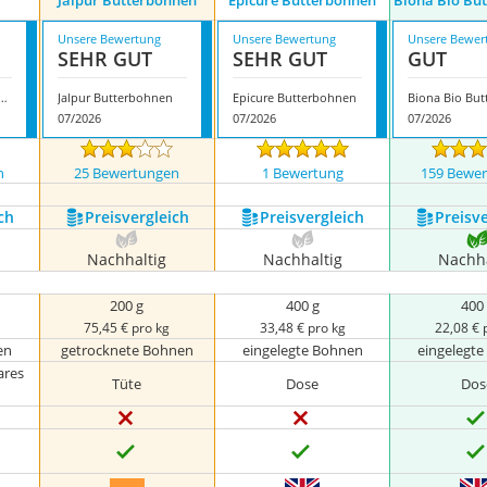
Jalpur Butterbohnen
Epicure Butterbohnen
Biona Bio Bu
Unsere Bewertung
Unsere Bewertung
Unsere Bewer
SEHR GUT
SEHR GUT
GUT
rico Große Butterbohnen
Jalpur Butterbohnen
Epicure Butterbohnen
07/2026
07/2026
07/2026
n
25 Bewertungen
1 Bewertung
159 Bewe
ch
Preis­vergleich
Preis­vergleich
Preis­v
Nachhaltig
Nachhaltig
Nachha
200 g
400 g
400
75,45 € pro kg
33,48 € pro kg
22,08 € 
en
getrocknete Bohnen
eingelegte Bohnen
eingelegt
ares
Tüte
Dose
Dos