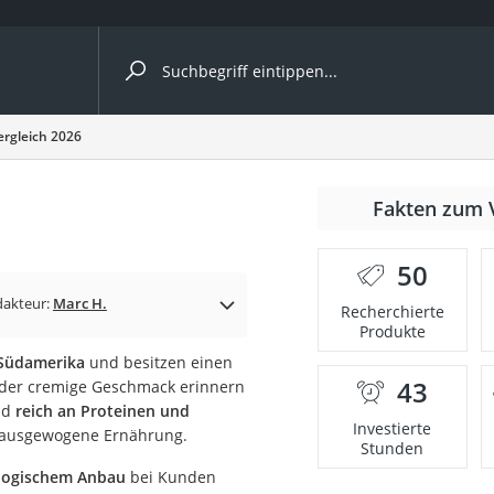
ergleiche nach Kategorie
rgleich 2026
Fakten zum 
Kapseln
50
dakteur:
Marc H.
Recherchierte
Produkte
 Südamerika
und besitzen einen
43
der cremige Geschmack erinnern
bio
nd
reich an Proteinen und
Investierte
ne ausgewogene Ernährung.
Stunden
ologischem Anbau
bei Kunden