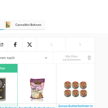
Cannellini-Bohnen
Alle Filter
eren nach
zurücksetzen
ller
Zanae Butterbohnen in