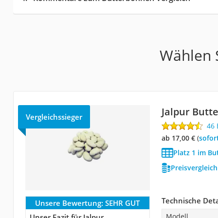
Wählen S
Jalpur But
Vergleichssieger
46
ab 17,00 €
(
Sofor
Platz 1 im B
Preisvergleic
Technische Deta
Unsere Bewertung:
SEHR GUT
Modell
Unser Fazit für Jalpur