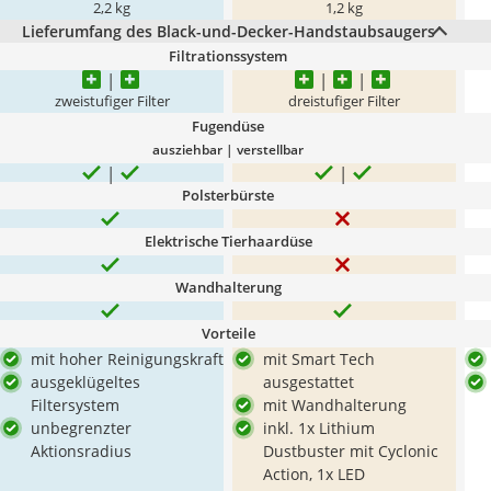
2,2 kg
1,2 kg
Lieferumfang des Black-und-Decker-Handstaubsaugers
Filtrationssystem
zweistufiger Filter
dreistufiger Filter
Fugendüse
ausziehbar | verstellbar
Polsterbürste
Elektrische Tierhaardüse
Wandhalterung
Vorteile
mit hoher Reinigungskraft
mit Smart Tech
ausgeklügeltes
ausgestattet
Filtersystem
mit Wandhalterung
unbegrenzter
inkl. 1x Lithium
Aktionsradius
Dustbuster mit Cyclonic
Action, 1x LED