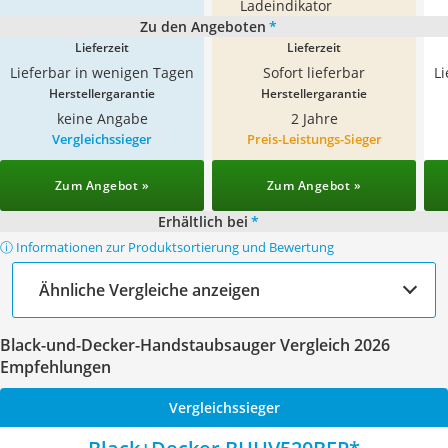
Ladeindikator
Zu den Angeboten
*
Lieferzeit
Lieferzeit
Lieferbar in wenigen Tagen
Sofort lieferbar
L
Herstellergarantie
Herstellergarantie
keine Angabe
2 Jahre
Vergleichssieger
Preis-Leistungs-Sieger
Zum Angebot »
Zum Angebot »
Erhältlich bei
*
ⓘ Informationen zur Produktsortierung und Bewertung
Ähnliche Vergleiche anzeigen
Black-und-Decker-Handstaubsauger Vergleich 2026
Empfehlungen
Vergleichssieger