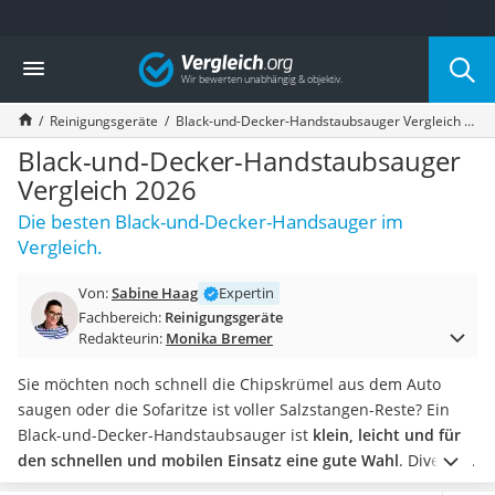
Die beliebtesten Vergleiche nach Kategorie
Vergleich
Haushalt
Wassersprudler
Reinigungsgeräte
Black-und-Decker-Handstaubsauger Vergleich 2026
Zentralstaubsauger
Brotbackautomat
Black-und-Decker-Handstaubsauger
Wischroboter
Vergleich 2026
Wäschespinne
Die besten Black-und-Decker-Handsauger im
Industriestaubsauger
Vergleich.
Spülmaschinentabs
Akku-Staubsauger
Von:
Sabine Haag
Expertin
Eierkocher
Fachbereich:
Reinigungsgeräte
AEG-Waschmaschine
Redakteurin:
Monika Bremer
Saug-Wisch-Roboter
Handstaubsauger
Sie möchten noch schnell die Chipskrümel aus dem Auto
Milchaufschäumer
saugen oder die Sofaritze ist voller Salzstangen-Reste? Ein
Kondenstrockner
Black-und-Decker-Handstaubsauger ist
klein, leicht und für
Reiskocher
den schnellen und mobilen Einsatz eine gute Wahl
.
Diverse
Heißwasserspender
Online-Tests von Black-und-Decker-Handstaubsaugern sind