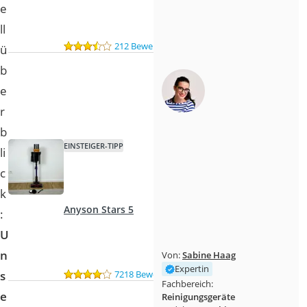
e
ll
212 Bewertungen
ü
b
e
r
b
EINSTEIGER-TIPP
li
c
k
Anyson Stars 5
:
U
n
Von:
Sabine Haag
Expertin
7218 Bewertungen
s
Fachbereich:
e
Reinigungsgeräte