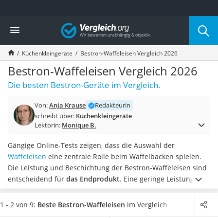
Die beliebtesten Vergleiche nach Kategorie
Vergleich
Haushalt
Wassersprudler
Küchenkleingeräte
Bestron-Waffeleisen Vergleich 2026
Zentralstaubsauger
Brotbackautomat
Bestron-Waffeleisen Vergleich 2026
Wischroboter
Die besten Bestron-Geräte im Vergleich.
Wäschespinne
Industriestaubsauger
Von:
Anja Krause
Redakteurin
Spülmaschinentabs
schreibt über:
Küchenkleingeräte
Akku-Staubsauger
Lektorin:
Monique B.
Eierkocher
AEG-Waschmaschine
Gängige Online-Tests zeigen, dass die Auswahl der
Saug-Wisch-Roboter
Waffeleisen
eine zentrale Rolle beim Waffelbacken spielen.
Handstaubsauger
Die Leistung und Beschichtung der Bestron-Waffeleisen sind
Milchaufschäumer
entscheidend für
das Endprodukt
. Eine geringe Leistung
Kondenstrockner
kann je nach Größe des Geräts zu langen Wartezeiten führen.
Reiskocher
Auch die Beschichtung kann Einfluss auf die Zufriedenheit
1 - 2 von 9:
Beste Bestron-Waffeleisen
im Vergleich
Heißwasserspender
haben. So kann ein nicht beschichtetes Waffeleisen zu