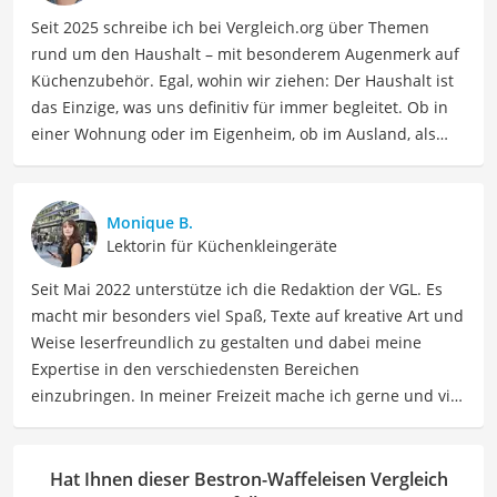
Seit 2025 schreibe ich bei Vergleich.org über Themen
rund um den Haushalt – mit besonderem Augenmerk auf
Küchenzubehör. Egal, wohin wir ziehen: Der Haushalt ist
das Einzige, was uns definitiv für immer begleitet. Ob in
einer Wohnung oder im Eigenheim, ob im Ausland, als
Single, in der WG oder mit Familie – ich habe viele Wohn-
und Lebensformen selbst erlebt. Genau aus dieser
Erfahrung heraus berichte ich über Produkte und
Monique B.
Lösungen, die den Alltag erleichtern und praktische
Lektorin für Küchenkleingeräte
Helfer für Küche und Haushalt bieten.
Seit Mai 2022 unterstütze ich die Redaktion der VGL. Es
Der Bestron-Waffeleisen-Vergleich ist aus unserer Sicht
macht mir besonders viel Spaß, Texte auf kreative Art und
besonders empfehlenswert für
Waffel-Liebhaber
.
Weise leserfreundlich zu gestalten und dabei meine
Expertise in den verschiedensten Bereichen
einzubringen. In meiner Freizeit mache ich gerne und viel
Sport und probiere dabei immer wieder neue Sportarten
aus. Als Lektorin liegt mein Fokus darauf, Texte auf ihre
Klarheit, Verständlichkeit und stilistische Korrektheit zu
Hat Ihnen dieser Bestron-Waffeleisen Vergleich