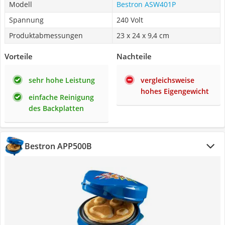
Modell
Bestron ASW401P
Spannung
240 Volt
Produktabmessungen
23 x 24 x 9,4 cm
Vorteile
Nachteile
sehr hohe Leistung
vergleichsweise
hohes Eigengewicht
einfache Reinigung
des Backplatten
Bestron APP500B