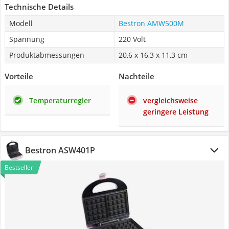
Technische Details
Modell
Bestron AMW500M
Spannung
‎220 Volt
Produktabmessungen
20,6 x 16,3 x 11,3 cm
Vorteile
Nachteile
Temperaturregler
vergleichsweise
geringere Leistung
Bestron ASW401P
Bestseller