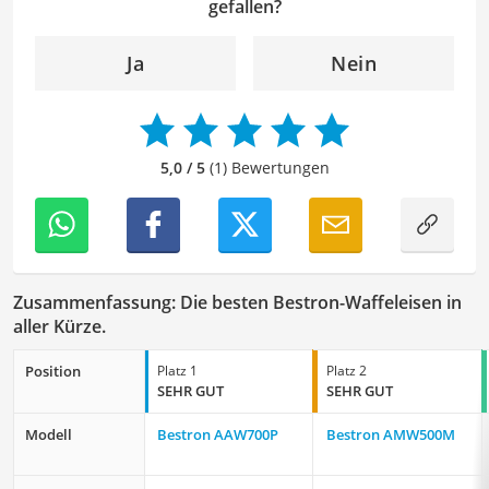
überprüfen. Mein Ziel ist es dabei, die Qualität und den
gefallen?
Ausdruck der Texte zu verbessern, um Ihnen eine
angenehme Leseerfahrung zu bieten. Durch meine
Ja
Nein
langjährige Erfahrung als Lektorin will ich vor allem dazu
beitragen, dass die Inhalte unserer Redaktion optimal
präsentiert werden und ihre volle Wirkung entfalten.
5,0 / 5
(1) Bewertungen
Zusammenfassung: Die besten Bestron-Waffeleisen in
aller Kürze.
Position
Platz 1
Platz 2
SEHR GUT
SEHR GUT
Modell
Bestron AAW700P
Bestron AMW500M