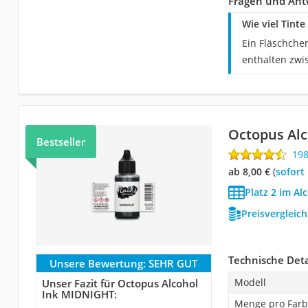
Fragen und Antw
Wie viel Tinte
Ein Fläschchen
enthalten zwi
Octopus Al
Bestseller
19
ab 8,00 €
(
Sofort
Platz 2 im Al
Preisvergleic
Technische Deta
Unsere Bewertung:
SEHR GUT
Modell
Unser Fazit für Octopus Alcohol
Ink MIDNIGHT:
Menge pro Far