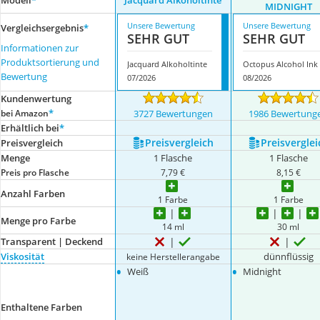
Modell
*
Jacquard Alkoholtinte
MIDNIGHT
Unsere Bewertung
Unsere Bewertung
Vergleichsergebnis
*
SEHR GUT
SEHR GUT
Informationen zur
Produktsortierung und
Jacquard Alkoholtinte
O
Bewertung
07/2026
08/2026
Kundenwertung
*
bei Amazon
3727 Bewertungen
1986 Bewertung
Erhältlich bei
*
Preis­vergleich
Preis­verglei
Preis­vergleich
Menge
1 Flasche
1 Flasche
Preis pro Flasche
7,79 €
8,15 €
Anzahl Farben
1 Farbe
1 Farbe
Menge pro Farbe
14 ml
30 ml
Transparent | Deckend
Viskosität
dünnflüssig
keine Herstellerangabe
•
•
Weiß
Midnight
Enthaltene Farben