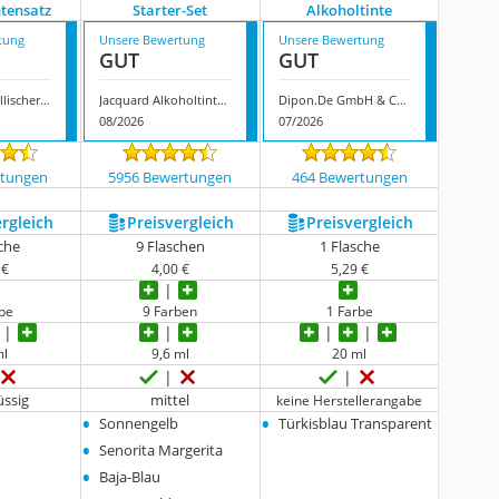
ntensatz
Starter-Set
Alkoholtinte
tung
Unsere Bewertung
Unsere Bewertung
GUT
GUT
Octopus Metallischer Alkoholtintensatz
Jacquard Alkoholtinte-Starter-Set
Dipon.De GmbH & Co. Kg Alkoholtinte
08/2026
07/2026
rtungen
5956 Bewertungen
464 Bewertungen
ergleich
Preis­vergleich
Preis­vergleich
sche
9 Flaschen
1 Flasche
 €
4,00 €
5,29 €
rbe
9 Farben
1 Farbe
ml
9,6 ml
20 ml
üssig
mittel
keine Herstellerangabe
•
•
Sonnengelb
Türkisblau Transparent
•
Senorita Margerita
•
r
Baja-Blau