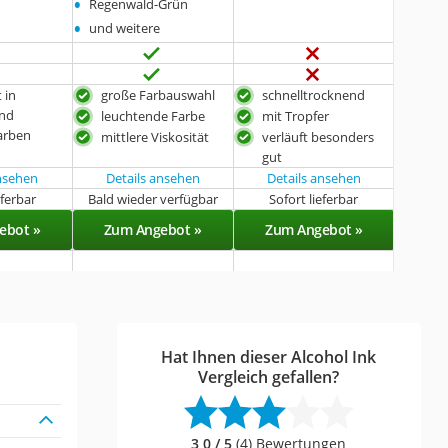
•
Regenwald-Grün
•
und weitere
 in
große Farbauswahl
schnelltrocknend
and
leuchtende Farbe
mit Tropfer
Farben
mittlere Viskosität
verläuft besonders
gut
ansehen
Details ansehen
Details ansehen
eferbar
Bald wieder verfügbar
Sofort lieferbar
ebot »
Zum Angebot »
Zum Angebot »
Hat Ihnen dieser Alcohol Ink
Vergleich gefallen?
3,0 / 5
(4) Bewertungen