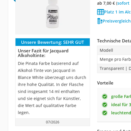
ab 7,00 €
(
Sofort
Platz 1 im Al
Preisvergleic
Technische Deta
Unsere Bewertung:
SEHR GUT
Modell
Unser Fazit für Jacquard
Alkoholtinte:
Menge pro Far
Die Pinata Farbe basierend auf
Transparent | 
Alkohol-Tinte von Jacquard in
Blance White überzeugt uns durch
Vorteile
ihre hohe Qualität. In der Flasche
sind insgesamt 14 ml enthalten
große Fa
und sie eignet sich für Künstler,
ideal für 
die Wert auf qualitative Farbe
legen.
leuchtend
07/2026