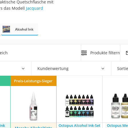
aktische Quetschflasche mit
erren
rs das Modell
Jacquard
llen
Alcohol Ink
eich
Produkte filtern
r
Kundenwertung
Sorti
rren
Preis-Leistungs-Sieger
eiten
Ink
Octopus Alcohol Ink-Set
Octopus Met