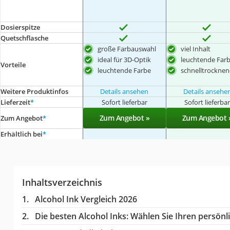
Dosierspitze
Quetschflasche
große Farbauswahl
viel Inhalt
ideal für 3D-Optik
leuchtende Far
Vorteile
leuchtende Farbe
schnelltrockne
Weitere Produktinfos
Details ansehen
Details ansehe
Lieferzeit
*
Sofort lieferbar
Sofort lieferba
Zum Angebot »
Zum Angebot 
Zum Angebot
*
Erhältlich bei
*
Inhaltsverzeichnis
Alcohol Ink Vergleich 2026
Die besten Alcohol Inks:
Wählen Sie Ihren persönli