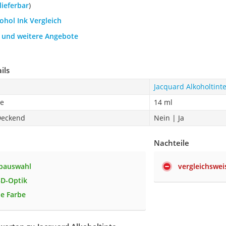
 lieferbar
)
cohol Ink Vergleich
h und weitere Angebote
ils
Jacquard Alkoholtint
be
14 ml
Deckend
Nein | Ja
Nachteile
rbauswahl
vergleichswei
3D-Optik
e Farbe