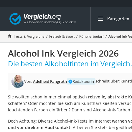
Kategorien
Die beliebtesten V
Freizeit & Sport
Tests & Vergleiche
Freizeit & Sport
Künstlerbedarf
Alcohol Ink V
Gartentrampolin
Alcohol Ink Vergleich 2026
Trampolin
Metalldetektor
Die besten Alkoholtinten im Vergleich.
Eufab-Fahrradträg
Trampolin 366 cm
schreibt über:
Künst
Von:
Adelheid Fangrath
Redakteurin
Fahrradschloss
Sie wollten schon immer einmal optisch
reizvolle, abstrakte
Aluminium-Koffer
schaffen? Oder möchten Sie sich am Kunstharz-Gießen versuc
Futterboot
leuchtenden Farben einfärben? Dann sind Alcohol-Ink-Farben di
Air Bike
Doch Achtung: Diverse Alcohol-Ink-Tests im Internet
warnen v
E-Bike-Dreirad
und vor direktem Hautkontakt
. Arbeiten Sie stets bei geöffn