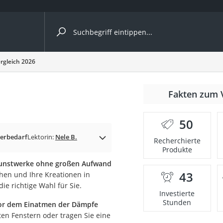
ergleiche nach Kategorie
ergleich 2026
Fakten zum 
er
50
lerbedarf
Lektorin:
Nele B.
Recherchierte
Produkte
 Kunstwerke ohne großen Aufwand
43
hen und Ihre Kreationen in
e richtige Wahl für Sie.
Investierte
Stunden
or dem Einatmen der Dämpfe
eten Fenstern oder tragen Sie eine