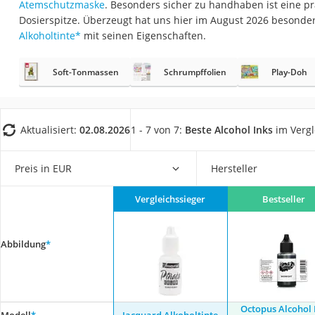
Atemschutzmaske
. Besonders sicher zu handhaben ist eine pr
Trekkingschuhe H
Dosierspitze. Überzeugt hat uns hier im August 2026 besonde
Reisetasche mit Ro
Alkoholtinte
*
mit seinen Eigenschaften.
Klimmzugstation
Soft-Tonmassen
Schrumpffolien
Play-Doh
Koffer
Nachtsichtgerät
Faltschloss
Aktualisiert:
02.08.2026
1 - 7 von 7:
Beste Alcohol Inks
im Vergl
Handgepäck-Koffe
Vibrationsplatte
Preis in EUR
Hersteller
Wanderschuhe He
Vergleichssieger
Bestseller
Sicherheitsweste R
Service
Abbildung
*
Octopus Alcohol 