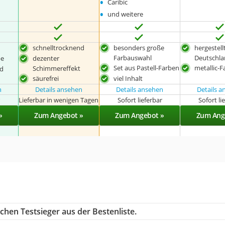
•
Caribic
•
und weitere
schnelltrocknend
besonders große
hergestellt
Farbauswahl
Deutschl
be
dezenter
Set aus Pastell-Farben
metallic-
Schimmereffekt
nd
säurefrei
viel Inhalt
n
Details ansehen
Details ansehen
Details 
r
Lieferbar in wenigen Tagen
Sofort lieferbar
Sofort li
»
Zum Angebot »
Zum Angebot »
Zum Ang
chen Testsieger aus der Bestenliste.