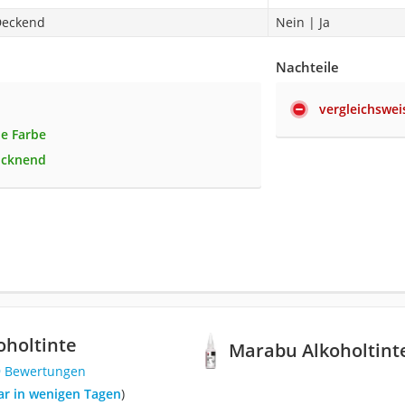
Deckend
Nein | Ja
Nachteile
vergleichswei
e Farbe
ocknend
oholtinte
Marabu Alkoholtint
9 Bewertungen
bar in wenigen Tagen
)