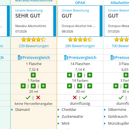
Marabu Alkoholtinte
OPAK
Alkoholti
Unsere Bewertung
Unsere Bewertung
Unsere Bewer
SEHR GUT
GUT
GUT
ctopus Alcohol Ink MIDNIGHT
Marabu Alkoholtinte
Octopus Alcohol Ink-Set OPAK
07/2026
08/2026
07/2026
en
239 Bewertungen
280 Bewertungen
700 Bewe
ch
Preis­vergleich
Preis­vergleich
Preis­v
1 Flasche
14 Flaschen
3 Fla
7,32 €
7,14 €
6,65
1 Farbe
14 Farben
3 Fa
20 ml
30 ml
30 
dünnflüssig
dünnfl
keine Herstellerangabe
•
•
•
Diamant
Cheddar
Silbermine
•
•
Zuckerwatte
Goldrausch
•
•
Mint
Münzkupfe