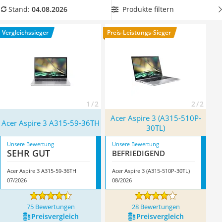
Tablets unter 200 Euro
Aspire 3 mit langer Akkulaufzeit
, damit Sie den ganzen Tag
Produkte filtern
Stand:
04.08.2026
Ladekabel Typ 2 Schuko
flexibel von jedem Standort aus arbeiten können. Überzeugt
Lichtwecker
hat uns hier im August 2026 besonders das Modell
Acer
Vergleichssieger
Preis-Leistungs-Sieger
Acer Aspire
Aspire 3 A315-59-36TH
*
mit seinen Eigenschaften.
Service
1 / 2
2 / 2
Acer Aspire 3 (A315-510P-
Acer Aspire 3 A315-59-36TH
30TL)
Unsere Bewertung
Unsere Bewertung
SEHR GUT
BEFRIE­DI­GEND
Acer Aspire 3 A315-59-36TH
Acer Aspire 3 (A315-510P-30TL)
07/2026
08/2026
75 Bewertungen
28 Bewertungen
Preis­vergleich
Preis­vergleich