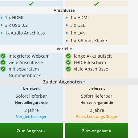
Anschlüsse
•
•
1 x HDMI
1 x HDMI
•
•
3 x USB 3.2
3 x USB
•
•
1x Audio Anschluss
1 x LAN
•
1 x 3,5-mm-Klinke
Vorteile
integrierte Webcam
lange Akkulaufzeit
viele Anschlüsse
FHD-Bildschirm
mit separatem
viele Anschlüsse
Nummernblock
Zu den Angeboten
*
Lieferzeit
Lieferzeit
Sofort lieferbar
Sofort lieferbar
Herstellergarantie
Herstellergarantie
2 Jahre
2 Jahre
Vergleichssieger
Preis-Leistungs-Sieger
Zum Angebot »
Zum Angebot »