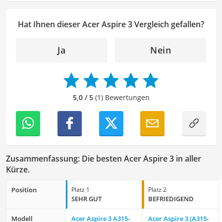
sportlichen Aktivitäten. Durch meine Tätigkeit als Lektorin
kann ich dazu beitragen, Texte inhaltlich präzise, gut
Hat Ihnen dieser Acer Aspire 3 Vergleich gefallen?
strukturiert und sprachlich einwandfrei zu gestalten.
Mein Ziel ist es, unsere Inhalte auf ihre inhaltliche
Ja
Nein
Kohärenz, logische Schlüssigkeit und stilistische Qualität
zu überprüfen sowie gegebenenfalls zu verbessern. Mit
meinem Hintergrund im Bereich Sport und meiner Liebe
zur geschriebenen Sprache trage ich dazu bei, dass
5,0 / 5
(1) Bewertungen
unsere Vergleiche ansprechend, verständlich sowie
fehlerfrei sind.
Zusammenfassung: Die besten Acer Aspire 3 in aller
Kürze.
Position
Platz 1
Platz 2
SEHR GUT
BEFRIE­DI­GEND
Modell
Acer Aspire 3 A315-
Acer Aspire 3 (A315-