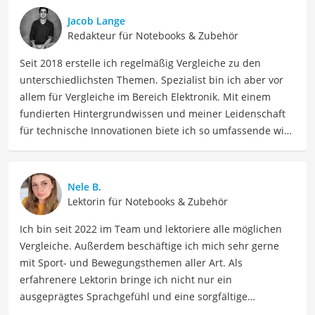
Jacob Lange
Redakteur für Notebooks & Zubehör
Seit 2018 erstelle ich regelmäßig Vergleiche zu den
unterschiedlichsten Themen. Spezialist bin ich aber vor
allem für Vergleiche im Bereich Elektronik. Mit einem
fundierten Hintergrundwissen und meiner Leidenschaft
für technische Innovationen biete ich so umfassende wie
präzise Informationen zu elektronischen Geräten, Gadgets
sowie Technologien. Meine Beiträge beinhalten
detaillierte Produktvergleiche, Kaufberatungen und
Nele B.
technische Analysen, um Verbrauchern dabei zu helfen,
Lektorin für Notebooks & Zubehör
sowohl informierte Entscheidungen zu treffen als auch
Ich bin seit 2022 im Team und lektoriere alle möglichen
die besten elektronischen Lösungen für ihre Bedürfnisse
Vergleiche. Außerdem beschäftige ich mich sehr gerne
zu finden.
mit Sport- und Bewegungsthemen aller Art. Als
Der Acer Aspire 3-Vergleich ist aus unserer Sicht
erfahrenere Lektorin bringe ich nicht nur ein
besonders empfehlenswert für
Studenten
und
ausgeprägtes Sprachgefühl und eine sorgfältige
Büroangestellte
.
Arbeitsweise mit, sondern auch mein Interesse an