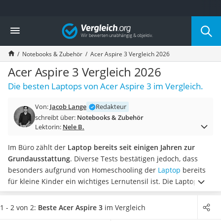
Die beliebtesten Vergleiche nach Kategorie
Vergleich
Elektronik
Powerstation
Notebooks & Zubehör
Acer Aspire 3 Vergleich 2026
Monitor 32 Zoll 4K
Fernseher
Acer Aspire 3 Vergleich 2026
Drucker
Die besten Laptops von Acer Aspire 3 im Vergleich.
Desktop-PC
Monitor
Von:
Jacob Lange
Redakteur
Diascanner
schreibt über:
Notebooks & Zubehör
Laser-Multifunktionsdrucker
Lektorin:
Nele B.
Powerline-Adapter
Powerstation mit Solarpanel
Im Büro zählt der
Laptop bereits seit einigen Jahren zur
Gaming-PC
Grundausstattung
. Diverse Tests bestätigen jedoch, dass
Soundbar
besonders aufgrund von Homeschooling der
Laptop
bereits
17-Zoll-Laptop
für kleine Kinder ein wichtiges Lernutensil ist. Die Laptops
Satellitenschüssel
der Serie Acer Aspire 3 bieten Ihnen und Ihren Kindern die
Gaming-Headset
notwendige Ausstattung, um von zu Hause aus zu arbeiten.
1 - 2 von 2:
Beste Acer Aspire 3
im Vergleich
Schnurloses Telefon
Wählen Sie jetzt aus unserer Vergleichstabelle einen
Acer