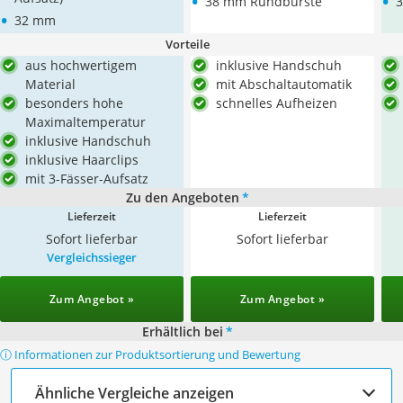
•
•
38 mm Rundbürste
•
32 mm
Vorteile
aus hochwertigem
inklusive Handschuh
Material
mit Abschaltautomatik
besonders hohe
schnelles Aufheizen
Maximaltemperatur
inklusive Handschuh
inklusive Haarclips
mit 3-Fässer-Aufsatz
Zu den Angeboten
*
Lieferzeit
Lieferzeit
Sofort lieferbar
Sofort lieferbar
Vergleichssieger
Zum Angebot »
Zum Angebot »
Erhältlich bei
*
ⓘ Informationen zur Produktsortierung und Bewertung
Ähnliche Vergleiche anzeigen