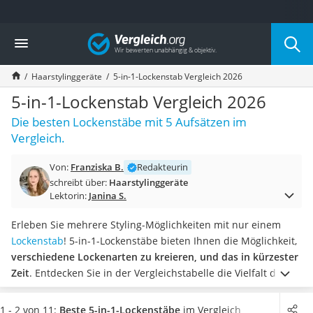
Die beliebtesten Vergleiche nach Kategorie
Vergleich
Drogerie
Inhalator
Haarstylinggeräte
5-in-1-Lockenstab Vergleich 2026
Haarschneider
Rollator
5-in-1-Lockenstab Vergleich 2026
Braun Rasierer
Die besten Lockenstäbe mit 5 Aufsätzen im
Katzenklappe (Chip)
Vergleich.
Rasierer
Masturbator
Von:
Franziska B.
Redakteurin
Massagepistole
schreibt über:
Haarstylinggeräte
Epilierer
Lektorin:
Janina S.
Reisehaartrockner
Eiweißpulver
Erleben Sie mehrere Styling-Möglichkeiten mit nur einem
Magnesiumpräparat
Lockenstab
! 5-in-1-Lockenstäbe bieten Ihnen die Möglichkeit,
Katzenklappe
verschiedene Lockenarten zu kreieren, und das in kürzester
Nackenmassagegerät
Zeit
. Entdecken Sie in der Vergleichstabelle die Vielfalt der
Zeckenschutz Katze
austauschbaren Aufsätze. Laut diversen Online-Tests
leichter Haartrockner
bestehen die Lockenstäbe meist aus Turmalin-Keramik.
1 - 2 von 11:
Beste 5-in-1-Lockenstäbe
im Vergleich