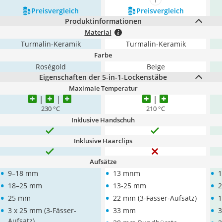
mehr anzeigen
Preis­vergleich
Preis­vergleich
Produktinformationen
Material
Turmalin-Keramik
Turmalin-Keramik
Farbe
Roségold
Beige
Eigenschaften der 5-in-1-Lockenstäbe
Maximale Temperatur
230 °C
210 °C
Inklusive Handschuh
Inklusive Haarclips
Aufsätze
•
•
•
9–18 mm
13 mnm
•
•
•
18–25 mm
13-25 mm
•
•
•
25 mm
22 mm (3-Fässer-Aufsatz)
•
•
•
3 x 25 mm (3-Fässer-
33 mm
Aufsatz)