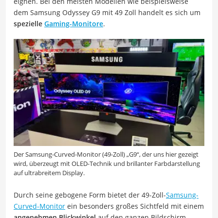
eignen. Bei den meisten Modellen wie beispielsweise
dem Samsung Odyssey G9 mit 49 Zoll handelt es sich um
spezielle
Gaming-Monitore
.
Der Samsung-Curved-Monitor (49-Zoll) „G9“, der uns hier gezeigt
wird, überzeugt mit OLED-Technik und brillanter Farbdarstellung
auf ultrabreitem Display.
Durch seine gebogene Form bietet der 49-Zoll-
Samsung-
Curved-Monitor
ein besonders großes Sichtfeld mit einem
angenehmen Blickwinkel
auf den ganzen Bildschirm.