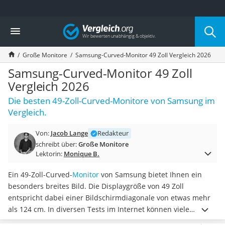
Die beliebtesten Vergleiche nach Kategorie
Vergleich
Elektronik
Powerstation
Große Monitore
Samsung-Curved-Monitor 49 Zoll Vergleich 2026
Monitor 32 Zoll 4K
Fernseher
Samsung-Curved-Monitor 49 Zoll
Drucker
Vergleich 2026
Desktop-PC
Die besten 49-Zoll-Curved-Monitore von Samsung im
Monitor
Vergleich.
Diascanner
Laser-Multifunktionsdrucker
Von:
Jacob Lange
Redakteur
Powerline-Adapter
schreibt über:
Große Monitore
Powerstation mit Solarpanel
Lektorin:
Monique B.
Gaming-PC
Soundbar
Ein 49-Zoll-Curved-
Monitor
von Samsung bietet Ihnen ein
17-Zoll-Laptop
besonders breites Bild. Die Displaygröße von 49 Zoll
Satellitenschüssel
entspricht dabei einer Bildschirmdiagonale von etwas mehr
Gaming-Headset
als 124 cm. In diversen Tests im Internet können viele
Schnurloses Telefon
Modelle mit
einer Auflösung von 5.120 x 1.440 Pixeln sowie