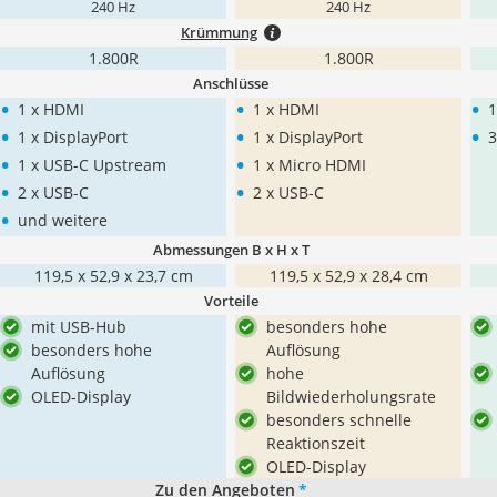
240 Hz
240 Hz
Krümmung
1.800R
1.800R
Anschlüsse
•
•
•
1 x HDMI
1 x HDMI
1
•
•
•
1 x DisplayPort
1 x DisplayPort
3
•
•
1 x USB-C Upstream
1 x Micro HDMI
•
•
2 x USB-C
2 x USB-C
•
und weitere
Abmessungen B x H x T
119,5 x 52,9 x 23,7 cm
119,5 x 52,9 x 28,4 cm
Vorteile
mit USB-Hub
besonders hohe
besonders hohe
Auflösung
Auflösung
hohe
OLED-Display
Bildwiederholungsrate
besonders schnelle
Reaktionszeit
OLED-Display
Zu den Angeboten
*