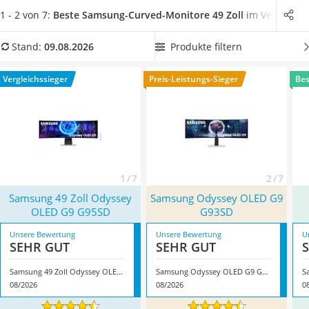
Tablets unter 200 Euro
einem hohen Kontrast
überzeugen.
Wählen Sie jetzt aus
1 - 2 von 7:
Beste Samsung-Curved-Monitore 49 Zoll
im Vergleich
Ladekabel Typ 2 Schuko
unserer Vergleichstabelle einen besonders
Lichtwecker
reaktionsschnellen Samsung-Curved-Monitor mit 49 Zoll und
Produkte filtern
Stand:
09.08.2026
Acer Aspire
einer
hohen Bildwiederholungsrate
, um einen möglichst
Service
flüssigen Spielablauf beim Gaming zu garantieren. Überzeugt
Vergleichssieger
Preis-Leistungs-Sieger
Bes
hat uns hier im August 2026 besonders das Modell
Samsung
49 Zoll Odyssey OLED G9 G95SD
*
mit seinen Eigenschaften.
1 / 7
2 / 7
Samsung 49 Zoll Odyssey
Samsung Odyssey OLED G9
OLED G9 G95SD
G93SD
Unsere Bewertung
Unsere Bewertung
U
SEHR GUT
SEHR GUT
Samsung 49 Zoll Odyssey OLED G9 G95SD
Samsung Odyssey OLED G9 G93SD
08/2026
08/2026
0