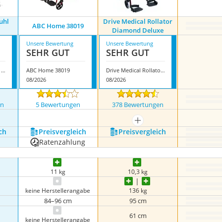
tuhl
Drive Medical Rollator
ABC Home 38019
Diamond Deluxe
Unsere Bewertung
Unsere Bewertung
SEHR GUT
SEHR GUT
Vocic 2 in 1 Rollstuhl Rollator
ABC Home 38019
Drive Medical Rollator Diamond Deluxe
08/2026
08/2026
en
5 Bewertungen
378 Bewertungen
mehr anzeigen
ch
Preis­vergleich
Preis­vergleich
Ratenzahlung
11 kg
10,3 kg
keine Herstellerangabe
136 kg
84–96 cm
95 cm
61 cm
keine Herstellerangabe