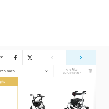
Alle Filter
eren nach
zurücksetzen
ight