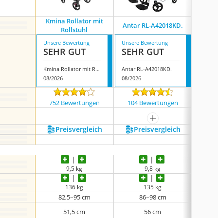
Kmina Rollator mit
Antar RL-A42018KD.
Kmina 
Rollstuhl
Unsere Bewertung
Unsere Bewertung
Unsere
SEHR GUT
SEHR GUT
SEH
Kmina Rollator mit Rollstuhl
Antar RL-A42018KD.
Kmina R
08/2026
08/2026
08/202
752 Bewertungen
104 Bewertungen
752
mehr anzeigen
Preis­vergleich
Preis­vergleich
P
9,5 kg
9,8 kg
136 kg
135 kg
82,5–95 cm
86–98 cm
51,5 cm
56 cm