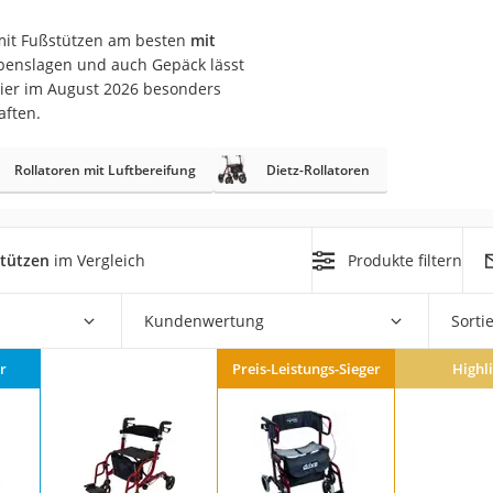
r mit Fußstützen am besten
mit
at
 Lebenslagen und auch Gepäck lässt
hier im August 2026 besonders
aften.
rät
e
Rollatoren mit Luftbereifung
Dietz-Rollatoren
ner
Zahnbürste
stützen
im Vergleich
Produkte filtern
d
Kundenwertung
Sorti
r
Preis-Leistungs-Sieger
Highl