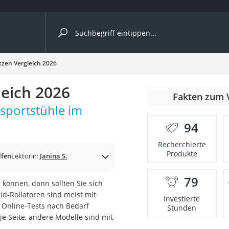
ergleiche nach Kategorie
tzen Vergleich 2026
leich 2026
Fakten zum 
nsportstühle im
94
p)
Recherchierte
Produkte
lfen
Lektorin:
Janina S.
79
können, dann sollten Sie sich
id-Rollatoren sind meist mit
Investierte
t Online-Tests nach Bedarf
Stunden
e Seite, andere Modelle sind mit