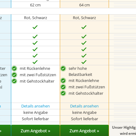
62 cm
64 cm
z
Rot, Schwarz
Rot, Schwarz
ter
mit Rückenlehne
sehr hohe
Belastbarkeit
tzen
mit zwei Fußstützen
mit Rückenlehne
e
mit Gehstockhalter
mit zwei Fußstützen
hl
mit Gehstockhalter
n
Details ansehen
Details ansehen
keine Angabe
keine Angabe
r
Sofort lieferbar
Sofort lieferbar
Unser Highli
»
Zum Angebot »
Zum Angebot »
wird ermit