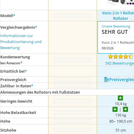
Vocic 2 in 1 Rolls
Modell
*
Rollator
Unsere Bewertung
Vergleichsergebnis
*
SEHR GUT
Informationen zur
Produktsortierung und
Bewertung
08/2026
Kundenwertung
*
bei Amazon
592 Bewertung
Erhältlich bei
*
Preis­verglei
Preis­vergleich
Zahlbar in Raten
*
Abmessungen des Rollators mit Fußstützen
Geringes Gewicht
10,4 kg
Hohe Belastbarkeit
136 kg
Höhe
85– 100,5 cm
Sitzhöhe
51 cm