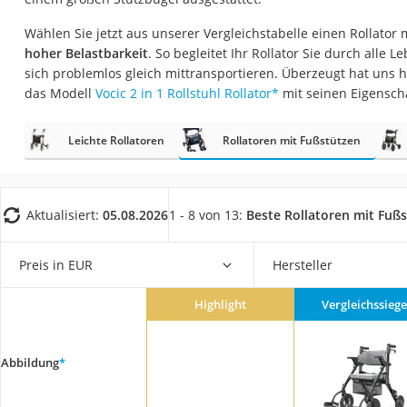
Eiweißpulver
Wählen Sie jetzt aus unserer Vergleichstabelle einen Rollato
Magnesiumpräpar
hoher Belastbarkeit
. So begleitet Ihr Rollator Sie durch alle
Katzenklappe
sich problemlos gleich mittransportieren. Überzeugt hat uns 
das Modell
Vocic 2 in 1 Rollstuhl Rollator
*
mit seinen Eigensch
Nackenmassagege
Zeckenschutz Katz
Leichte Rollatoren
Rollatoren mit Fußstützen
leichter Haartrock
Philips-Sonicare-
Aktualisiert:
05.08.2026
1 - 8 von 13:
Beste Rollatoren mit Fuß
Schildkrötenhaus
Mineralfutter Pfer
Preis in EUR
Hersteller
Massagegerät
Service
Highlight
Vergleichssiege
Abbildung
*