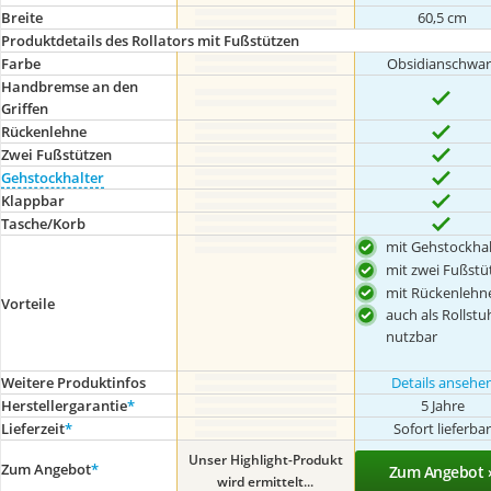
Breite
60,5 cm
Produktdetails des Rollators mit Fußstützen
Farbe
Obsidianschwar
Handbremse an den
Griffen
Rückenlehne
Zwei Fußstützen
Gehstockhalter
Klappbar
Tasche/Korb
mit Gehstockhal
mit zwei Fußstü
mit Rückenlehn
Vorteile
auch als Rollstu
nutzbar
Weitere Produktinfos
Details ansehe
Herstellergarantie
*
5 Jahre
Lieferzeit
*
Sofort lieferba
Unser Highlight-Produkt
Zum Angebot
*
Zum Angebot 
wird ermittelt...