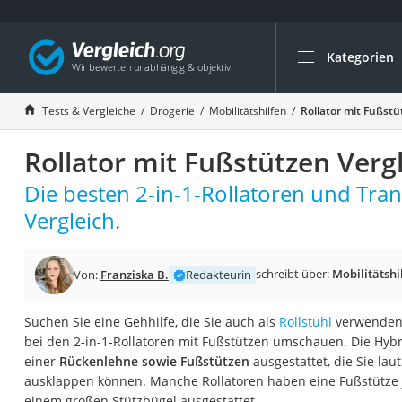
Kategorien
Die beliebtesten V
Drogerie
Tests & Vergleiche
Drogerie
Mobilitätshilfen
Rollator mit Fußstü
Inhalator
Rollator mit Fußstützen Verg
Haarschneider
Rollator
Die besten 2-in-1-Rollatoren und Tra
Braun Rasierer
Vergleich.
Katzenklappe (Chi
Rasierer
schreibt über:
Mobilitätshi
Von:
Franziska B.
Redakteurin
Masturbator
Suchen Sie eine Gehhilfe, die Sie auch als
Rollstuhl
verwenden 
Massagepistole
bei den 2-in-1-Rollatoren mit Fußstützen umschauen. Die Hybr
Epilierer
einer
Rückenlehne sowie Fußstützen
ausgestattet, die Sie lau
ausklappen können. Manche Rollatoren haben eine Fußstütze j
Reisehaartrockner
einem großen Stützbügel ausgestattet.