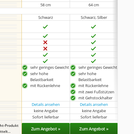
58 cm
64 cm
Schwarz
Schwarz, Silber
Bl
sehr geringes Gewicht
sehr geringes Gewicht
sehr
sehr hohe
sehr hohe
seh
Belastbarkeit
Belastbarkeit
Bela
mit Rückenlehne
mit Rückenlehne
mit
mit zwei Fußstützen
mit
mit Gehstockhalter
Details ansehen
Details ansehen
Det
keine Angabe
keine Angabe
k
Sofort lieferbar
Sofort lieferbar
Sof
ght-Produkt
Zum Angebot »
Zum Angebot »
Zu
telt...