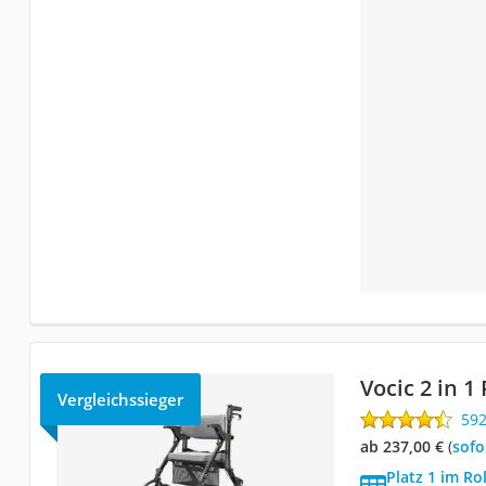
Vocic 2 in 1
Vergleichssieger
59
ab 237,00 €
(
Sof
Platz 1 im Ro