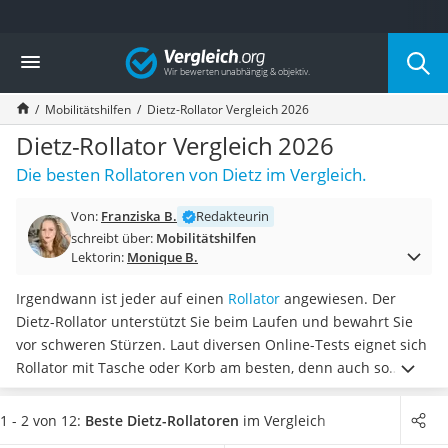
Die beliebtesten Vergleiche nach Kategorie
Vergleich
Drogerie
Inhalator
Mobilitätshilfen
Dietz-Rollator Vergleich 2026
Haarschneider
Rollator
Dietz-Rollator Vergleich 2026
Braun Rasierer
Die besten Rollatoren von Dietz im Vergleich.
Katzenklappe (Chip)
Rasierer
Von:
Franziska B.
Redakteurin
Masturbator
schreibt über:
Mobilitätshilfen
Massagepistole
Lektorin:
Monique B.
Epilierer
Reisehaartrockner
Irgendwann ist jeder auf einen
Rollator
angewiesen. Der
Eiweißpulver
Dietz-Rollator unterstützt Sie beim Laufen und bewahrt Sie
Magnesiumpräparat
vor schweren Stürzen. Laut diversen Online-Tests eignet sich
Katzenklappe
Rollator mit Tasche oder Korb am besten, denn auch so
Nackenmassagegerät
können Sie
ohne Probleme eigenständig einkaufen gehen
.
Zeckenschutz Katze
Wählen Sie jetzt aus unsere Vergleichstabelle einen Dietz-
1 - 2 von 12:
Beste Dietz-Rollatoren
im Vergleich
leichter Haartrockner
Rollator,
der eine Rückenlehne besitzt
, damit Sie nach