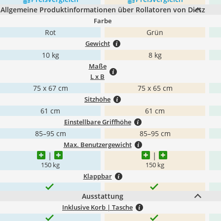
Allgemeine Produktinformationen über Rollatoren von Dietz
Farbe
Rot
Grün
Gewicht
10 kg
8 kg
Maße
L x B
75 x 67 cm
75 x 65 cm
Sitzhöhe
61 cm
61 cm
Einstellbare Griffhöhe
85–95 cm
85–95 cm
Max. Benutzergewicht
150 kg
150 kg
Klappbar
Ausstattung
Inklusive Korb | Tasche