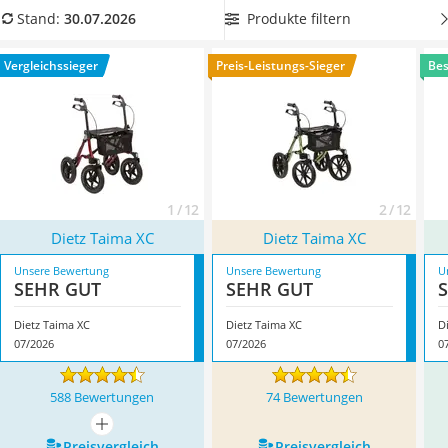
Philips-Sonicare-Zahnbürste
längeren Laufen auch mal entspannt auf den Rollator sitzen
Produkte filtern
Stand:
30.07.2026
Schildkrötenhaus
können. Überzeugt hat uns hier im Juli 2026 besonders das
Mineralfutter Pferd
Modell
Dietz Taima XC
*
mit seinen Eigenschaften.
Vergleichssieger
Preis-Leistungs-Sieger
Bes
Massagegerät
Service
1 / 12
2 / 12
Dietz Taima XC
Dietz Taima XC
Unsere Bewertung
Unsere Bewertung
U
SEHR GUT
SEHR GUT
Dietz Taima XC
Dietz Taima XC
D
07/2026
07/2026
0
588 Bewertungen
74 Bewertungen
mehr anzeigen
Preis­vergleich
Preis­vergleich