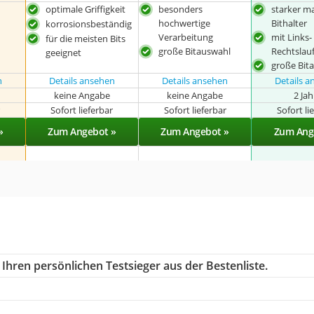
optimale Griffigkeit
besonders
starker m
hochwertige
Bithalter
korrosionsbeständig
Verarbeitung
mit Links
für die meisten Bits
große Bitauswahl
Rechtslau
geeignet
große Bit
n
Details ansehen
Details ansehen
Details 
keine Angabe
keine Angabe
2 Ja
r
Sofort lieferbar
Sofort lieferbar
Sofort li
»
Zum Angebot »
Zum Angebot »
Zum Ang
Ihren persönlichen Testsieger aus der Bestenliste.