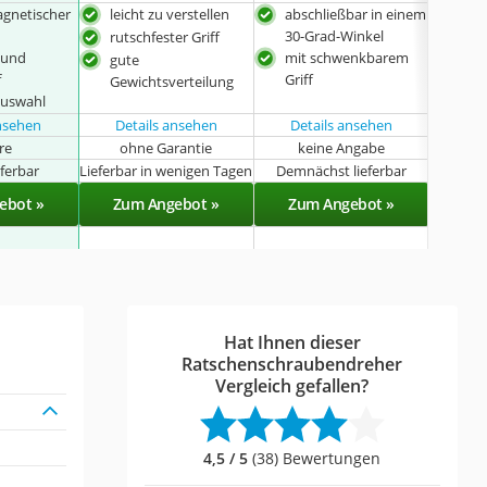
agnetischer
leicht zu verstellen
abschließbar in einem
kom
30-Grad-Winkel
für
rutschfester Griff
- und
mit schwenkbarem
Bew
gute
f
Griff
Gewichtsverteilung
auswahl
ansehen
Details ansehen
Details ansehen
hre
ohne Garantie
keine Angabe
k
eferbar
Lieferbar in wenigen Tagen
Demnächst lieferbar
Sof
ebot »
Zum Angebot »
Zum Angebot »
Zu
Hat Ihnen dieser
Ratschenschraubendreher
Vergleich gefallen?
4,5 / 5
(38) Bewertungen