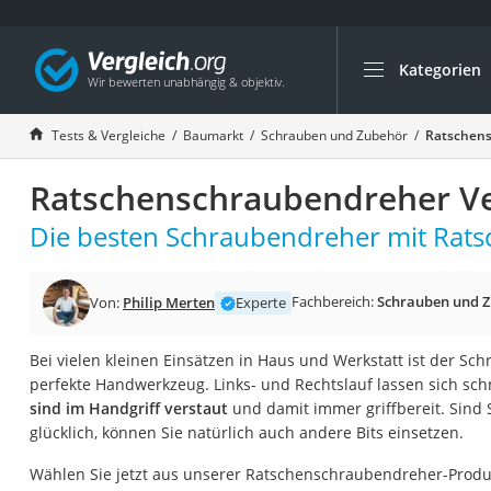
Kategorien
Die beliebtesten V
Baumarkt
Tests & Vergleiche
Baumarkt
Schrauben und Zubehör
Ratschens
Tresor feuerfest
Ratschenschraubendreher Ve
Makita-Akku-Rase
Kappsäge
Die besten Schraubendreher mit Ratsc
Smartes Türschlos
Akku-Rasentrimm
Fachbereich:
Schrauben und 
Von:
Philip Merten
Experte
Feuchtigkeitsmess
Bei vielen kleinen Einsätzen in Haus und Werkstatt ist der S
Split-Klimaanlage 
perfekte Handwerkzeug. Links- und Rechtslauf lassen sich sch
Pelletofen
sind im Handgriff verstaut
und damit immer griffbereit. Sind 
glücklich, können Sie natürlich auch andere Bits einsetzen.
Bohrmaschine
Tiefbrunnenpump
Wählen Sie jetzt aus unserer Ratschenschraubendreher-Produk