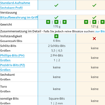
Standard-Aufnahme
Sechskant-Profil
Verstauung
Bitaufbewahrung im Griff
Gewicht
121 g
170 g
Zusammensetzung im Detail -
Falls Sie jedoch reine Bitsätze suchen:
zur Bit
Vollständigkeit
6 Bits
Gesamtzahl Bits
Schlitz-Bits
2 Schlitz-Bits
keine
Größen
5,5 | 6,5
Phillips-Bits (PH)
2 PH-Bits
keine
Größen
1 | 2
Pozidriv-Bits (PZ)
keine
keine
Größen
Sechskant
keine
keine
Größen
Torx
keine
keine
Größen
sonstige Bits
Square-Bits
keine
Größen
1 | 2 mm