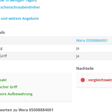
rbar in wenigen Tagen
)
atschenschraubendreher
h und weitere Angebote
ils
Wera 05008884001
ng
Ja
riff
Ja
Nachteile
pakt
vergleichswei
cher Griff
chere Aufbewahrung
worten zu Wera 05008884001