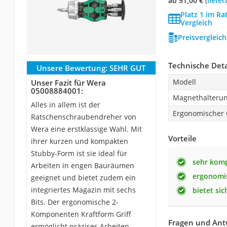
ab 51,00 €
(
Liefe
Platz 1 im R
Vergleich
Preisvergleic
Technische Deta
Unsere Bewertung:
SEHR GUT
Modell
Unser Fazit für Wera
05008884001:
Magnethalteru
Alles in allem ist der
Ergonomischer G
Ratschenschraubendreher von
Wera eine erstklassige Wahl. Mit
Vorteile
ihrer kurzen und kompakten
Stubby-Form ist sie ideal für
sehr kom
Arbeiten in engen Bauräumen
ergonomis
geeignet und bietet zudem ein
integriertes Magazin mit sechs
bietet si
Bits. Der ergonomische 2-
Komponenten Kraftform Griff
Fragen und Ant
ermöglicht präzises Arbeiten,