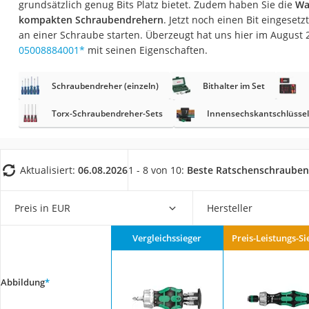
grundsätzlich genug Bits Platz bietet. Zudem haben Sie die
Wa
Fliesenschneider
kompakten Schraubendrehern
. Jetzt noch einen Bit eingeset
Hochdruckreinige
an einer Schraube starten. Überzeugt hat uns hier im August
05008884001
*
mit seinen Eigenschaften.
Doppelschleifer
Überwachungska
Schraubendreher (einzeln)
Bithalter im Set
Benzinrasenmäher 
Torx-Schraubendreher-Sets
Innensechskantschlüssel
Akku-Laubsauger
Löschdecke
Multimeter
Aktualisiert:
06.08.2026
1 - 8 von 10:
Beste Ratschenschrauben
Winterharte Palm
Preis in EUR
Hersteller
Gasdurchlauferhit
Service
Vergleichssieger
Preis-Leistungs-Si
Abbildung
*