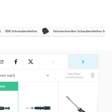
VDE-Schraubendreher
Feinmechaniker-Schaubendreher-Sets
Alle Filter
eren nach
zurücksetzen
ller