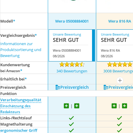
Modell
*
Wera 05008884001
Wera 816 RA
Unsere Bewertung
Unsere Bewertung
Vergleichsergebnis
*
SEHR GUT
SEHR GUT
Informationen zur
Produktsortierung und
Wera 05008884001
Wera 816 RA
Bewertung
08/2026
08/2026
Kundenwertung
*
bei Amazon
340 Bewertungen
3008 Bewertung
Erhältlich bei
*
mehr a
Preis­vergleich
Preis­verglei
Preis­vergleich
Funktion
Verarbeitungsqualität
Einschätzung des
Redakteurs
Links-/Rechtslauf
Magnethalterung
ergonomischer Griff