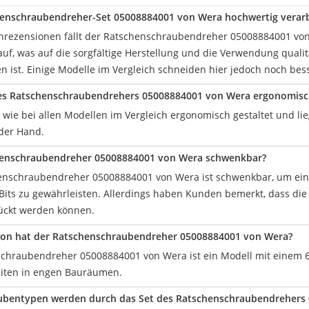
henschraubendreher-Set 05008884001 von Wera hochwertig verarb
enrezensionen fällt der Ratschenschraubendreher 05008884001 vo
uf, was auf die sorgfältige Herstellung und die Verwendung qualit
n ist. Einige Modelle im Vergleich schneiden hier jedoch noch bes
 des Ratschenschraubendrehers 05008884001 von Wera ergonomisc
ist wie bei allen Modellen im Vergleich ergonomisch gestaltet und 
der Hand.
chenschraubendreher 05008884001 von Wera schwenkbar?
henschraubendreher 05008884001 von Wera ist schwenkbar, um ein
Bits zu gewährleisten. Allerdings haben Kunden bemerkt, dass die B
ückt werden können.
ion hat der ‎Ratschenschraubendreher 05008884001 von Wera?
chraubendreher 05008884001 von Wera ist ein Modell mit einem 6-t
eiten in engen Bauräumen.
ubentypen werden durch das Set des Ratschenschraubendrehers