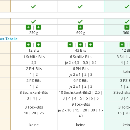
250 g
699 g
360
set-Tabelle
12 Bits
43 Bits
12 Bi
1 Schlitz-Bits
6 Schlitz-Bits
3 Schlit
5,5
je 2 x 4,5 | 5,5 | 6,5
4 | 5 
2 PH-Bits
6 PH-Bits
kei
1 | 2
je 2 x 1 | 2 | 3
2 PZ-Bits
6 PZ-Bits
3 PZ-B
1 | 2
je 2 x 1 | 2 | 3
1 | 2 
3 Sechskant-Bits
10 Sechskant-Bits
3 Sechska
2 | 2,5 |
3 | 4 | 5
3 | 4 | 4 | 5 | 5 |6 | 6
3 | 4 
9 Torx-Bits
3 Torx-Bits
3 Torx
je 2 x 10 | 15 | 20 | 30 | 1 x
10 | 20 | 25
15 | 20
40
keine
keine
kei