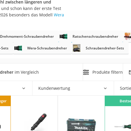
hl zwischen längeren und
zt und schon kann der erste Test
r
 2026 besonders das Modell
Wera
mera
Drehmoment-Schraubendreher
Ratschenschraubendreher
mit Elektrostart
-Sets
Wera-Schraubendreher
Schraubendreher-Sets
dreher
im Vergleich
Produkte filtern
en
zer
Kundenwertung
Sorti
eger
Bestse