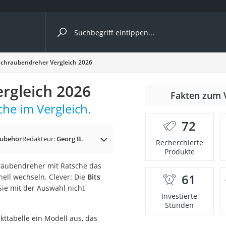
ergleiche nach Kategorie
chraubendreher Vergleich 2026
rgleich 2026
nmäher
Fakten zum 
he im Vergleich.
s
72
er
Zubehör
Redakteur:
Georg B.
Recherchierte
Produkte
gerät
chraubendreher mit Ratsche das
2 Innengeräte
61
nell wechseln. Clever: Die
Bits
Sie mit der Auswahl nicht
Investierte
Stunden
e
ttabelle ein Modell aus, das