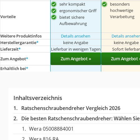
sehr kompakt
besonders
hochwertige
ergonomischer Griff
Verarbeitung
Vorteile
bietet sichere
Aufbewahrung
Weitere Produktinfos
Details ansehen
Details ansehe
Herstellergarantie
*
keine Angabe
keine Angabe
Lieferzeit
*
Lieferbar in wenigen Tagen
Sofort lieferba
Zum Angebot »
Zum Angebot 
Zum Angebot
*
Erhältlich bei
*
Inhaltsverzeichnis
Ratschenschraubendreher Vergleich 2026
Die besten Ratschenschraubendreher:
Wählen Sie 
Wera 05008884001
Wera 816 RA